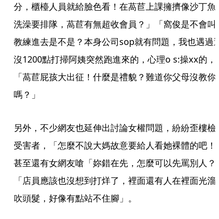
分，櫃檯人員就給臉色看！在萵苣上課擁擠像沙丁魚
洗澡要排隊，萵苣有無超收會員？」「窩俊是不會叫
教練進去是不是？本身公司sop就有問題，我也遇過
沒1200點打掃阿姨突然跑進來的，心理o s:操xx的，
「萵苣屁孩大出征！什麼是禮貌？難道你父母沒教你
嗎？」
另外，不少網友也延伸出討論女權問題，紛紛歪樓檢
受害者，「怎麼不說大媽故意要給人看她裸體的吧！
甚至還有女網友嗆「妳錯在先，怎麼可以先罵別人？
「店員應該也沒想到打烊了，裡面還有人在裡面光溜
吹頭髮，好像有點站不住腳」。