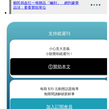
鄉民捐血扛一堆贈品「嚇到」 網列豪華
品項：要看贊助單位
支持鏡週刊
小心意大意義
小額贊助鏡週刊！
贊助本文
每期 $
35
元動態話題報導
無限閱讀解鎖新鮮事
加入訂閱會員