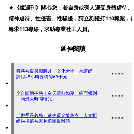
★《鏡週刊》關心您：若自身或旁人遭受身體虐待、
精神虐待、性侵害、性騷擾，請立刻撥打110報案，
尋求113專線，求助專業社工人員。
延伸閱讀
宥勝被爆暑假將赴「文化大學」當講師
課程45小時要價3萬3千元
全台晴朗炎熱！白天晴熱如夏 鋒面報到
「雨最大時間曝光」
「做愛是義務」遭夫逼穿情趣衣 人妻拒
絕挨揍還被丟包憤而提離婚