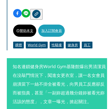
贊助本文
加入訂閱會員
裸體
World Gym
性騷擾
健身房
員工
知名連鎖健身房World Gym基隆館爆出男清潔員
在沒敲門情況下，闖進女更衣室，讓一名女會員
崩潰當下一絲不掛全被看光，向男員工反應卻反
而被指責，甚至「一副妳超過幾分鐘妳被看光妳
活該的態度」，文章一曝光，掀起關注。