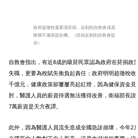
政府超徵稅還要漲菸捐，反剝削自救會成員
嗆聲不滿當提款機。（菸捐反剝削自救會提
供）
自救會指出，有近8成的吸菸民眾認為政府在菸捐政
失職，更要為稅賦失衡負起責任；政府明明超徵稅收
千億元，健康政策卻屢屢亮起紅燈，因為健保資金見
肘，醫護人員的薪資待遇無法獲得改善，衛福部長說
7萬薪資是天方夜譚。
此外，因為醫護人員流失造成全國急診崩壞，今年2