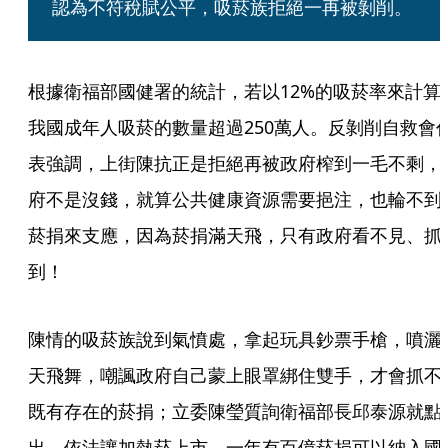
認為不符稅賦公平，吸菸族拒絕一再被剝削。
根據衛福部國健署的統計，若以12%的吸菸率來計算
我國成年人吸菸的數量超過250萬人。反剝削自救會
表強調，上街陳抗正是拒絕再被政府榨到一毛不剩，
府不是沒錢，就算公共健康資源需要挹注，也輪不到
菸捐來支應，因為菸捐滿天飛，只有政府看不見、抓
到！
陳情的吸菸族說到氣憤處，拿起玩具鈔票手槍，噴灑
天飛舞，嘲諷政府自己蒙上眼罩綁住雙手，才會抓不
既有存在的菸捐；立委陳瑩質詢衛福部長邱泰源就點
出，依法讓加熱菸上市，一年有百億菸捐可以納入國