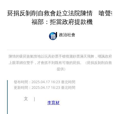
菸捐反剝削自救會赴立法院陳情 嗆聲
福部：拒當政府提款機
政治社會
陳情的吸菸族氣憤地以玩具鈔票手槍噴灑鈔票滿天飛舞，嘲諷政府
上眼罩綁住雙手，才會抓不到既有可徵的菸捐。（菸捐反剝削自救
提供）
發布時間：
2025.04.17 16:23
臺北時間
更新時間：
2025.04.17 16:23
臺北時間
文
李育材