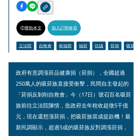
贊助本文
加入訂閱會員
立法院
自救會
衛福部
抽菸
抗議
菸捐
吸菸
政府有意調漲菸品健康捐（菸捐），全國超過
250萬人的吸菸族直接受衝擊，民間自主發起的
「菸捐反剝削自救會」今（17日）號召百名吸菸
族前往立法院陳情，批政府去年稅收超徵5千億
元，現在還想漲菸捐，把吸菸族當成提款機！最
新民調顯示，超過5成的吸菸族反對調漲菸捐，