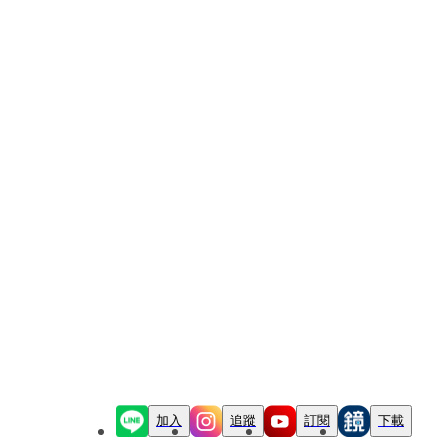
加入
追蹤
訂閱
下載