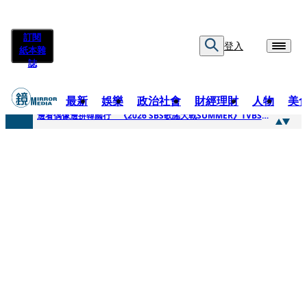
訂閱
登入
紙本雜
誌
最新
娛樂
政治社會
財經理財
人物
美
快訊
邊看偶像邊拚韓國行 《2026 SBS歌謠大戰SUMMER》TVBS直播祭追星福利
快訊
代誌大條火急跳船？ 宏碁派任李文詳接掌兆基屋管2天就喊撤出！
快訊
一句「請回去坐好」 特教生持斷掃把戳女代課老師眼睛大失血近失明