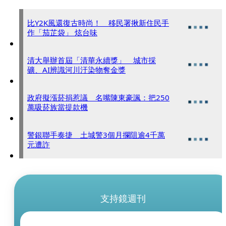
比Y2K風還復古時尚！ 移民署揪新住民手
作「茄芷袋」 炫台味
清大舉辦首屆「清華永續獎」 城市採
礦、AI辨識河川汙染物奪金獎
政府擬漲菸捐惹議 名嘴陳東豪諷：把250
萬吸菸族當提款機
警銀聯手奏捷 土城警3個月攔阻逾4千萬
元遭詐
支持鏡週刊