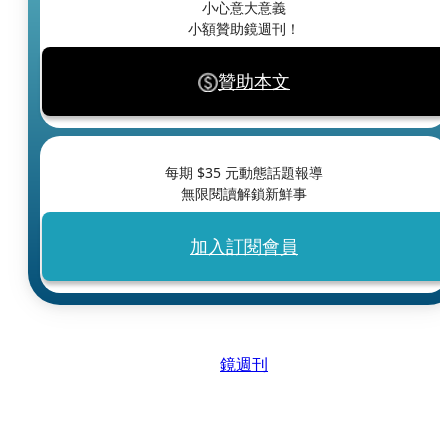
小心意大意義
小額贊助鏡週刊！
贊助本文
每期 $
35
元動態話題報導
無限閱讀解鎖新鮮事
加入訂閱會員
鏡週刊