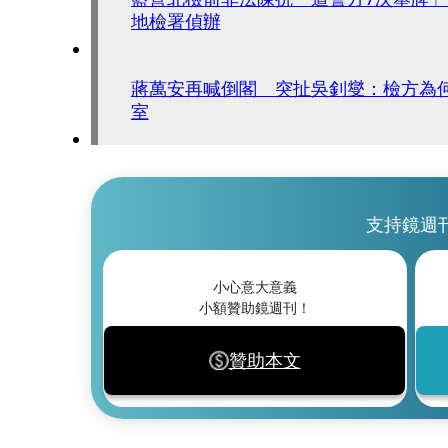
地檢署偵辦
蔣萬安再喊倒閣 突扯吳釗燮：檢方為
室
支持鏡週
小心意大意義
小額贊助鏡週刊！
贊助本文