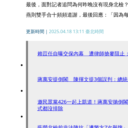
最後，面對記者追問為何昨晚沒有現身北檢
燕則雙手合十頻頻道謝，最後回應：「因為
更新時間｜
2025.04.18 13:11
臺北時間
賴苡任自曝交保內幕 遭律師搶麥阻止
蔣萬安提倒閣 陳揮文提3個誤判：總
邀民眾黨426一起上凱道！蔣萬安拋倒
式都沒排除
藍營北檢前非法陳抗「遭警方7次舉牌