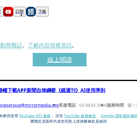
蹤
訂閱
下載
刊動態雜誌
、
了解內容授權資訊
。
線上閱讀
授權
下載APP
新聞自律綱要
《鏡週刊》AI使用準則
ineservice@mirrormedia.mg
客服電話
02-6633-3966
服務時間
週一
本網頁使用
YouTube API 服務
， 詳見
YouTube 服務條款
、
Google 隱私權與條
瀏覽此頁面即代表您同意上述授權條款及細則