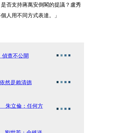
？是否支持蔣萬安倒閣的提議？盧秀
每個人用不同方式表達。」
：偵查不公開
統依然是賴清德
閣 朱立倫：任何方
」 劉世芳：全移送