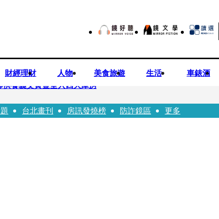
財經理財
人物
美食旅遊
生活
車錶酒
師供養義父黃金全入四大庫房
話題
台北畫刊
房訊發燒榜
防詐鏡區
更多
視預算」 盼在野三思：改凍結處理受質疑項目
先鬼》回桃影娘家 《長安的荔枝》桃影加映一票難求