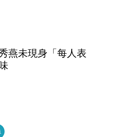
秀燕未現身「每人表
味
員