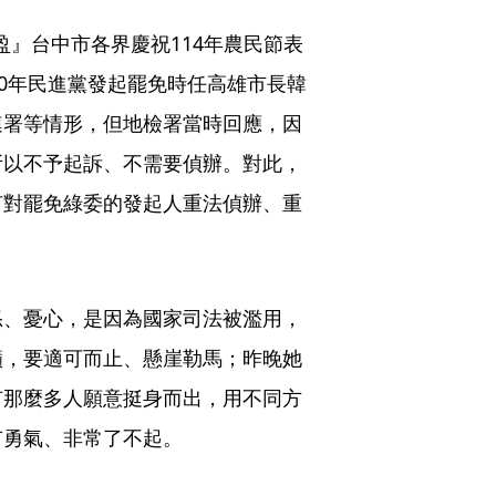
盈』台中市各界慶祝114年農民節表
20年民進黨發起罷免時任高雄市長韓
連署等情形，但地檢署當時回應，因
所以不予起訴、不需要偵辦。對此，
何對罷免綠委的發起人重法偵辦、重
怒、憂心，是因為國家司法被濫用，
籲，要適可而止、懸崖勒馬；昨晚她
有那麼多人願意挺身而出，用不同方
有勇氣、非常了不起。