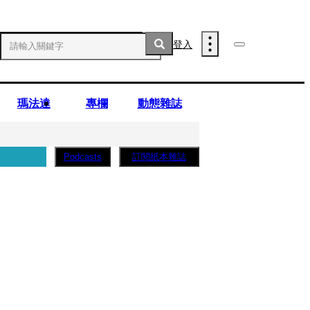
登入
瑪法達
專欄
動態雜誌
訂閱紙本雜誌
Podcasts