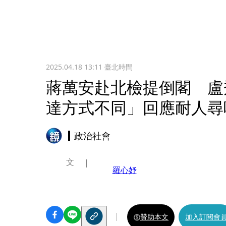
2025.04.18 13:11
臺北時間
蔣萬安赴北檢提倒閣 盧
達方式不同」回應耐人尋
政治社會
文
羅心妤
贊助本文
加入訂閱會