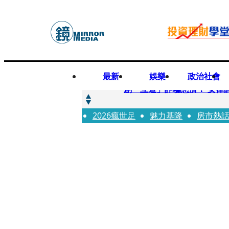
最新
娛樂
政治社會
快訊
創「互道」詐騙慈濟！ 女律
2026瘋世足
快訊
魅力基隆
房市熱
前時力黨魁表態「反對刪公
快訊
六強片齊聚桃影 小薰《祖