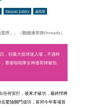
Passion Sisters
邊荷律
擇」。（翻攝邊荷律threads）
日，狂吸大批球迷入場，不過昨
將，賽後啦啦隊女神邊荷律被拍
出任何安打，後來才破功，最終悍將
峻岳驚險關門成功，富邦今年客場首