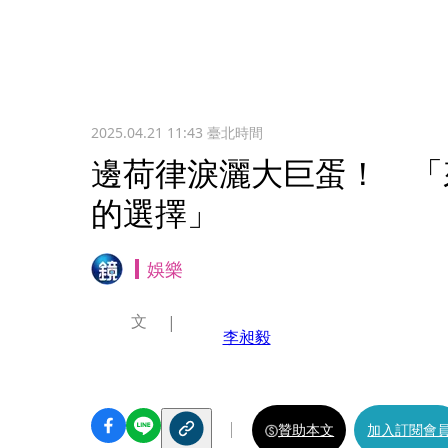
2025.04.21 11:43
臺北時間
邊荷律淚灑大巨蛋！ 「
的選擇」
娛樂
文
李昶毅
贊助本文
加入訂閱會