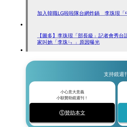
加入韓職LG啦啦隊台網炸鍋 李珠珢「
【圖多】李珠珢「部長級」記者會秀台
家叫她「李珠ㄣ 」原因曝光
支持鏡週
小心意大意義
小額贊助鏡週刊！
贊助本文