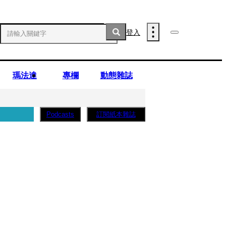
登入
瑪法達
專欄
動態雜誌
訂閱紙本雜誌
Podcasts