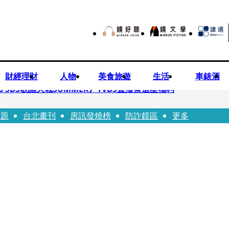
財經理財
人物
美食旅遊
生活
車錶酒
 SBS歌謠大戰SUMMER》TVBS直播祭追星福利
話題
台北畫刊
房訊發燒榜
防詐鏡區
更多
任李文詳接掌兆基屋管2天就喊撤出！
持斷掃把戳女代課老師眼睛大失血近失明