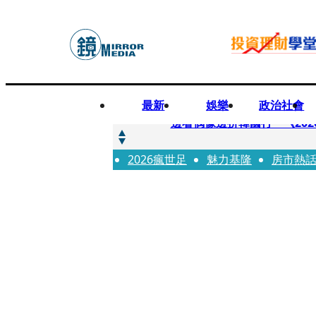
最新
娛樂
政治社會
快訊
邊看偶像邊拚韓國行 《2026
2026瘋世足
快訊
魅力基隆
房市熱
代誌大條火急跳船？ 宏碁派
快訊
一句「請回去坐好」 特教生