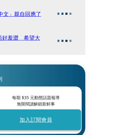
中文」親自回應了
語好羞澀 希望大
刊
每期 $
35
元動態話題報導
無限閱讀解鎖新鮮事
加入訂閱會員