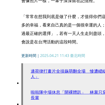
會像照片一樣，一輩子深深留在記憶裡。
「常常在想我到底是做了什麼，才值得你們
多的幸福，看來自己真的是一個很幸運的人
過最正確的選擇」，若有一天人生走到盡頭
會說是在台灣活動的這段時間。
更新時間｜
2025.04.21 11:43
臺北時間
邊荷律打畫片全摃龜萌翻全場 慘遭峮
人」
啦啦隊中場休息「開裸體趴」 林襄只
長輩