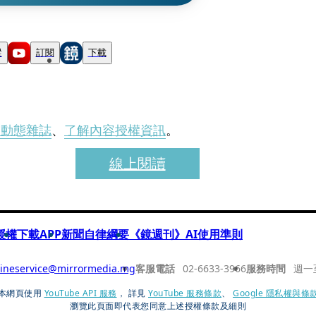
蹤
訂閱
下載
刊動態雜誌
、
了解內容授權資訊
。
線上閱讀
授權
下載APP
新聞自律綱要
《鏡週刊》AI使用準則
ineservice@mirrormedia.mg
客服電話
02-6633-3966
服務時間
週一
本網頁使用
YouTube API 服務
， 詳見
YouTube 服務條款
、
Google 隱私權與條
瀏覽此頁面即代表您同意上述授權條款及細則