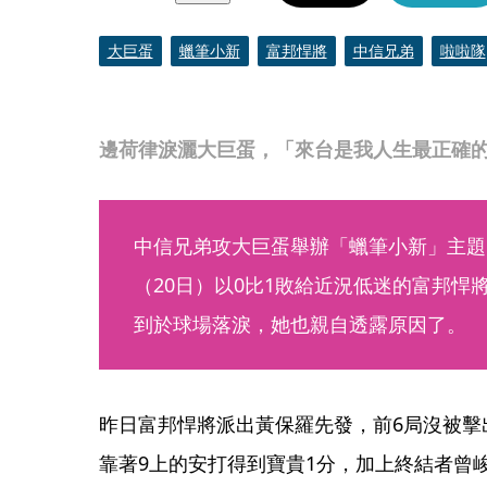
大巨蛋
蠟筆小新
富邦悍將
中信兄弟
啦啦隊
邊荷律淚灑大巨蛋，「來台是我人生最正確的選
中信兄弟攻大巨蛋舉辦「蠟筆小新」主題
（20日）以0比1敗給近況低迷的富邦悍
到於球場落淚，她也親自透露原因了。
昨日富邦悍將派出黃保羅先發，前6局沒被擊
靠著9上的安打得到寶貴1分，加上終結者曾