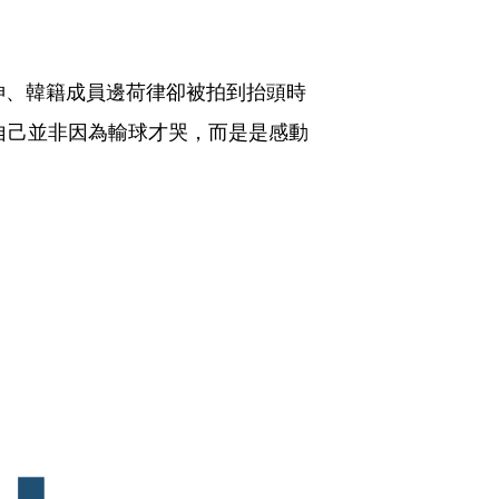
s」女神、韓籍成員邊荷律卻被拍到抬頭時
自己並非因為輸球才哭，而是是感動