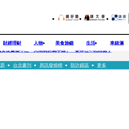
財經理財
人物
美食旅遊
生活
車錶酒
歲女友爆當小三「大鬧病房氣孕婦」 姜厚任不忍回應了
話題
台北畫刊
房訊發燒榜
防詐鏡區
更多
兒媳譚以欣：若愛只在完全順從才給予，就不是無條件的愛
照顧」 兒曬溫馨背影感慨：不計前嫌的真愛