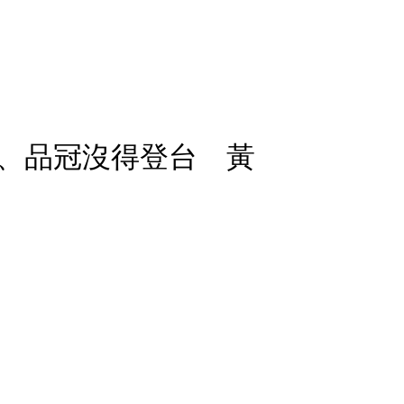
、品冠沒得登台 黃