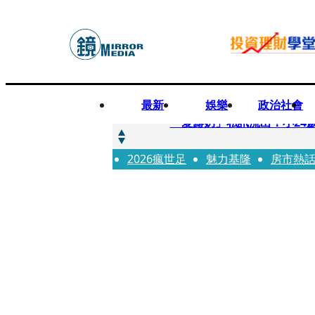
最新
娛樂
政治社會
快訊
「愛露奶」私訊流出！小24
2026瘋世足
快訊
魅力基隆
房市熱
台玻夫人稱長子抑鬱輕生 
快訊
廖峻中風前妻「父親節餵飯