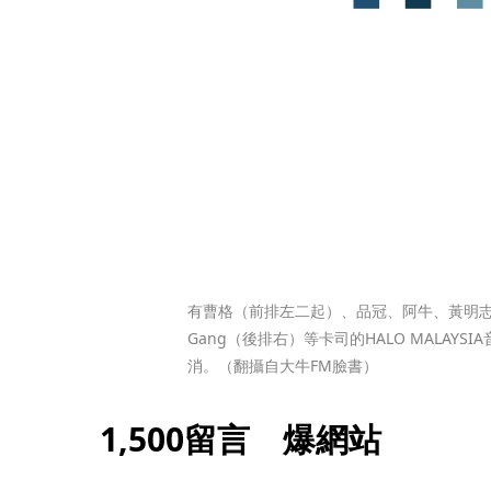
有曹格（前排左二起）、品冠、阿牛、黃明志（中
Gang（後排右）等卡司的HALO MALAY
消。（翻攝自大牛FM臉書）
1,500留言　爆網站