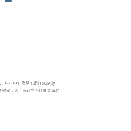
排中）及當地網紅Steady 
SIA音樂節，因門票銷售不佳而宣布取