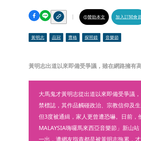
贊助本文
加入訂閱會
黃明志
品冠
曹格
探照鏡
音樂節
黃明志出道以來即備受爭議，雖在網路擁有
大馬鬼才黃明志從出道以來即備受爭議，
禁標誌，其作品觸碰政治、宗教信仰及生
但3度被通緝，家人更曾遭恐嚇。日前，他
MALAYSIA嗨囉馬來西亞音樂節」新
一出，遭網友指責都是被黃明志拖累，才