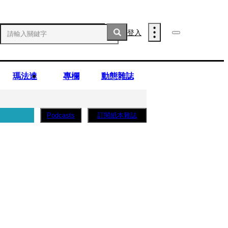
登入
瑪法達
專欄
動態雜誌
訂閱紙本雜誌
Podcasts