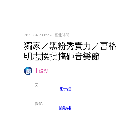
2025.04.23 05:28
臺北時間
獨家／黑粉秀實力／曹格
明志挨批搞砸音樂節
娛樂
文
陳于嬙
攝影
攝影組