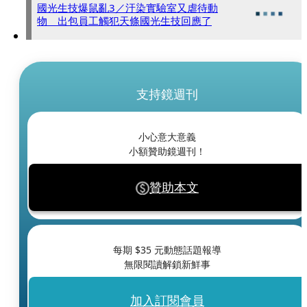
國光生技爆鼠亂3／汙染實驗室又虐待動
物 出包員工觸犯天條國光生技回應了
支持鏡週刊
小心意大意義
小額贊助鏡週刊！
贊助本文
每期 $
35
元動態話題報導
無限閱讀解鎖新鮮事
加入訂閱會員