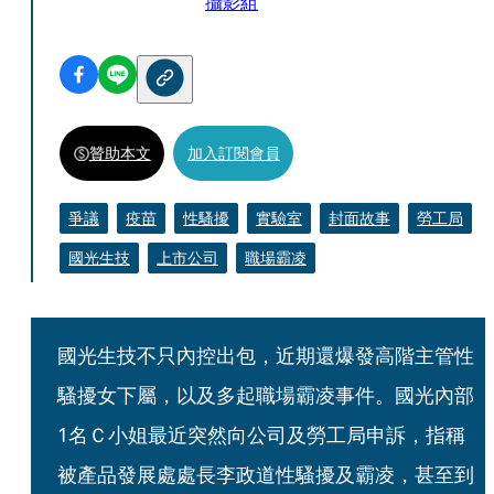
攝影組
贊助本文
加入訂閱會員
爭議
疫苗
性騷擾
實驗室
封面故事
勞工局
國光生技
上市公司
職場霸凌
國光生技不只內控出包，近期還爆發高階主管性
騷擾女下屬，以及多起職場霸凌事件。國光內部
1名Ｃ小姐最近突然向公司及勞工局申訴，指稱
被產品發展處處長李政道性騷擾及霸凌，甚至到