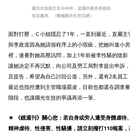
國光生技創立至今60年，是國內最具規模的
疫苗廠商。（翻攝國光生技官網）
面對打壓，Ｃ小姐隱忍了1年，一直到最近，直屬主
與李政道因為她請假程序上的小瑕疵，把她叫進小房
裡，連番對她高壓訊問，加上1年前被李性騷的陰影
讓她決定不再沉默，向公司及勞工局對李提出申訴，
且提告，希望為自己討回公道，另外，還有2名員工
最近也指控遭到主管職場霸凌，目前也都還在調查審
階段，也讓國光生技的爭議再添一筆。
★ 《鏡週刊》關心您：若自身或旁人遭受身體虐待、
精神虐待、性侵害、性騷擾，請立刻撥打110報案，