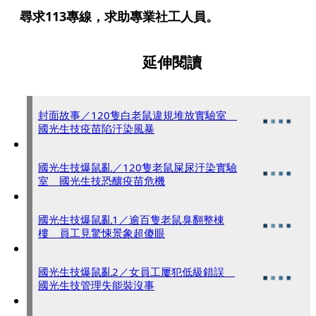
尋求113專線，求助專業社工人員。
延伸閱讀
封面故事／120隻白老鼠違規堆放實驗室
國光生技疫苗陷汙染風暴
國光生技爆鼠亂／120隻老鼠屎尿汙染實驗
室 國光生技恐釀疫苗危機
國光生技爆鼠亂1／逾百隻老鼠臭翻整棟
樓 員工見驚悚景象超傻眼
國光生技爆鼠亂2／女員工屢犯低級錯誤
國光生技管理失能裝沒事