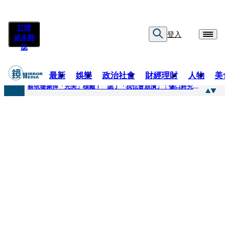
訂閱
登入
紙本雜
誌
最新
娛樂
政治社會
財經理財
人物
美
快訊
蔡依珊撕掉「完美」標籤！ 認了「我也會崩潰」：傷口終究會癒合
快訊
超模米蘭達離婚奧蘭多布魯13年！ 罕談前夫「像哥哥一樣」曝相處模式
快訊
酒駕加毒駕危險上路 北市大安警一週連破2起「雙駕」