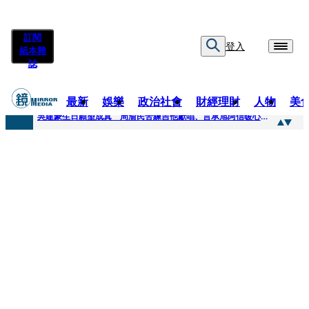
訂閱
登入
紙本雜
誌
最新
娛樂
政治社會
財經理財
人物
美
快訊
吳建豪生日願望成真 周渝民苦練吉他獻唱、言承旭阿信暖心祝福
快訊
42歲情色片女星宣布閃嫁「前職棒投手」！ 她甜讚老公「投球速度快」：擄獲我的心
快訊
WEST.一日宣布2人結婚 濱田崇裕、重岡大毅同日報喜 7人團已有4人結婚