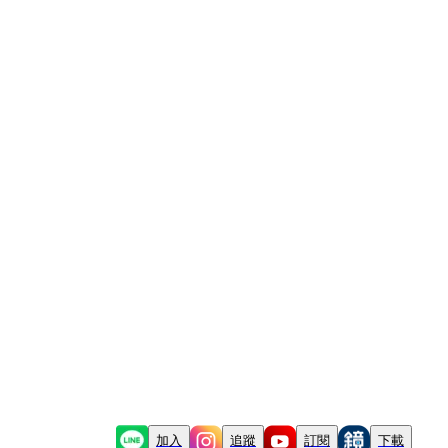
加入
追蹤
訂閱
下載