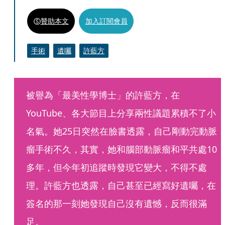
贊助本文
加入訂閱會員
手術
遺囑
許藍方
被譽為「最美性學博士」的許藍方，在
YouTube、各大節目上分享兩性議題累積不了小
名氣。她25日突然在臉書透露，自己剛動完動脈
瘤手術不久，其實，她和腦部動脈瘤和平共處10
多年，但今年初追蹤時發現它變大，不得不處
理。許藍方也透露，自己甚至已經寫好遺囑，在
簽名的那一刻她發現自己沒有遺憾，反而很滿
足。