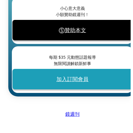
小心意大意義
小額贊助鏡週刊！
贊助本文
每期 $
35
元動態話題報導
無限閱讀解鎖新鮮事
加入訂閱會員
鏡週刊