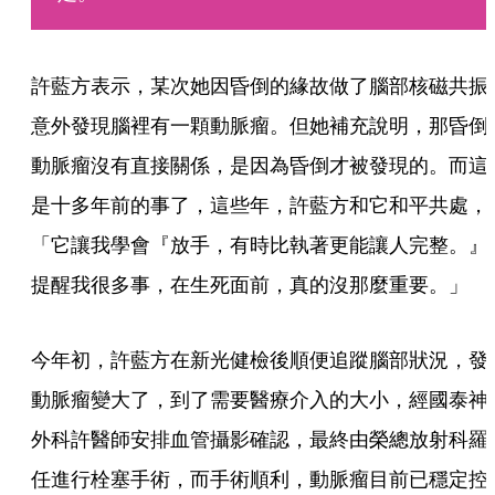
許藍方表示，某次她因昏倒的緣故做了腦部核磁共振
意外發現腦裡有一顆動脈瘤。但她補充說明，那昏倒
動脈瘤沒有直接關係，是因為昏倒才被發現的。而這
是十多年前的事了，這些年，許藍方和它和平共處，
「它讓我學會『放手，有時比執著更能讓人完整。』
提醒我很多事，在生死面前，真的沒那麼重要。」
今年初，許藍方在新光健檢後順便追蹤腦部狀況，發
動脈瘤變大了，到了需要醫療介入的大小，經國泰神
外科許醫師安排血管攝影確認，最終由榮總放射科羅
任進行栓塞手術，而手術順利，動脈瘤目前已穩定控