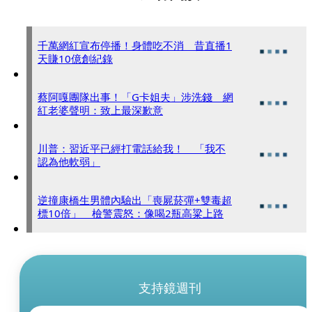
千萬網紅宣布停播！身體吃不消 昔直播1
天賺10億創紀錄
蔡阿嘎團隊出事！「G卡姐夫」涉洗錢 網
紅老婆聲明：致上最深歉意
川普：習近平已經打電話給我！ 「我不
認為他軟弱」
逆撞康橋生男體內驗出「喪屍菸彈+雙毒超
標10倍」 檢警震怒：像喝2瓶高粱上路
支持鏡週刊