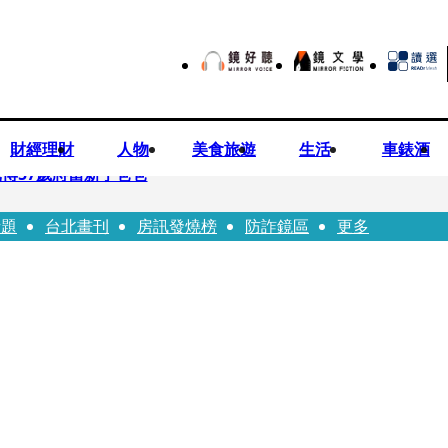
財經理財
人物
美食旅遊
生活
車錶酒
博57歲將當新手爸爸
話題
台北畫刊
房訊發燒榜
防詐鏡區
更多
首登台「1人分飾4角」 觀眾驚艷：錯怪星二代了
歲女友爆當小三「大鬧病房氣孕婦」 姜厚任不忍回應了