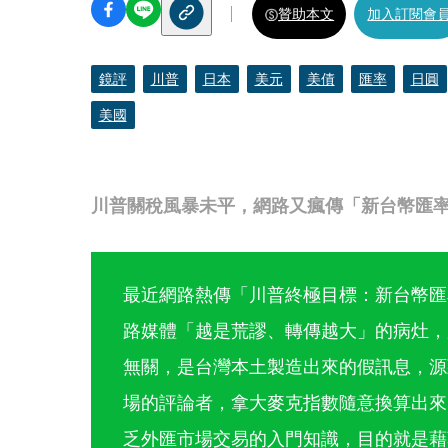
贊助本文
加入訂閱會
鏡評
川普
日本
美元
美債
匯率
日圓
美國
川普關稅風暴未平，網路又瘋傳「新台幣匯率1
最近網路熱傳「川普終極目標：新台幣匯率
路媒體「越是荒謬、轉傳越大」的病灶，所
無關，是台灣本土製造出來的假訊息，源
場的評論者，拿大麥克指數隨意換算出來
乏外匯市場交易的入門知識，目的就是藉