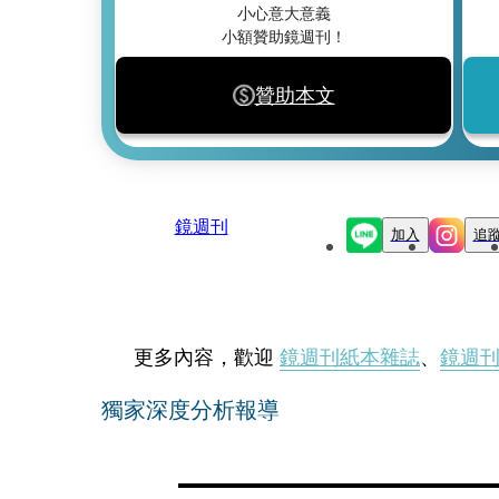
小心意大意義
小額贊助鏡週刊！
贊助本文
鏡週刊
加入
追
更多內容，歡迎
鏡週刊紙本雜誌
、
鏡週
獨家深度分析報導