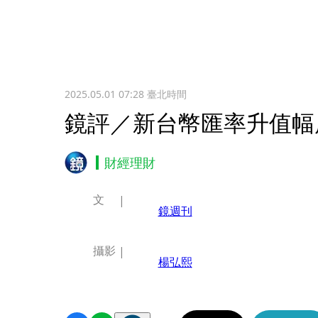
2025.05.01 07:28
臺北時間
鏡評／新台幣匯率升值幅
財經理財
文
鏡週刊
攝影
楊弘熙