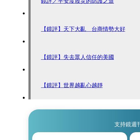
鏡評／平安度股災的防護之道
【鏡評】天下大亂 台商情勢大好
【鏡評】失去眾人信任的美國
【鏡評】世界越亂心越靜
支持鏡週