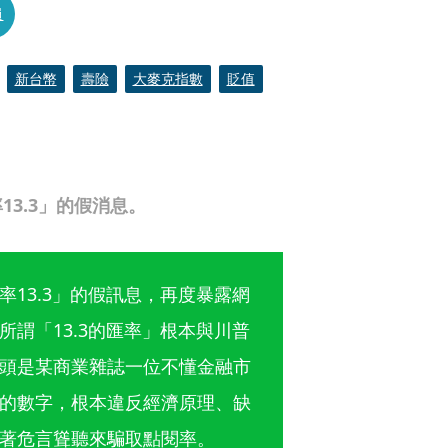
員
新台幣
壽險
大麥克指數
貶值
3.3」的假消息。
13.3」的假訊息，再度暴露網
謂「13.3的匯率」根本與川普
頭是某商業雜誌一位不懂金融市
的數字，根本違反經濟原理、缺
著危言聳聽來騙取點閱率。