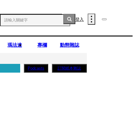
登入
瑪法達
專欄
動態雜誌
訂閱紙本雜誌
Podcasts