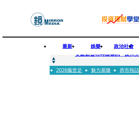
最新
娛樂
政治社會
快訊
父親節宣布再婚喜訊 及川光
2026瘋世足
快訊
魅力基隆
房市熱
改姓斷開阿湯哥！20歲舒莉
快訊
「愛露奶」私訊流出！小24