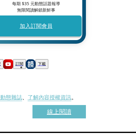
每期 $
35
元動態話題報導
無限閱讀解鎖新鮮事
加入訂閱會員
蹤
訂閱
下載
刊動態雜誌
、
了解內容授權資訊
。
線上閱讀