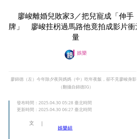
廖峻離婚兒敗家3／把兒寵成「伸手
牌」 廖峻拄柺過馬路他竟拍成影片衝
量
娛樂
廖錦德（左）今年除夕夜與媽媽（中）吃年夜飯，卻不見廖峻身影
（翻攝自錦德IG）
發布時間：
2025.04.30 05:28
臺北時間
更新時間：
2025.04.30 06:27
臺北時間
文
娛樂組