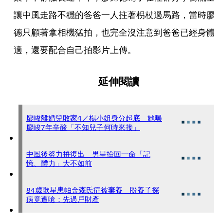
讓中風走路不穩的爸爸一人拄著枴杖過馬路，當時廖
德只顧著拿相機猛拍，也完全沒注意到爸爸已經身體
適，還要配合自己拍影片上傳。
延伸閱讀
廖峻離婚兒敗家4／楊小姐身分起底 她曝
廖峻7年辛酸「不知兒子何時來接」
中風後努力拚復出 男星撿回一命「記
憶、體力」大不如前
84歲歌星患帕金森氏症被棄養 盼養子探
病竟遭嗆：先過戶財產