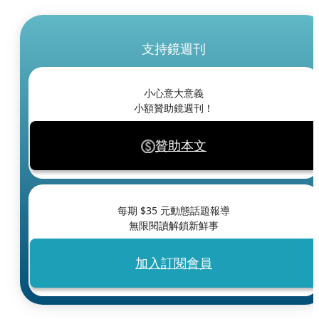
支持鏡週刊
小心意大意義
小額贊助鏡週刊！
贊助本文
每期 $
35
元動態話題報導
無限閱讀解鎖新鮮事
加入訂閱會員