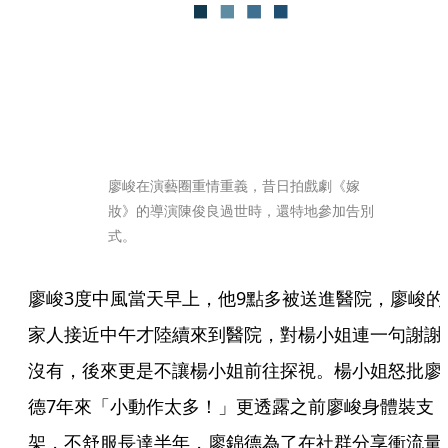
廖峻在演藝圈重情重義，昔日拍戲劇《嫁
妝》的導演陳俊良過世時，還特地參加告別
式。
廖峻3度中風當天早上，他9點多被送進醫院，廖峻的
家人接近中午才陸續來到醫院，對楊小姐連一句謝謝
沒有，後來更是不讓楊小姐前往探視。楊小姐怒批廖
德7年來「小動作太多！」更透露之前廖峻身體裝支
架，不舒服長達半年，廖錦德為了在社群分享衝流量