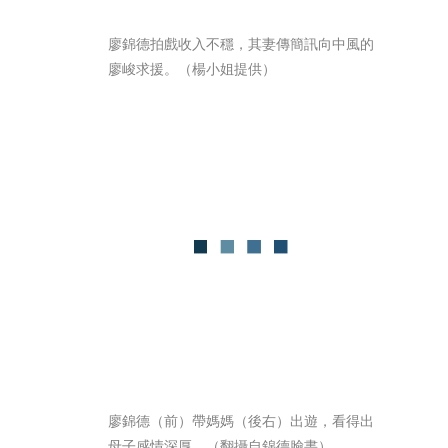
廖錦德拍戲收入不穩，其妻傳簡訊向中風的
廖峻求援。（楊小姐提供）
廖錦德（前）帶媽媽（後右）出遊，看得出
母子感情深厚。（翻攝自錦德臉書）