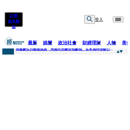
訂閱
登入
紙本雜
誌
最新
娛樂
政治社會
財經理財
人物
美
快訊
吳建豪生日願望成真 周渝民苦練吉他獻唱、言承旭阿信暖心祝福
快訊
42歲情色片女星宣布閃嫁「前職棒投手」！ 她甜讚老公「投球速度快」：擄獲我的心
快訊
WEST.一日宣布2人結婚 濱田崇裕、重岡大毅同日報喜 7人團已有4人結婚