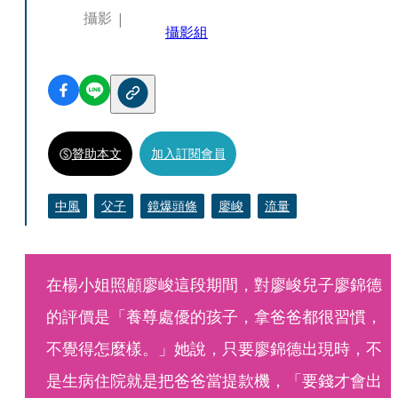
攝影
攝影組
贊助本文
加入訂閱會員
中風
父子
鏡爆頭條
廖峻
流量
在楊小姐照顧廖峻這段期間，對廖峻兒子廖錦德
的評價是「養尊處優的孩子，拿爸爸都很習慣，
不覺得怎麼樣。」她說，只要廖錦德出現時，不
是生病住院就是把爸爸當提款機，「要錢才會出