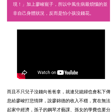
現！」加上廖峻寵子，所以中風生病最煩惱的並
非自己身體狀況，反而是怕小孩沒錢花。
而且不只兒子沒錢向爸爸拿，就連兒媳婦也會私下傳
息給廖峻打悲情牌，說廖錦德的收入不穩，實在無法
起家中經濟，孫子的鋼琴才藝課、孫女的學費也要分