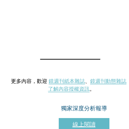
更多內容，歡迎
鏡週刊紙本雜誌
、
鏡週刊動態雜誌
了解內容授權資訊
。
獨家深度分析報導
線上閱讀