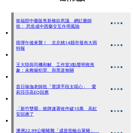
衛福部中藥販售新條款惹議 網紅藥師
批： 恐造成中西藥交互作用風險
雨彈午後來襲！ 北北桃14縣市發布大雨
特報
王大陸與司機和解 工作室3點聲明救形
象：未教唆犯罪、與黑道無關
昔日瑜伽老師批「賣課手段太噁心」 愛
莉莎莎高EQ回應
「新竹雙罷」掀牌連署收件破10萬 高虹
安回應了
澳洲22.99公噸豬雜「成首批輸台萊豬」