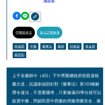
陳凱俊
贊助本文
加入訂閱會員
衛福部
中藥
藥事法
藥師
邱泰源
黃金舜
蘇奕彰
上千名藥師今（4日）下午齊聚總統府前凱達格
蘭大道，抗議衛福部針對《藥事法》第103條解
釋令違法，不需要國考，只要修滿35學分就可以
販賣中藥，罔顧民眾中西藥的用藥用藥安全，藥