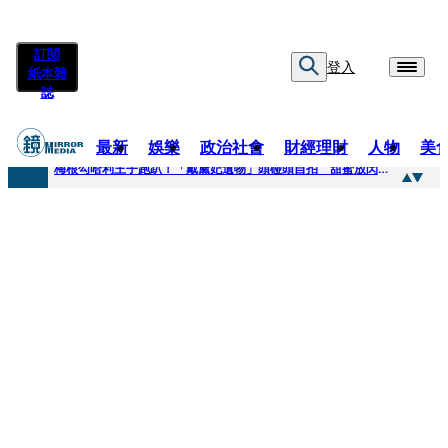
訂閱
登入
紙本雜
誌
最新
娛樂
政治社會
財經理財
人物
美
快訊
梅根勾哈利王子跑趴！「戴黛妃遺物」頭碰頭自拍 甜蜜放閃搶鏡
快訊
老翁菜園突失聯！媳婦急報案 警今擴大搜索「不排除墜溪」
快訊
姜厚任小24歲女友遭起底！爆二度改姓恐違法 專家揪「3歲認老公」盲點嘆：超出玄學