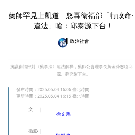
藥師罕見上凱道 怒轟衛福部「行政命
違法」嗆：邱泰源下台！
政治社會
抗議衛福部對《藥事法》違法解釋，藥師公會理事長黃金舜怒嗆邱
源、蘇奕彰下台。
發布時間：
2025.05.04 16:06
臺北時間
更新時間：
2025.05.04 16:15
臺北時間
文
徐文鴻
攝影