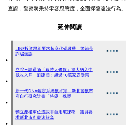
查證，警察將秉持零容忍態度，全面掃蕩違法行為。
延伸閱讀
LINE投資群組要求超商代碼繳費 警籲是
詐騙無誤
立院三讀通過「艱苦人條款」擴大納入中
低收入戶 劉建國：超過10萬家庭受惠
新一代DNA鑑定系統獲肯定 新北警獲市
府自行研究計畫「特優」殊榮
獨立產權車位遭認非自用宅課稅 議員要
求新北市府盡速解套