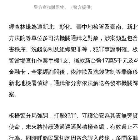
警方查扣贓證物。（警方提供）
經查林嫌為遭新北、彰化、臺中地檢署及臺南、新北
方法院等單位多司法機關通緝之對象，涉案類型包含
害秩序、洗錢防制及組織犯罪等，犯罪事證明確。板
警當場查扣作案手機1支、贓款新台幣17萬5千元及4
金融卡，全案經詢問後，依詐欺及洗錢防制等罪嫌移
新北地檢署偵辦，通緝部分亦依法解送各發布機關歸
案。
板橋警分局強調，打擊犯罪、守護治安為其責無旁貸
使命，未來將持續透過巡邏與積極查緝，有效遏止不
行為。同時呼籲民眾切勿因貪念誤入歧途，多問多聽