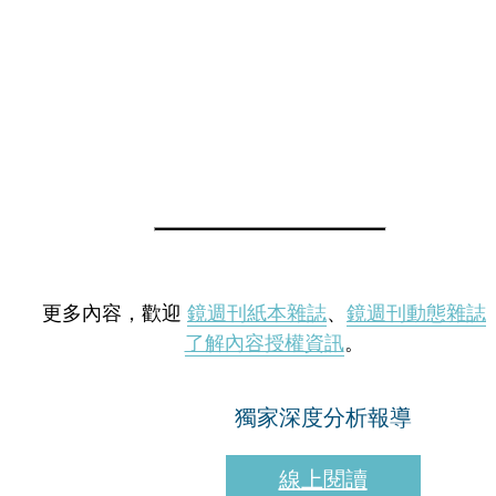
更多內容，歡迎
鏡週刊紙本雜誌
、
鏡週刊動態雜誌
了解內容授權資訊
。
獨家深度分析報導
線上閱讀