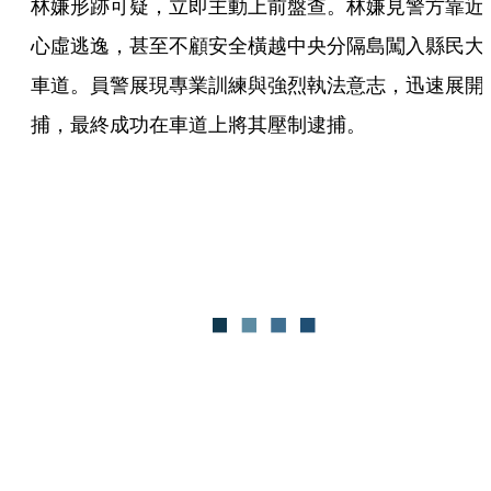
林嫌形跡可疑，立即主動上前盤查。林嫌見警方靠近
心虛逃逸，甚至不顧安全橫越中央分隔島闖入縣民大
車道。員警展現專業訓練與強烈執法意志，迅速展開
捕，最終成功在車道上將其壓制逮捕。