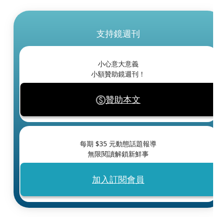
支持鏡週刊
小心意大意義
小額贊助鏡週刊！
贊助本文
每期 $
35
元動態話題報導
無限閱讀解鎖新鮮事
加入訂閱會員