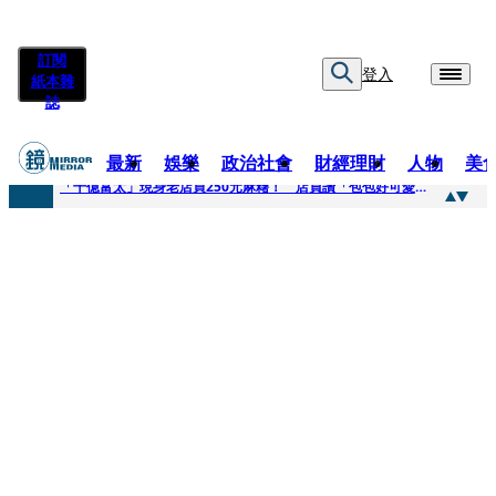
訂閱
登入
紙本雜
誌
最新
娛樂
政治社會
財經理財
人物
美
快訊
「千億富太」現身老店買250元麻糬！ 店員讚「包包好可愛」她笑回：我自己做的
快訊
姜厚任小24歲女友爆當小三、假學歷！ 友「扯郭台銘」曝交往內幕：我們又不像他
快訊
吳昕陽新任無店面零售商業同業公會理事長 提四大策略續走台灣零售業新局