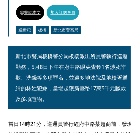
贊助本文
加入訂閱會員
通緝犯
板橋
新北市警察局
新北市警局板橋警分局板橋派出所員警執行巡邏
勤務，5月8日下午在府中路眼尖查獲1名涉及詐
欺、洗錢等多項罪名，並遭多地法院及地檢署通
緝的林姓犯嫌，當場起獲新臺幣17萬5千元贓款
及多項證物。
當日14時21分，巡邏員警行經府中路某超商前，發現