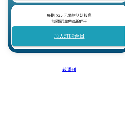
每期 $
35
元動態話題報導
無限閱讀解鎖新鮮事
加入訂閱會員
鏡週刊