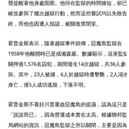
聲提醒著他身處囹圄。他待在監獄的時間雖短，卻已
睹並參與了幾次越獄行動，然而這些嘗試均以失敗告
終，而他也因遭人指認，被關進禁閉室。
霍普金斯表示，隨著越獄事件頻傳，惡魔島監獄在
1958年他離開時已是戒備森嚴。數據顯示，這座監獄
關押過1,576名囚犯，期間發生14次越獄，共36人參
與。其中，23人被捕，6人於越獄時遭擊斃，2人溺水
身亡，僅5人成功逃脫，下落不明。
霍普金斯不看好川普重啟惡魔島的提議，認為這只是
「說說而已」，因為營運成本實在太高。根據聯邦監
局網站的資訊，惡魔島監獄之所以關閉，主要是因為