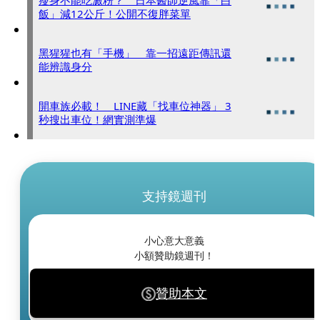
瘦身不能吃澱粉？ 日本醫師逆風靠「白
飯」減12公斤！公開不復胖菜單
黑猩猩也有「手機」 靠一招遠距傳訊還
能辨識身分
開車族必載！ LINE藏「找車位神器」 3
秒搜出車位！網實測準爆
支持鏡週刊
小心意大意義
小額贊助鏡週刊！
贊助本文