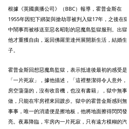
根據《英國廣播公司》（BBC）報導，霍普金斯在
1955年因犯下綁架與搶劫罪被判入獄17年，之後在獄
中鬧事而被移送至惡名昭彰的惡魔島監獄服刑。出獄
他才重獲自由，返回佛羅里達州展開新生活，結婚生
子。
霍普金斯回想惡魔島監獄，表示抵達後最初的感受是
「一片死寂」，據他描述，「這裡整潔得令人意外，
房空蕩蕩的，沒有收音機，也沒有書籍」，獄中無事
做，只能在牢房裡來回踱步。獄中的霍普金斯感到無
事事，唯一的消遣便是擦地板，他將地面擦得閃閃發
亮。夜幕降臨，牢房內一片死寂，只有遠方模糊的汽