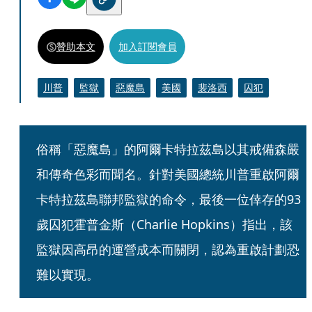
贊助本文
加入訂閱會員
川普
監獄
惡魔島
美國
裴洛西
囚犯
俗稱「惡魔島」的阿爾卡特拉茲島以其戒備森嚴
和傳奇色彩而聞名。針對美國總統川普重啟阿爾
卡特拉茲島聯邦監獄的命令，最後一位倖存的93
歲囚犯霍普金斯（Charlie Hopkins）指出，該
監獄因高昂的運營成本而關閉，認為重啟計劃恐
難以實現。