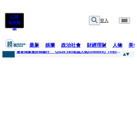
訂閱
登入
紙本雜
誌
最新
娛樂
政治社會
財經理財
人物
美
快訊
邊看偶像邊拚韓國行 《2026 SBS歌謠大戰SUMMER》TVBS直播祭追星福利
快訊
代誌大條火急跳船？ 宏碁派任李文詳接掌兆基屋管2天就喊撤出！
快訊
一句「請回去坐好」 特教生持斷掃把戳女代課老師眼睛大失血近失明