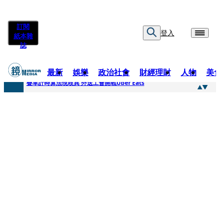
訂閱
登入
紙本雜
誌
最新
娛樂
政治社會
財經理財
人物
美
快訊
疊單計時算法現歧異 外送工會開戰Uber Eats
快訊
靚時尚／大丈夫當如是 Multifaceted Manhood
快訊
前時力黨魁表態「反對刪公視預算」 盼在野三思：改凍結處理受質疑項目