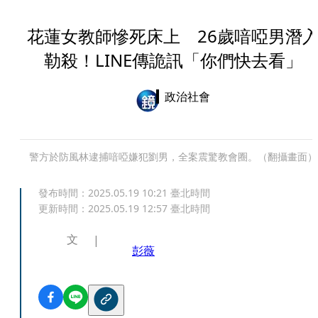
花蓮女教師慘死床上 26歲喑啞男潛
勒殺！LINE傳詭訊「你們快去看」
政治社會
警方於防風林逮捕喑啞嫌犯劉男，全案震驚教會圈。（翻攝畫面）
發布時間：
2025.05.19 10:21
臺北時間
更新時間：
2025.05.19 12:57
臺北時間
文
彭薇