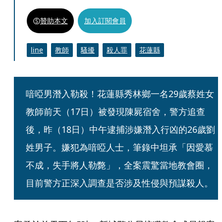
贊助本文
加入訂閱會員
line
教師
騷擾
殺人罪
花蓮縣
喑啞男潛入勒殺！花蓮縣秀林鄉一名29歲蔡姓女
教師前天（17日）被發現陳屍宿舍，警方追查
後，昨（18日）中午逮捕涉嫌潛入行凶的26歲劉
姓男子。嫌犯為喑啞人士，筆錄中坦承「因愛慕
不成，失手將人勒斃」，全案震驚當地教會圈，
目前警方正深入調查是否涉及性侵與預謀殺人。