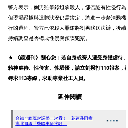
警方表示，劉男雖筆錄坦承殺人，卻否認有性侵行為
但現場證據與遺體狀況仍需鑑定，將進一步釐清動機
行凶過程。警方已依殺人罪嫌將劉男移送法辦，後續
持續調查是否構成性侵與預謀犯案。
★ 《鏡週刊》關心您：若自身或旁人遭受身體虐待、
精神虐待、性侵害、性騷擾，請立刻撥打110報案，
尋求113專線，求助專業社工人員。
延伸閱讀
台鐵全線班次調整一次看！ 花蓮暴雨癱
瘓北迴線「柴聯車搶接駁」