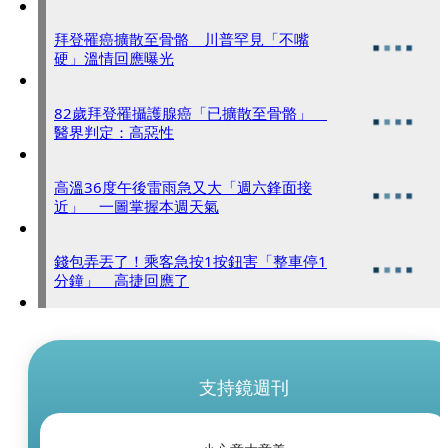
拜登罹癌擴散至骨骼 川普罕見「不嘴
硬」溫情回應曝光
82歲拜登罹攝護腺癌「已擴散至骨骼」
醫界判定：高惡性
高溫36度午後雷雨急又大「週六鋒面接
近」 一圖掌握本週天氣
錢包弄丟了！乘客急按1按鈕害「整車停1
分鐘」 高捷回應了
支持鏡週刊