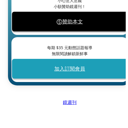
小心意大意義
小額贊助鏡週刊！
贊助本文
每期 $
35
元動態話題報導
無限閱讀解鎖新鮮事
加入訂閱會員
鏡週刊