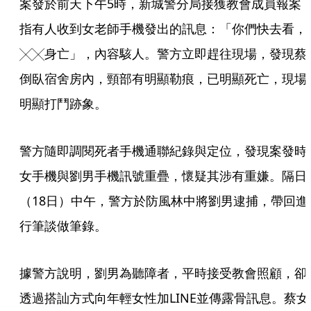
案發於前天下午5時，新城警分局接獲教會成員報案
指有人收到女老師手機發出的訊息：「你們快去看，
╳╳身亡」，內容駭人。警方立即趕往現場，發現蔡
倒臥宿舍房內，頸部有明顯勒痕，已明顯死亡，現場
明顯打鬥跡象。
警方隨即調閱死者手機通聯紀錄與定位，發現案發時
女手機與劉男手機訊號重疊，懷疑其涉有重嫌。隔日
（18日）中午，警方於防風林中將劉男逮捕，帶回進
行筆談做筆錄。
據警方說明，劉男為聽障者，平時接受教會照顧，卻
透過搭訕方式向年輕女性加LINE並傳露骨訊息。蔡女