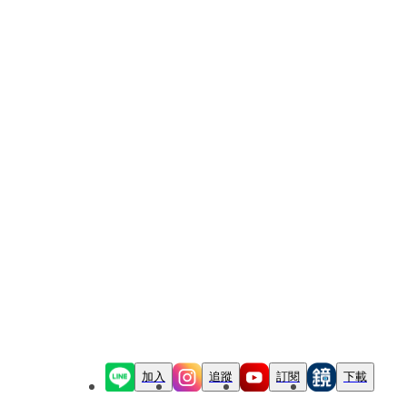
加入
追蹤
訂閱
下載