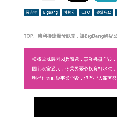
羅志祥
BigBang
棒棒堂
C.T.O
鏡爆焦點
TOP、勝利接連爆發醜聞，讓BigBang經
棒棒堂威廉因閃兵遭逮，事業幾盡全毀，
團都沒當過兵，令業界憂心投資打水漂，
明星也曾面臨事業全毀，但有些人靠著努