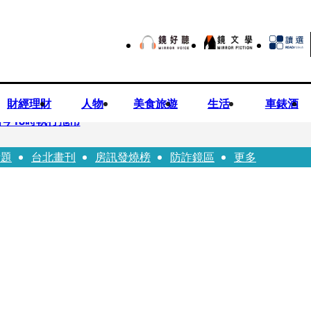
財經理財
人物
美食旅遊
生活
車錶酒
今18時執行拖吊
話題
台北畫刊
房訊發燒榜
防詐鏡區
更多
子告白「爸爸I LOVE YOU」 驚喜林志玲同步曝光父親節「披
華山「天空秒變臉」！ONCE狂風暴雨死守 畫面曝光2.5萬人笑翻