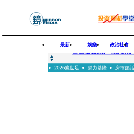
最新
娛樂
政治社會
快訊
白海豚颱風來襲 台北市水門
2026瘋世足
快訊
魅力基隆
房市熱
AKIRA台北唱到一半突收兒
快訊
獨家／TWICE Mina一進