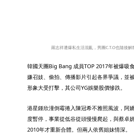
羅志祥遭爆私生活混亂，男團C.T.O也隨後
韓國天團Big Bang 成員TOP 2017年被
嫌召妓、偷拍、傳播影片引起各界爭議，並被
形象大受打擊，其公司YG娛樂股價慘跌。
港星鍾欣潼倒霉捲入陳冠希不雅照風波，阿
度暫停，事業從低谷從頭慢慢爬起，與蔡卓妍組
2010年才重新合體。但兩人依舊姐妹情深。