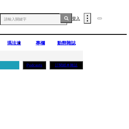
登入
瑪法達
專欄
動態雜誌
訂閱紙本雜誌
Podcasts
薩蛋糕」