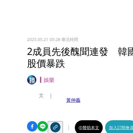
2025.05.21 05:28
臺北時間
2成員先後醜聞連發 韓
股價暴跌
娛樂
文
黃仲義
贊助本文
加入訂閱會