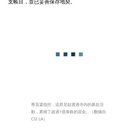
支帳目，並已妥善保存地契。
專頁還指控，這群尼姑透過寺內的募款活
動，累積了超過1億泰銖的資金。（翻攝自
CSI LA）