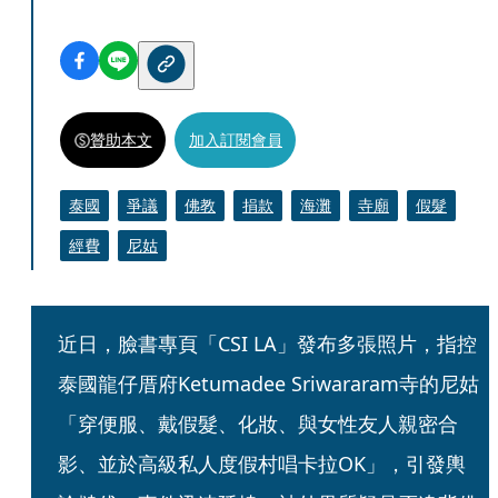
贊助本文
加入訂閱會員
泰國
爭議
佛教
捐款
海灘
寺廟
假髮
經費
尼姑
近日，臉書專頁「CSI LA」發布多張照片，指控
泰國龍仔厝府Ketumadee Sriwararam寺的尼姑
「穿便服、戴假髮、化妝、與女性友人親密合
影、並於高級私人度假村唱卡拉OK」，引發輿