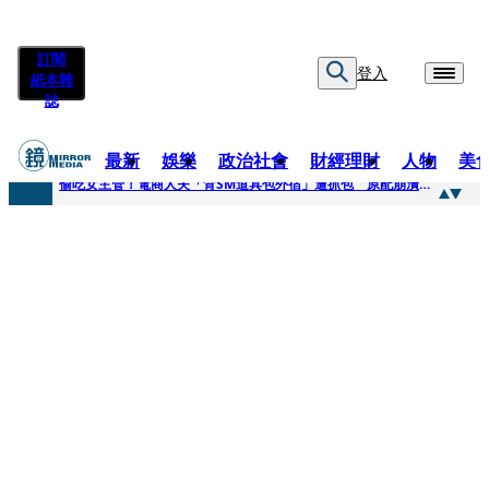
訂閱
登入
紙本雜
誌
最新
娛樂
政治社會
財經理財
人物
美
快訊
偷吃女主管！電商人夫「背SM道具包外宿」遭抓包 原配崩潰求償100萬：從未用過此類
快訊
狂曬柯文哲電子手環形象照 陳佩琪嗨喊太帥「每張都好看」：清清白白
快訊
人心惶惶 ！公所封橋罕請包公「夜斷陰府」幫亡魂伸冤 鹿谷小半天「今年接連3起墜橋」