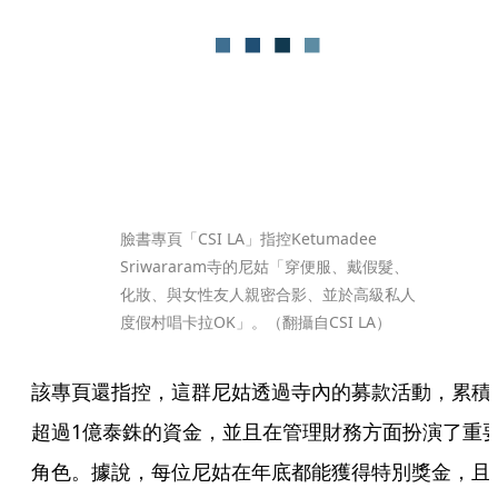
臉書專頁「CSI LA」指控Ketumadee 
Sriwararam寺的尼姑「穿便服、戴假髮、
化妝、與女性友人親密合影、並於高級私人
度假村唱卡拉OK」。（翻攝自CSI LA）
該專頁還指控，這群尼姑透過寺內的募款活動，累積
超過1億泰銖的資金，並且在管理財務方面扮演了重
角色。據說，每位尼姑在年底都能獲得特別獎金，且