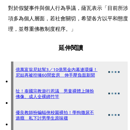
對於假髮事件與個人行為爭議，薩瓦表示「目前所涉
項多為個人層面，若社會關切，希望各方以平和態度
理，並尊重佛教制度程序。」
延伸閱讀
億萬富翁尼姑幫3／10億黑金內幕連環爆！
尼姑再被控擁60間套房 伸手壓負面新聞
扯！泰國宗教遊行惹議 男童裸體上陣扮
佛像、成人全裸綁竹竿
優良教師扮蝙蝠俠校園裸拍！學狗撒尿不
過癮 私下討男學生原味襪