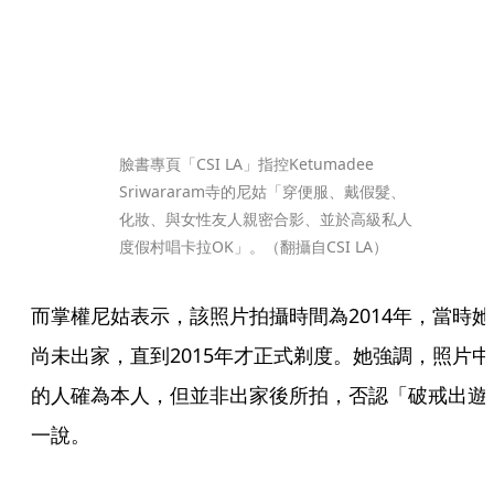
臉書專頁「CSI LA」指控Ketumadee 
Sriwararam寺的尼姑「穿便服、戴假髮、
化妝、與女性友人親密合影、並於高級私人
度假村唱卡拉OK」。（翻攝自CSI LA）
而掌權尼姑表示，該照片拍攝時間為2014年，當時她
尚未出家，直到2015年才正式剃度。她強調，照片中
的人確為本人，但並非出家後所拍，否認「破戒出遊
一說。