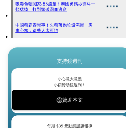
吸毒色狼闖家撲5歲童！泰國勇媽抄熨斗一
頓猛揍 打到頭破濺血逃命
中國租霸泰鬧事！欠租落跑垃圾滿屋 房
東心寒：這些人太可怕
支持鏡週刊
小心意大意義
小額贊助鏡週刊！
贊助本文
每期 $
35
元動態話題報導