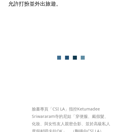
允許打扮並外出旅遊。
臉書專頁「CSI LA」指控Ketumadee 
Sriwararam寺的尼姑「穿便服、戴假髮、
化妝、與女性友人親密合影、並於高級私人
度假村唱卡拉OK」。（翻攝自CSI LA）