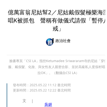
億萬富翁尼姑幫2／尼姑戴假髮極樂海
唱K被抓包 聲稱有做儀式請假「暫停
戒」
政治社會
臉書專頁「CSI LA」指控Ketumadee Sriwararam寺的尼姑「穿
服、戴假髮、化妝、與女性友人親密合影、並於高級私人度假村唱
拉OK」。（翻攝自CSI LA）
發布時間：
2025.05.22 11:12
臺北時間
更新時間：
2025.05.22 12:22
臺北時間
文
吳妍