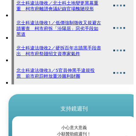
北士科違法徵收／北士科土地變更黑幕重
重 柯市府離譜會議紀錄官場醜陋現形
北士科違法徵收1／低價強制徵收又規避古
蹟審查 柯市府拆「汾陽居」惡劣手段如
黑道
北士科違法徵收2／硬拆百年古蹟黑手段盡
出 柯市府祭賤招文資專家氣炸
北士科違法徵收3／5官員伸黑手違規投
票 前市府罰輕放重涉圖利財團
支持鏡週刊
小心意大意義
小額贊助鏡週刊！