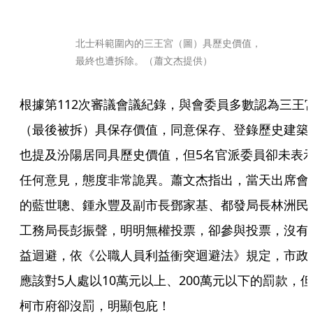
北士科範圍內的三王宮（圖）具歷史價值，
最終也遭拆除。（蕭文杰提供）
根據第112次審議會議紀錄，與會委員多數認為三王
（最後被拆）具保存價值，同意保存、登錄歷史建築
也提及汾陽居同具歷史價值，但5名官派委員卻未表
任何意見，態度非常詭異。蕭文杰指出，當天出席會
的藍世聰、鍾永豐及副市長鄧家基、都發局長林洲民
工務局長彭振聲，明明無權投票，卻參與投票，沒有
益迴避，依《公職人員利益衝突迴避法》規定，市政
應該對5人處以10萬元以上、200萬元以下的罰款，但
柯市府卻沒罰，明顯包庇！