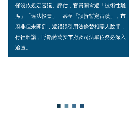
僅沒依規定審議、評估，官員開會還「技術性離
席」「違法投票」，甚至「誤拆暫定古蹟」，市
府非但未開罰，還錯誤引用法條替相關人脫罪，
行徑離譜，呼籲蔣萬安市府及司法單位務必深入
追查。