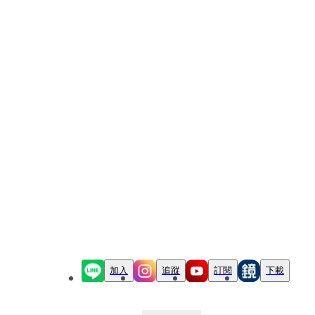
加入
追蹤
訂閱
下載