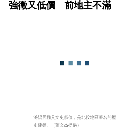
強徵又低價　前地主不滿
汾陽居極具文史價值，是北投地區著名的歷
史建築。（蕭文杰提供）