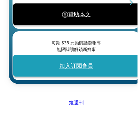
贊助本文
每期 $
35
元動態話題報導
無限閱讀解鎖新鮮事
加入訂閱會員
鏡週刊