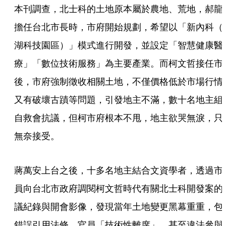
本刊調查，北士科的土地原本屬於農地、荒地，郝龍
擔任台北市長時，市府開始規劃，希望以「新內科（
湖科技園區）」模式進行開發，並設定「智慧健康醫
療」「數位技術服務」為主要產業。而柯文哲接任市
後，市府強制徵收相關土地，不僅價格低於市場行情
又有破壞古蹟等問題，引發地主不滿，數十名地主組
自救會抗議，但柯市府根本不甩，地主欲哭無淚，只
無奈接受。
蔣萬安上台之後，十多名地主結合文資學者，透過市
員向台北市政府調閱柯文哲時代有關北士科開發案的
議紀錄與開會影像，發現當年土地變更黑幕重重，包
錯誤引用法條、官員「技術性離席」，甚至違法參與