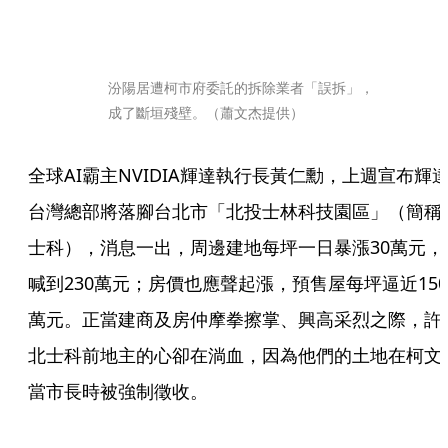
汾陽居遭柯市府委託的拆除業者「誤拆」，
成了斷垣殘壁。（蕭文杰提供）
全球AI霸主NVIDIA輝達執行長黃仁勳，上週宣布輝
台灣總部將落腳台北市「北投士林科技園區」（簡稱
士科），消息一出，周邊建地每坪一日暴漲30萬元，
喊到230萬元；房價也應聲起漲，預售屋每坪逼近150
萬元。正當建商及房仲摩拳擦掌、興高采烈之際，許
北士科前地主的心卻在淌血，因為他們的土地在柯文
當市長時被強制徵收。