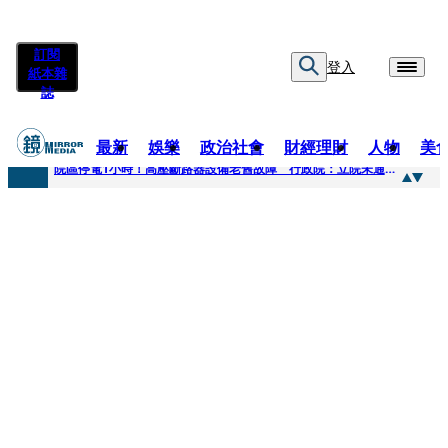
訂閱
登入
紙本雜
誌
最新
娛樂
政治社會
財經理財
人物
美
快訊
院區停電1小時！高壓斷路器設備老舊故障 行政院：立院未通過預算
快訊
慈濟採購疫苗被騙10億為何不提告？ 高嘉瑜籲完整揭露真相
快訊
姜厚仁小24歲女友「臺大超狂學歷」遭疑 3碩1博論文全無資料