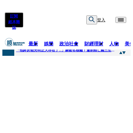
訂閱
登入
紙本雜
誌
最新
娛樂
政治社會
財經理財
人物
美
快訊
「他終於能光明正大存在了...」撕匿名標籤！遭割頸亡國三生「楊承勳」真名解禁 乾妹法庭抗辯引眾怒
快訊
12歲女兒天天幫化妝 孫儷有個專屬化妝師還讚媽媽底子好
快訊
相機忘在澎湖民宿被誤當垃圾丟！百萬YTR衝掩埋場直播「開挖50噸垃圾山」 怕私人片外流...