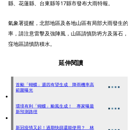
縣、花蓮縣、台東縣等17縣市發布大雨特報。
氣象署提醒，北部地區及各地山區有局部大雨發生的
率，請注意雷擊及強陣風，山區請慎防坍方及落石，
窪地區請慎防積水。
延伸閱讀
首颱「蝴蝶」週四有望生成 降雨機率高
範圍曝光
環境有利「蝴蝶」颱風生成！ 專家曝最
新預測路徑
新冠疫情又起！過期快篩還能使用？ 林