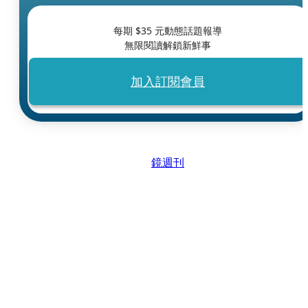
每期 $
35
元動態話題報導
無限閱讀解鎖新鮮事
加入訂閱會員
鏡週刊