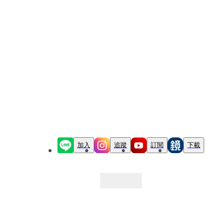
加入
追蹤
訂閱
下載
最新文章