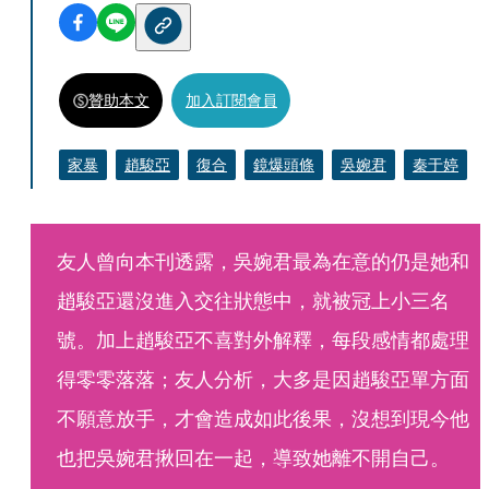
贊助本文
加入訂閱會員
家暴
趙駿亞
復合
鏡爆頭條
吳婉君
秦于婷
友人曾向本刊透露，吳婉君最為在意的仍是她和
趙駿亞還沒進入交往狀態中，就被冠上小三名
號。加上趙駿亞不喜對外解釋，每段感情都處理
得零零落落；友人分析，大多是因趙駿亞單方面
不願意放手，才會造成如此後果，沒想到現今他
也把吳婉君揪回在一起，導致她離不開自己。