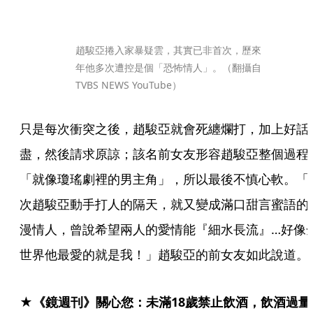
趙駿亞捲入家暴疑雲，其實已非首次，歷來
年他多次遭控是個「恐怖情人」。（翻攝自
TVBS NEWS YouTube）
只是每次衝突之後，趙駿亞就會死纏爛打，加上好話
盡，然後請求原諒；該名前女友形容趙駿亞整個過程
「就像瓊瑤劇裡的男主角」，所以最後不慎心軟。「
次趙駿亞動手打人的隔天，就又變成滿口甜言蜜語的
漫情人，曾說希望兩人的愛情能『細水長流』…好像
世界他最愛的就是我！」趙駿亞的前女友如此說道。
★《鏡週刊》關心您：未滿18歲禁止飲酒，飲酒過量