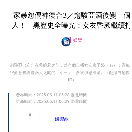
家暴怨偶神復合3／趙駿亞酒後變一個
人！ 黑歷史全曝光：女友昏厥繼續打
娛樂
趙駿亞（左）在吳婉君之前，曾有個主播女友秦于婷（右）；吳婉
很介意被說是兩人之間的「小三」，多次憤怒澄清。（翻攝自趙駿
IG）
發布時間：
2025.06.11 06:28
臺北時間
更新時間：
2025.06.11 06:29
臺北時間
文
娛樂組