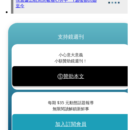
倪震爆出軌周慧敏狠心分手 1週後卻閃婚
至今
支持鏡週刊
小心意大意義
小額贊助鏡週刊！
贊助本文
每期 $
35
元動態話題報導
無限閱讀解鎖新鮮事
加入訂閱會員