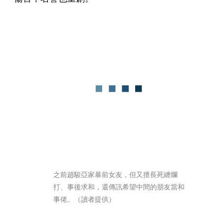
之前趙駿亞家暴前女友，但又擅長死纏爛
打、事後求和，還傳訊希望中間的朋友當和
事佬。（讀者提供）