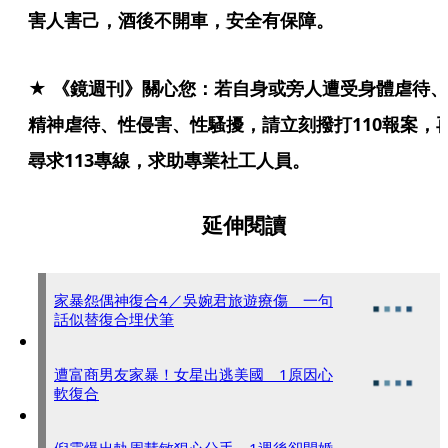
害人害己，酒後不開車，安全有保障。
★ 《鏡週刊》關心您：若自身或旁人遭受身體虐待、
精神虐待、性侵害、性騷擾，請立刻撥打110報案，
尋求113專線，求助專業社工人員。
延伸閱讀
家暴怨偶神復合4／吳婉君旅遊療傷 一句
話似替復合埋伏筆
遭富商男友家暴！女星出逃美國 1原因心
軟復合