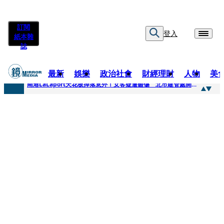
訂閱
登入
紙本雜
誌
最新
娛樂
政治社會
財經理財
人物
美
快訊
南港LaLaport天花板掉落意外！女客疑遭砸傷 北市建管處開罰30萬
快訊
川普又出招！多晶矽產品課15%關稅12月生效 經濟部回應了
快訊
美伊衝突要注意！ 台塑四寶7月營收齊揚股價抗跌