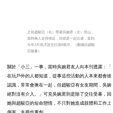
之前趙駿亞（右）帶著吳婉君（左）登山，
當時兩人走得很近，但就是一起出遊，直到
今年3月底才說交往過8個月。（翻攝自趙駿
亞臉書）
關於「小三」一事，當時吳婉君友人向本刊透露：「
在玩戶外的人都知道，從事這些活動的人本來都會彼
認識，常常會揪在一起，但趙駿亞有女友期間，吳婉
絕對沒有介入。」可見吳婉君則是除了交往受暴，回
她與趙駿亞的短命戀情，不只對她造成肢體和工作上
傷害，名譽也重創。