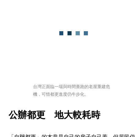
台灣正面臨一場與時間賽跑的老屋重建危
機，可惜都更進度仍牛步化。
公辦都更　地大較耗時
「自辦都更」的本意是自己的房子自己蓋，但居民仍