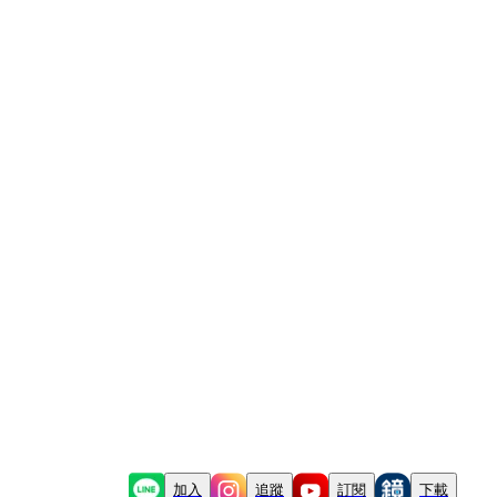
加入
追蹤
訂閱
下載