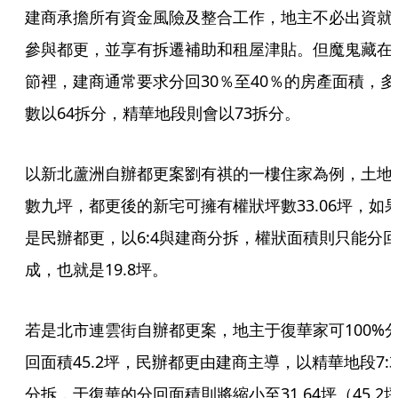
建商承擔所有資金風險及整合工作，地主不必出資就
參與都更，並享有拆遷補助和租屋津貼。但魔鬼藏在
節裡，建商通常要求分回30％至40％的房產面積，多
數以64拆分，精華地段則會以73拆分。
以新北蘆洲自辦都更案劉有祺的一樓住家為例，土地
數九坪，都更後的新宅可擁有權狀坪數33.06坪，如
是民辦都更，以6:4與建商分拆，權狀面積則只能分回
成，也就是19.8坪。
若是北市連雲街自辦都更案，地主于復華家可100%
回面積45.2坪，民辦都更由建商主導，以精華地段7:3
分拆，于復華的分回面積則將縮小至31.64坪（45.2