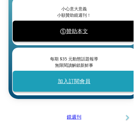
小心意大意義
小額贊助鏡週刊！
贊助本文
每期 $
35
元動態話題報導
無限閱讀解鎖新鮮事
加入訂閱會員
鏡週刊