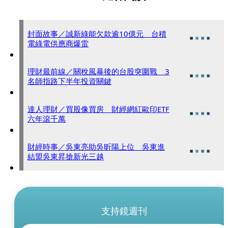
封面故事／誠新綠能欠款逾10億元 台積
電綠電供應商爆雷
理財最前線／關稅風暴後的台股突圍戰 3
名師指路下半年投資關鍵
達人理財／買股像買房 財經網紅歐印ETF
六年滾千萬
財經時事／吳東亮助吳昕陽上位 吳東進
結盟吳東昇搶新光三越
支持鏡週刊