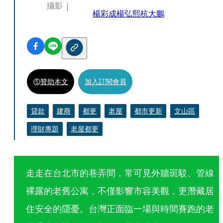
攝影
楊彩成
楊弘熙
杭大鵬
贊助本文
加入訂閱會員
貸款
建商
都更
老屋
都市更新
文山區
理財專題
老屋都更
走走在台北市的巷弄間，常可見外牆斑駁、管線
裸露的老舊公寓，不僅影響市容美觀，更潛藏居
住安全的隱憂。台灣正面臨一場與時間賽跑的老