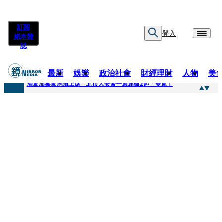
訂閱
登入
紙本雜
誌
最新
娛樂
政治社會
財經理財
人物
美
快訊
酒駕加毒駕危險上路 北市大安警一週連破2起「雙駕」
快訊
Ozone黃文廷、FEniX夏浦洋組「神隊友」 邱以太、林亭莉熱血狂奔殺青淚崩
快訊
AKIRA台北唱到一半突收兒子告白「爸爸I LOVE YOU」 驚喜林志玲同步曝光父親節「披薩蛋糕」