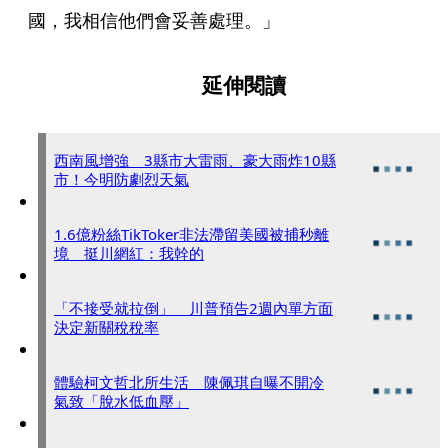
國，我相信他們會妥善處理。」
延伸閱讀
西南風增強 3縣市大雷雨、豪大雨炸10縣
市！今明防劇烈天氣
1.6億粉絲TikToker非法滯留美國被捕秒離
境 挺川網紅：我幹的
「不接受就拉倒」 川普預告2週內單方面
決定新關稅稅率
體驗柯文哲北所生活 陳佩琪自曝不開冷
氣致「脫水低血壓」