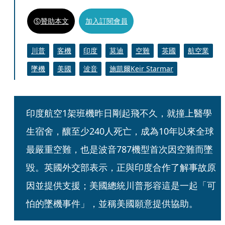
贊助本文
加入訂閱會員
川普
客機
印度
莫迪
空難
英國
航空業
墜機
美國
波音
施凱爾Keir Starmar
印度航空1架班機昨日剛起飛不久，就撞上醫學
生宿舍，釀至少240人死亡，成為10年以來全球
最嚴重空難，也是波音787機型首次因空難而墜
毀。英國外交部表示，正與印度合作了解事故原
因並提供支援；美國總統川普形容這是一起「可
怕的墜機事件」，並稱美國願意提供協助。