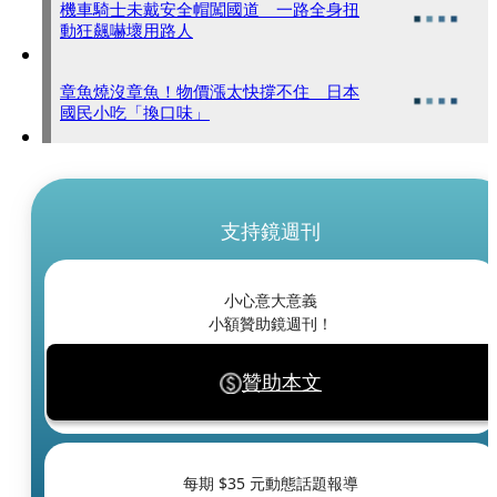
機車騎士未戴安全帽闖國道 一路全身扭
動狂飆嚇壞用路人
章魚燒沒章魚！物價漲太快撐不住 日本
國民小吃「換口味」
支持鏡週刊
小心意大意義
小額贊助鏡週刊！
贊助本文
每期 $
35
元動態話題報導