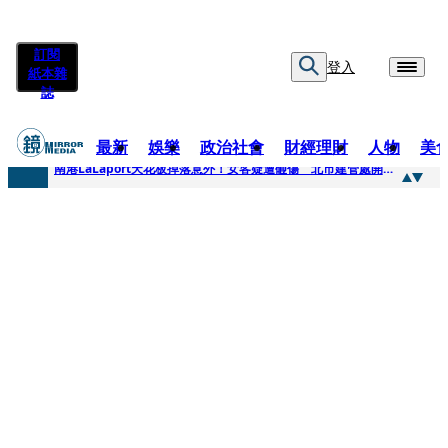
訂閱
登入
紙本雜
誌
最新
娛樂
政治社會
財經理財
人物
美
快訊
南港LaLaport天花板掉落意外！女客疑遭砸傷 北市建管處開罰30萬
快訊
川普又出招！多晶矽產品課15%關稅12月生效 經濟部回應了
快訊
美伊衝突要注意！ 台塑四寶7月營收齊揚股價抗跌