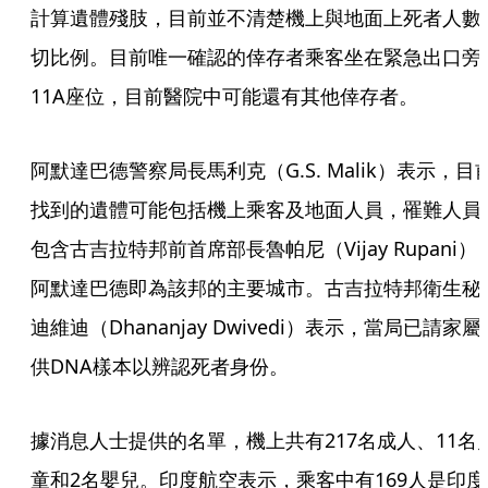
計算遺體殘肢，目前並不清楚機上與地面上死者人數
切比例。目前唯一確認的倖存者乘客坐在緊急出口旁
11A座位，目前醫院中可能還有其他倖存者。
阿默達巴德警察局長馬利克（G.S. Malik）表示，目
找到的遺體可能包括機上乘客及地面人員，罹難人員
包含古吉拉特邦前首席部長魯帕尼（Vijay Rupani）
阿默達巴德即為該邦的主要城市。古吉拉特邦衛生秘
迪維迪（Dhananjay Dwivedi）表示，當局已請家屬
供DNA樣本以辨認死者身份。
據消息人士提供的名單，機上共有217名成人、11名
童和2名嬰兒。印度航空表示，乘客中有169人是印度