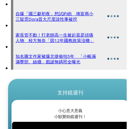
自爆「國三獻初夜」想試約砲 捲富商小
三疑雲Dora昔大尺度談性事被挖
家長管不動！打老師高一生被起底是頭痛
人物 校方無奈「因12年國教政策沒轍」
知名圖文作家被爆北捷偷拍5年 「小帳滿
滿臀部、絲襪」戲謔無碼照全曝光
支持鏡週刊
小心意大意義
小額贊助鏡週刊！