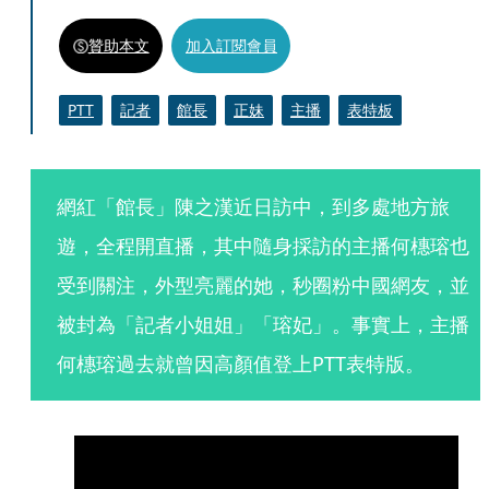
贊助本文
加入訂閱會員
PTT
記者
館長
正妹
主播
表特板
網紅「館長」陳之漢近日訪中，到多處地方旅
遊，全程開直播，其中隨身採訪的主播何橞瑢也
受到關注，外型亮麗的她，秒圈粉中國網友，並
被封為「記者小姐姐」「瑢妃」。事實上，主播
何橞瑢過去就曾因高顏值登上PTT表特版。