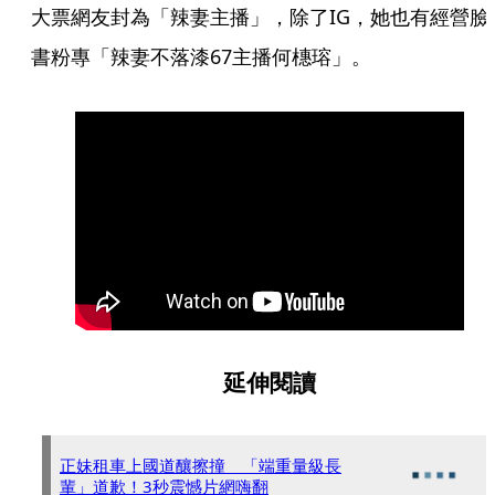
大票網友封為「辣妻主播」，除了IG，她也有經營臉
書粉專「辣妻不落漆67主播何橞瑢」。
延伸閱讀
正妹租車上國道釀擦撞 「端重量級長
輩」道歉！3秒震憾片網嗨翻