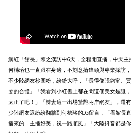
網紅「館長」陳之漢訪中6天，全程開直播，中天主
何橞瑢也一直跟在身邊，不刻意搶鋒頭與專業採訪，
不少陸網友秒圈粉，紛紛大呼，「長得像張鈞甯、賈
雯的合體」「我看到小紅書上都在問這個美女是誰，
太正了吧！」「辣妻這一出場驚艷兩岸網友」，還有
少陸網友還紛紛翻牆到何橞瑢的IG留言，「看館長直
播來的，主播好美，祝一路順風」「大陸抖音都是你