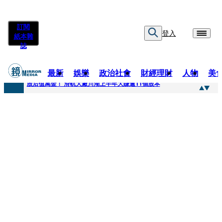
訂閱
登入
紙本雜
誌
最新
娛樂
政治社會
財經理財
人物
美
快訊
股后值萬金！ 滑軌大廠川湖上半年大賺逾11個股本
快訊
詐騙慈濟10億元佣金案 中院裁定女律師4人羈押禁見1人交保
快訊
國民黨控台糖董事「綠友友」點名陳其邁 高市府駁斥：毫無事實依據