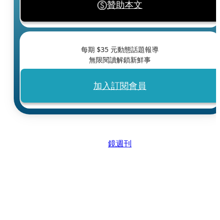
贊助本文
每期 $
35
元動態話題報導
無限閱讀解鎖新鮮事
加入訂閱會員
鏡週刊