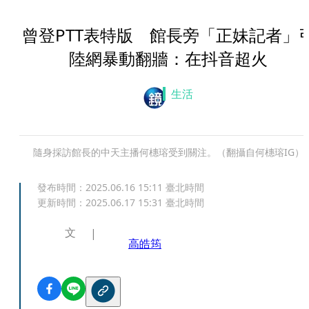
曾登PTT表特版 館長旁「正妹記者」
陸網暴動翻牆：在抖音超火
生活
隨身採訪館長的中天主播何橞瑢受到關注。（翻攝自何橞瑢IG）
發布時間：
2025.06.16 15:11
臺北時間
更新時間：
2025.06.17 15:31
臺北時間
文
高皓筠