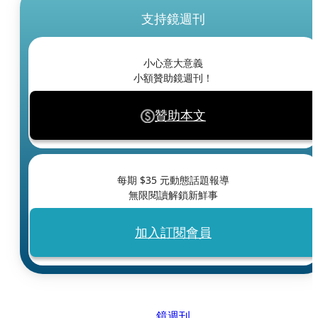
支持鏡週刊
小心意大意義
小額贊助鏡週刊！
贊助本文
每期 $
35
元動態話題報導
無限閱讀解鎖新鮮事
加入訂閱會員
鏡週刊