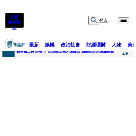
訂閱
登入
紙本雜
誌
最新
娛樂
政治社會
財經理財
人物
美
快訊
賴密會工商領袖1／官邸聽工商大佬建言 賴總統對談重點揭秘
快訊
台中女師遭特教生刺傷右眼恐失明 工會籲檢討校安破口：老師不是肉身盾牌
快訊
姜厚任女友用舊姓嫁過人 交往「農業處前夫」3個月就閃婚