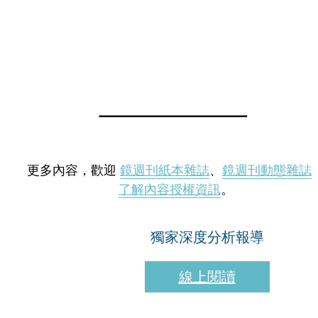
更多內容，歡迎
鏡週刊紙本雜誌
、
鏡週刊動態雜誌
了解內容授權資訊
。
獨家深度分析報導
線上閱讀