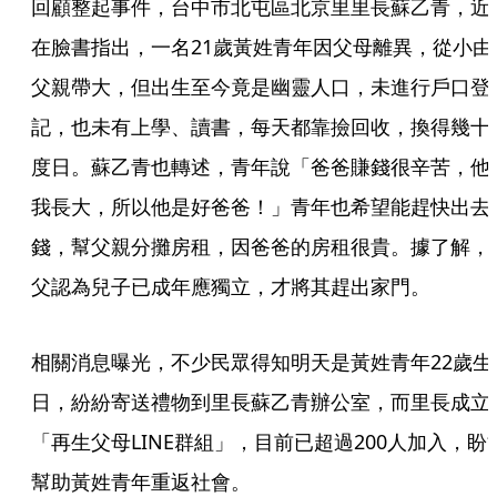
回顧整起事件，台中市北屯區北京里里長蘇乙青，近
在臉書指出，一名21歲黃姓青年因父母離異，從小由
父親帶大，但出生至今竟是幽靈人口，未進行戶口登
記，也未有上學、讀書，每天都靠撿回收，換得幾十
度日。蘇乙青也轉述，青年說「爸爸賺錢很辛苦，他
我長大，所以他是好爸爸！」青年也希望能趕快出去
錢，幫父親分攤房租，因爸爸的房租很貴。據了解，
父認為兒子已成年應獨立，才將其趕出家門。
相關消息曝光，不少民眾得知明天是黃姓青年22歲生
日，紛紛寄送禮物到里長蘇乙青辦公室，而里長成立
「再生父母LINE群組」，目前已超過200人加入，盼
幫助黃姓青年重返社會。