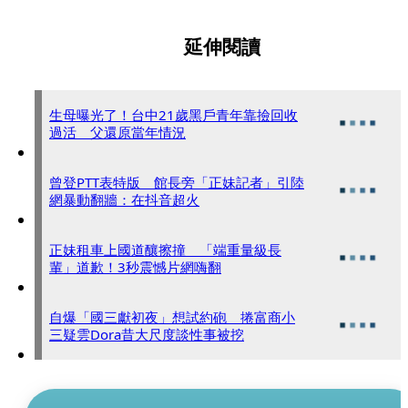
延伸閱讀
生母曝光了！台中21歲黑戶青年靠撿回收
過活 父還原當年情況
曾登PTT表特版 館長旁「正妹記者」引陸
網暴動翻牆：在抖音超火
正妹租車上國道釀擦撞 「端重量級長
輩」道歉！3秒震憾片網嗨翻
自爆「國三獻初夜」想試約砲 捲富商小
三疑雲Dora昔大尺度談性事被挖