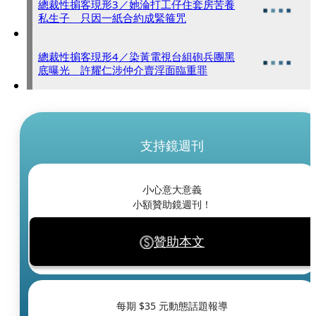
總裁性掮客現形3／她淪打工仔住套房苦養
私生子 只因一紙合約成緊箍咒
總裁性掮客現形4／染黃電視台組砲兵團黑
底曝光 許耀仁涉仲介賣淫面臨重罪
支持鏡週刊
小心意大意義
小額贊助鏡週刊！
贊助本文
每期 $
35
元動態話題報導