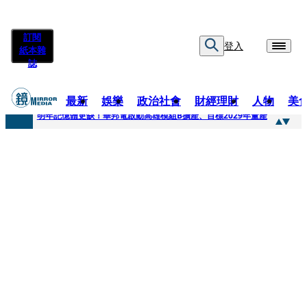
訂閱
登入
紙本雜
誌
最新
娛樂
政治社會
財經理財
人物
美
快訊
明年記憶體更缺！華邦電啟動高雄模組B擴產、目標2029年量產
快訊
5566小刀爆離婚台玻千金！14年豪門婚碎原因曝 岳母徐莉玲風暴意外揭家族祕辛
快訊
白海豚颱風攪局 客家親子劇《燈怪》新北場改期演出