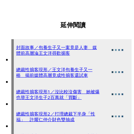
延伸閱讀
封面故事／包養生子又一案竟是人妻 媒
體前高層淪王文洋尋歡掮客
總裁性掮客現形／王文洋包養生子又一
樁 揭前媒體高層竟成性掮客還試車
總裁性掮客現形1／沒比較沒傷害 她被爆
也替王文洋生子2百萬就「買斷」
總裁性掮客現形2／打理總裁下半身「性
福」 許耀仁仲介財色雙抽成