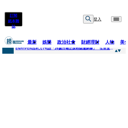
訂閱
登入
紙本雜
誌
最新
娛樂
政治社會
財經理財
人物
美
快訊
ENHYPEN西村力1句話「26歲日籍正妹粉絲遭網暴」 生前直播震撼畫面全網瘋傳！警方證實死訊
快訊
捨量保價奏效！華邦電DRAM價翻倍 五成產能已綁長約
快訊
台糖遭羅織入罪 黃智賢批掩護中聯政客、政黨「台灣之恥」