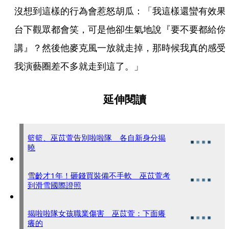
沒想到這樣的行為會惹怒胡瓜：「我這樣還蠻有效果
台下觀眾都會笑，可是他卻生氣地說『要不要都給你
講』？然後他麥克風一放就走掉，那時候我真的感受
我演藝圈差不多就走到這了。」
延伸閱讀
籃籃、巫苡萱告別啦啦隊 各自新身分揭
曉
雪齡才1年！砸錢買裝備不手軟 巫苡萱考
到滑雪國際證照
揭啦啦隊女孩職業傷害 巫苡萱：下面癢
癢的