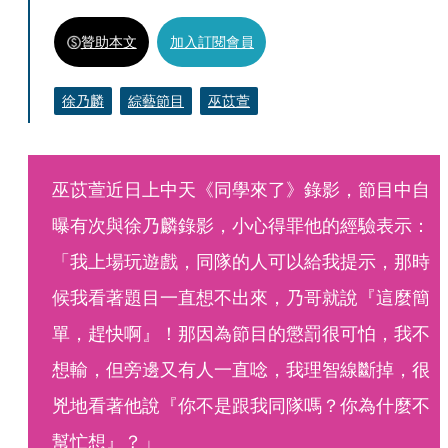
贊助本文
加入訂閱會員
徐乃麟
綜藝節目
巫苡萱
巫苡萱近日上中天《同學來了》錄影，節目中自
曝有次與徐乃麟錄影，小心得罪他的經驗表示：
「我上場玩遊戲，同隊的人可以給我提示，那時
候我看著題目一直想不出來，乃哥就說『這麼簡
單，趕快啊』！那因為節目的懲罰很可怕，我不
想輸，但旁邊又有人一直唸，我理智線斷掉，很
兇地看著他說『你不是跟我同隊嗎？你為什麼不
幫忙想』？」