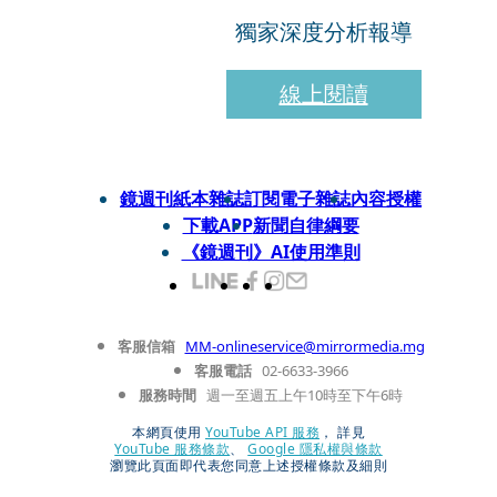
獨家深度分析報導
線上閱讀
鏡週刊紙本雜誌
訂閱電子雜誌
內容授權
下載APP
新聞自律綱要
《鏡週刊》AI使用準則
客服信箱
MM-onlineservice@mirrormedia.mg
客服電話
02-6633-3966
服務時間
週一至週五上午10時至下午6時
本網頁使用
YouTube API 服務
， 詳見
YouTube 服務條款
、
Google 隱私權與條款
瀏覽此頁面即代表您同意上述授權條款及細則