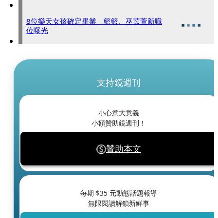
8位樂天女孩確定畢業 籃籃、巫苡萱新職
位曝光
支持鏡週刊
小心意大意義
小額贊助鏡週刊！
贊助本文
每期 $
35
元動態話題報導
無限閱讀解鎖新鮮事