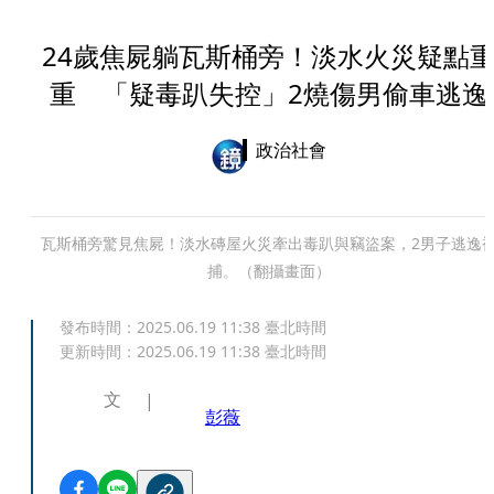
24歲焦屍躺瓦斯桶旁！淡水火災疑點
重 「疑毒趴失控」2燒傷男偷車逃逸
政治社會
瓦斯桶旁驚見焦屍！淡水磚屋火災牽出毒趴與竊盜案，2男子逃逸
捕。（翻攝畫面）
發布時間：
2025.06.19 11:38
臺北時間
更新時間：
2025.06.19 11:38
臺北時間
文
彭薇