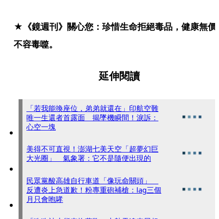
★《鏡週刊》關心您：珍惜生命拒絕毒品，健康無價
不容毒噬。
延伸閱讀
「若我能換座位，弟弟就還在」印航空難
唯一生還者首露面 揭墜機瞬間！淚訴：
心空一塊
美得不可直視！澎湖七美天空「超夢幻巨
大光圈」 氣象署：它不是隨便出現的
民眾黨酸高雄自行車道「像玩命關頭」
反遭炎上急道歉！粉專重砲補槍：lag三個
月只會咆哮