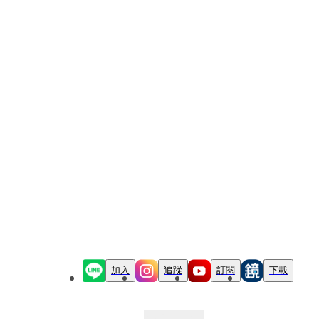
加入
追蹤
訂閱
下載