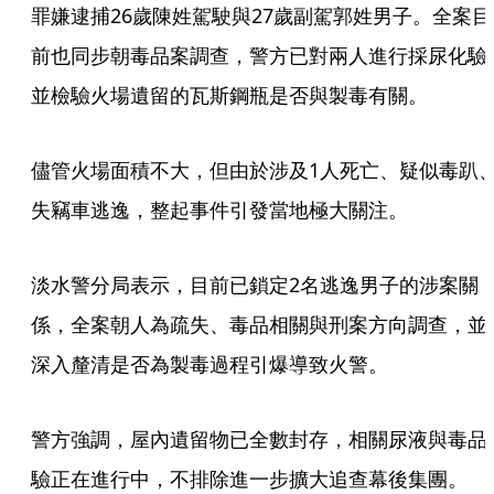
罪嫌逮捕26歲陳姓駕駛與27歲副駕郭姓男子。全案目
前也同步朝毒品案調查，警方已對兩人進行採尿化驗
並檢驗火場遺留的瓦斯鋼瓶是否與製毒有關。
儘管火場面積不大，但由於涉及1人死亡、疑似毒趴
失竊車逃逸，整起事件引發當地極大關注。
淡水警分局表示，目前已鎖定2名逃逸男子的涉案關
係，全案朝人為疏失、毒品相關與刑案方向調查，並
深入釐清是否為製毒過程引爆導致火警。
警方強調，屋內遺留物已全數封存，相關尿液與毒品
驗正在進行中，不排除進一步擴大追查幕後集團。