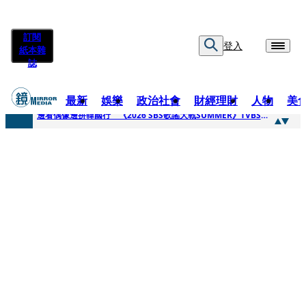
訂閱
登入
紙本雜
誌
最新
娛樂
政治社會
財經理財
人物
美
快訊
邊看偶像邊拚韓國行 《2026 SBS歌謠大戰SUMMER》TVBS直播祭追星福利
快訊
代誌大條火急跳船？ 宏碁派任李文詳接掌兆基屋管2天就喊撤出！
快訊
一句「請回去坐好」 特教生持斷掃把戳女代課老師眼睛大失血近失明