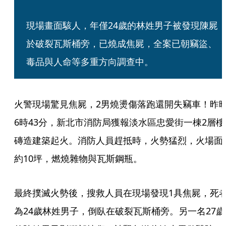
現場畫面駭人，年僅24歲的林姓男子被發現陳屍
於破裂瓦斯桶旁，已燒成焦屍，全案已朝竊盜、
毒品與人命等多重方向調查中。
火警現場驚見焦屍，2男燒燙傷落跑還開失竊車！昨
6時43分，新北市消防局獲報淡水區忠愛街一棟2層樓
磚造建築起火。消防人員趕抵時，火勢猛烈，火場面
約10坪，燃燒雜物與瓦斯鋼瓶。
最終撲滅火勢後，搜救人員在現場發現1具焦屍，死
為24歲林姓男子，倒臥在破裂瓦斯桶旁。另一名27歲