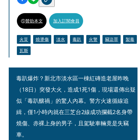
贊助本文
加入訂閱會員
火災
燒燙傷
淡水
毒趴
火警
竊盜罪
製毒
瓦斯
毒趴爆炸？新北市淡水區一棟紅磚造老屋昨晚
（18日）突發大火，造成1死1傷，現場還傳出疑
似「毒趴釀禍」的驚人內幕。警方火速循線追
緝，僅1小時內就在三芝台2線成功攔截2名身帶
燒傷、赤裸上身的男子，且駕駛車輛竟是失竊
車。