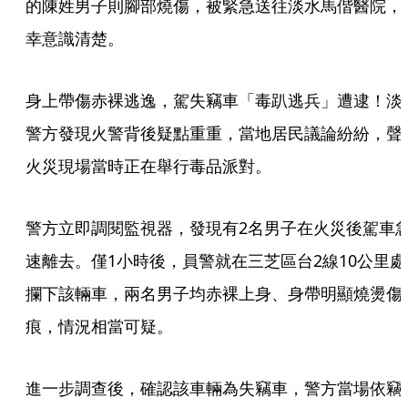
的陳姓男子則腳部燒傷，被緊急送往淡水馬偕醫院，
幸意識清楚。
身上帶傷赤裸逃逸，駕失竊車「毒趴逃兵」遭逮！淡
警方發現火警背後疑點重重，當地居民議論紛紛，聲
火災現場當時正在舉行毒品派對。
警方立即調閱監視器，發現有2名男子在火災後駕車
速離去。僅1小時後，員警就在三芝區台2線10公里處
攔下該輛車，兩名男子均赤裸上身、身帶明顯燒燙傷
痕，情況相當可疑。
進一步調查後，確認該車輛為失竊車，警方當場依竊