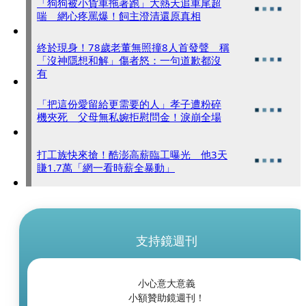
「狗狗被小貨車拖著跑」大熱天追車尾超
喘 網心疼罵爆！飼主澄清還原真相
終於現身！78歲老董無照撞8人首發聲 稱
「沒神隱想和解」傷者怒：一句道歉都沒
有
「把這份愛留給更需要的人」孝子遭粉碎
機夾死 父母無私婉拒慰問金！淚崩全場
打工族快來搶！酷澎高薪臨工曝光 他3天
賺1.7萬「網一看時薪全暴動」
支持鏡週刊
小心意大意義
小額贊助鏡週刊！