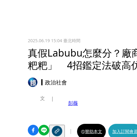
2025.06.19 15:04
臺北時間
真假Labubu怎麼分？
粑粑」 4招鑑定法破高
政治社會
文
彭薇
贊助本文
加入訂閱會