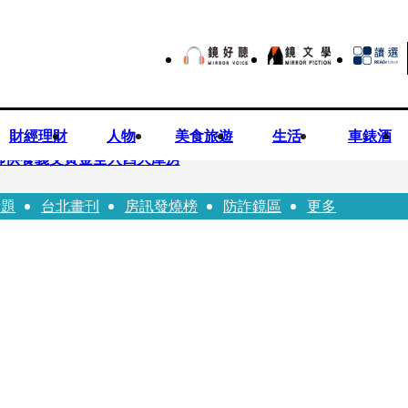
財經理財
人物
美食旅遊
生活
車錶酒
師供養義父黃金全入四大庫房
話題
台北畫刊
房訊發燒榜
防詐鏡區
更多
視預算」 盼在野三思：改凍結處理受質疑項目
先鬼》回桃影娘家 《長安的荔枝》桃影加映一票難求