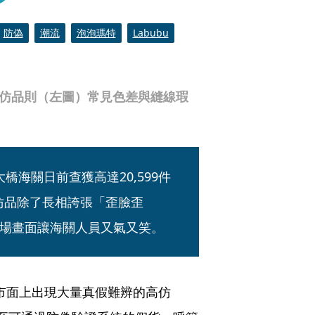
防偽
潮流
泡泡瑪特
Labubu
；仿品則（左圖）常見色差與縫線瑕
橋海關日前查獲高達20,599件
些仿品除了長相誇張「歪臉歪
場畫面讓海關人員又氣又笑。
，市面上出現大量真假難辨的高仿