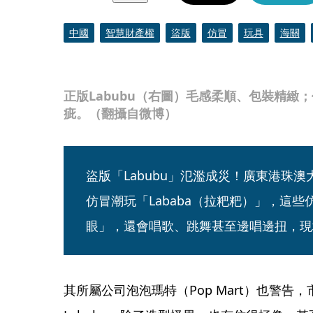
中國
智慧財產權
盜版
仿冒
玩具
海關
正版Labubu（右圖）毛感柔順、包裝精緻
疵。（翻攝自微博）
盜版「Labubu」氾濫成災！廣東港珠澳大
仿冒潮玩「Lababa（拉粑粑）」，這
眼」，還會唱歌、跳舞甚至邊唱邊扭，現
其所屬公司泡泡瑪特（Pop Mart）也警告