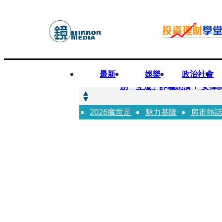
最新
娛樂
政治社會
快訊
創「互道」詐騙慈濟！ 女律
2026瘋世足
快訊
魅力基隆
房市熱
前時力黨魁表態「反對刪公
快訊
六強片齊聚桃影 小薰《祖