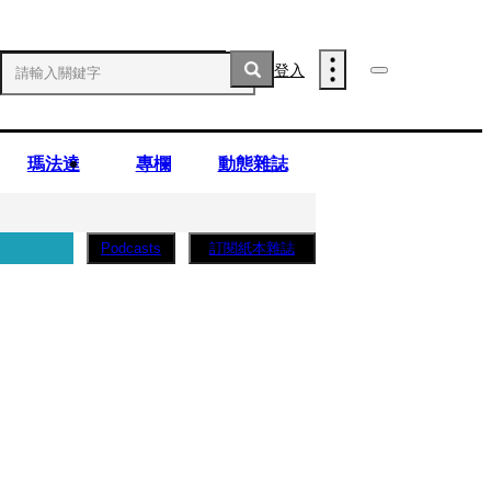
登入
瑪法達
專欄
動態雜誌
訂閱紙本雜誌
Podcasts