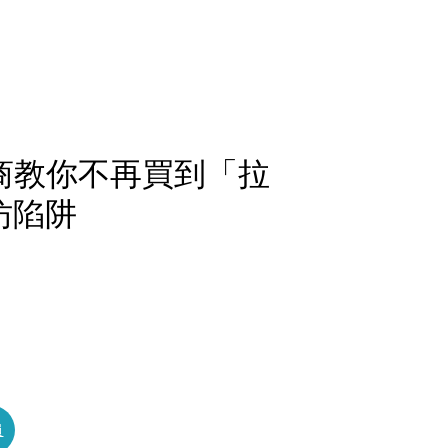
廠商教你不再買到「拉
仿陷阱
員