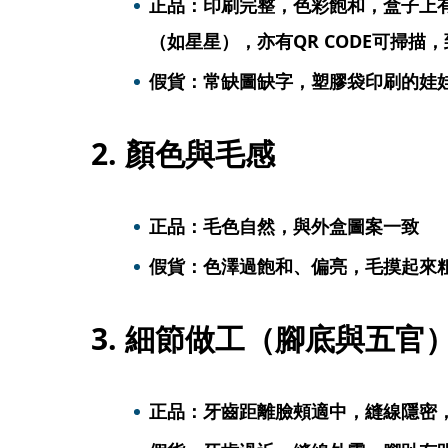
正品：印刷完整，色彩飽和，盒子上有「T
（如星星），亦有QR CODE可掃描
假貨：常缺圖缺字，塑膠袋印刷的娃
2. 顏色與毛感
正品：毛色自然，與外盒圖案一致
假貨：色澤過飽和、偏亮，毛摸起來
3. 細節做工（腳底與五官
正品：牙齒距離臉頰適中，縫線隱密