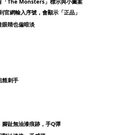
he Monsters」標示與小圖案
，到官網輸入序號，會顯示「正品」
娃眼睛也偏暗淡
粗糙刺手
）
，腳趾無油漆痕跡，手Q彈