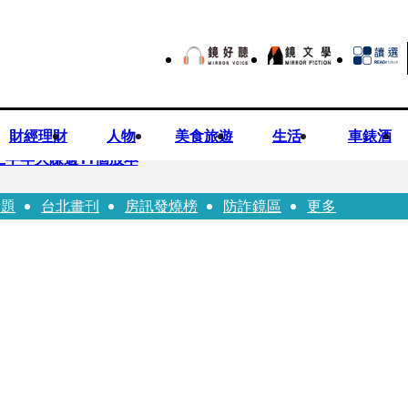
財經理財
人物
美食旅遊
生活
車錶酒
上半年大賺逾11個股本
話題
台北畫刊
房訊發燒榜
防詐鏡區
更多
院裁定女律師4人羈押禁見1人交保
」點名陳其邁 高市府駁斥：毫無事實依據