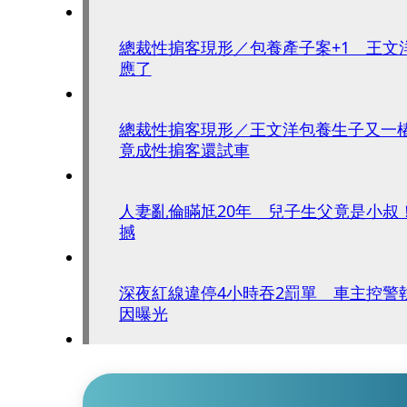
總裁性掮客現形／包養產子案+1 王文
應了
總裁性掮客現形／王文洋包養生子又一
竟成性掮客還試車
人妻亂倫瞞尪20年 兒子生父竟是小叔
撼
深夜紅線違停4小時吞2罰單 車主控警
因曝光