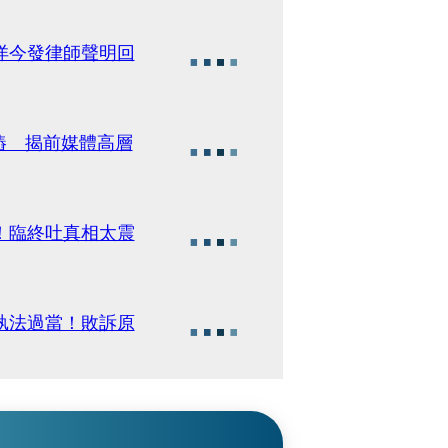
洋今發律師聲明回
樁 揭前媒體高層
！臨終吐真相太震
執法過當！敗訴原