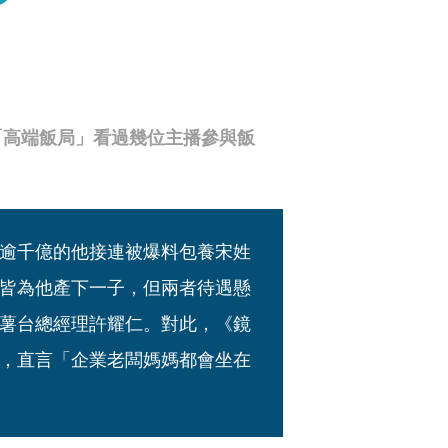
「高端飯局」看過幾位主播參與飯
逾千億的他接連被爆料包養宋姓
皆為他產下一子，但兩者待遇懸
薯台總經理許耀仁。對此，《鏡
，直言「企業老闆媽媽都會坐在