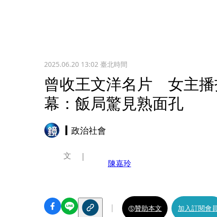
2025.06.20 13:02
臺北時間
曾收王文洋名片 女主播
幕：飯局驚見熟面孔
政治社會
文
陳嘉玲
贊助本文
加入訂閱會