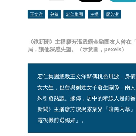
王文洋
包養
宏仁集團
主播
廖芳潔
《鏡新聞》主播廖芳潔透露金融圈友人曾在
局，讓他深感失望。（示意圖，pexels）
宏仁集團總裁王文洋驚傳桃色風波，身價
女大生，也曾與劉姓女子發生關係，兩人
殊引發熱議。據傳，居中的牽線人是前番
新聞》主播廖芳潔揭露業界「暗黑內幕」
電視機前選媳婦」。