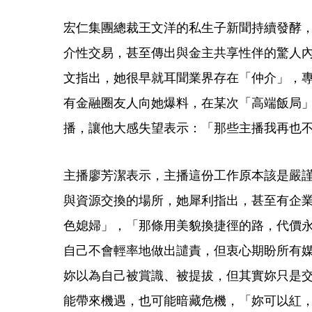
宏仁集團總裁王文洋的私生子新聞持續發酵
介性交易，甚至傳出與金主共享性伴的驚人
文指出，她很早就耳聞業界存在「仲介」，
有金融圈友人向她爆料，在某次「高端飯局
播，讓他大感失望表示：「那些主播我再也
主播廖芳潔表示，主播這份工作原本該是嚴
與資源交換的場所，她犀利指出，甚至有企
色媳婦」，「那條用美貌換捷徑的路，代價
自己不會輕率地做出譴責，但衷心期盼所有
妳以為自己被賞識、被提拔，但其實妳只是
能帶來機遇，也可能暗藏危機，「妳可以紅