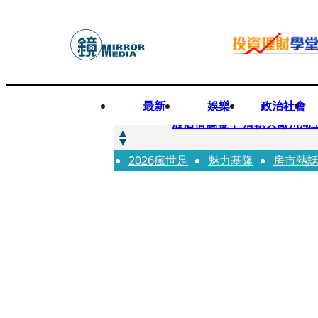
最新
娛樂
政治社會
快訊
股后值萬金！ 滑軌大廠川湖
2026瘋世足
快訊
魅力基隆
房市熱
詐騙慈濟10億元佣金案 中
快訊
國民黨控台糖董事「綠友友