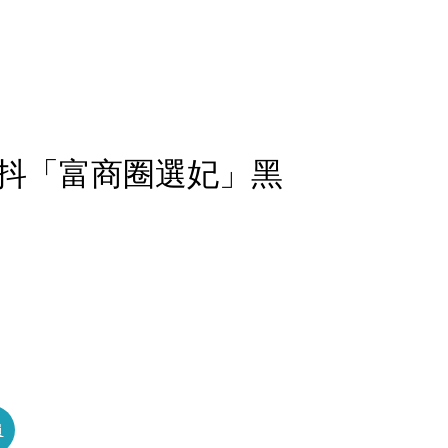
抖「富商圈選妃」黑
員