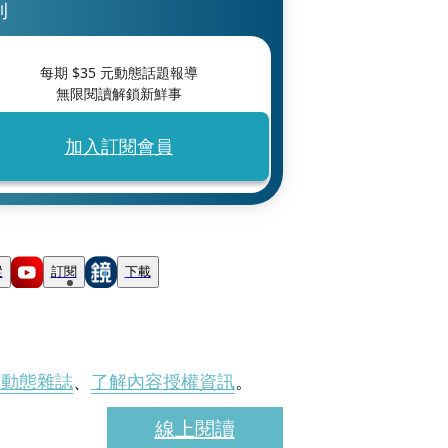
刊
每期 $
35
元動態話題報導
無限閱讀解鎖新鮮事
加入訂閱會員
蹤
訂閱
下載
刊動態雜誌
、
了解內容授權資訊
。
線上閱讀