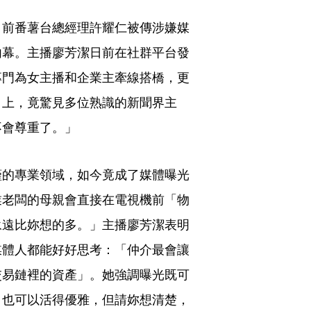
，前番薯台總經理許耀仁被傳涉嫌媒
內幕。主播廖芳潔日前在社群平台發
專門為女主播和企業主牽線搭橋，更
」上，竟驚見多位熟識的新聞界主
不會尊重了。」
謹的專業領域，如今竟成了媒體曝光
業老闆的母親會直接在電視機前「物
永遠比妳想的多。」主播廖芳潔表明
媒體人都能好好思考：「仲介最會讓
交易鏈裡的資產」。她強調曝光既可
，也可以活得優雅，但請妳想清楚，