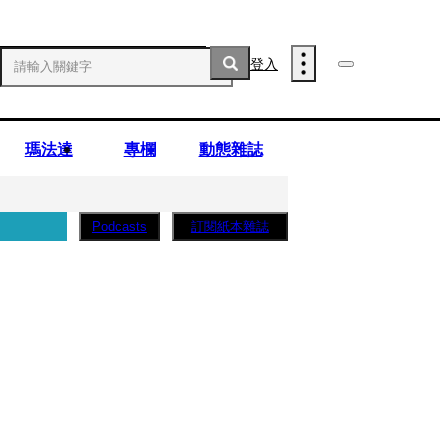
登入
瑪法達
專欄
動態雜誌
訂閱紙本雜誌
Podcasts