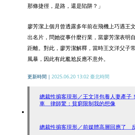
那條捷徑，是路，還是陷阱？」
廖芳潔上個月曾透露多年前在飛機上巧遇王
出名片，問她從事什麼行業，當廖芳潔表明
距離。對此，廖芳潔解釋，當時王文洋父子
風暴，因此有此尷尬反應不意外。
更新時間｜
2025.06.20 13:02
臺北時間
總裁性掮客現形／王文洋包養人妻產子！
車 律師驚：貧窮限制我的想像
總裁性掮客現形／前媒體高層回應了 