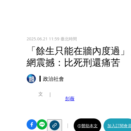
2025.06.21 11:59
臺北時間
「餘生只能在牆內度過
網震撼：比死刑還痛苦
政治社會
文
彭薇
贊助本文
加入訂閱會