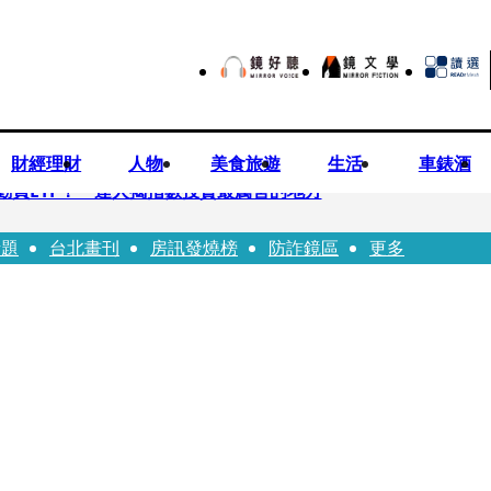
財經理財
人物
美食旅遊
生活
車錶酒
勸買ETF！ 達人揭指數投資最厲害的地方
話題
台北畫刊
房訊發燒榜
防詐鏡區
更多
 DELVAUX兩款經典包成劇中焦點
翔情牽王欣晨5年