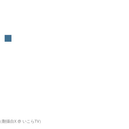
翻攝自X @ いこらTV）