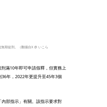
無期徒刑。（翻攝自X @ いこら
服刑滿10年即可申請假釋，但實務上
6年，2022年更提升至45年3個
的「內部指示」有關。該指示要求對