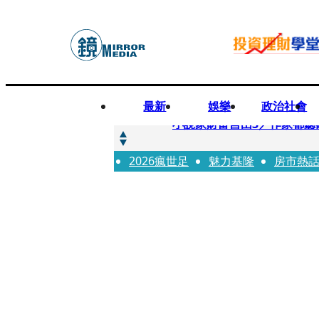
最新
娛樂
政治社會
快訊
小說家財富自由3／作家都聽
2026瘋世足
快訊
魅力基隆
房市熱
《殺手媽咪》孔曉振揹什麼包？
快訊
幼幼台哥哥變博士藝人 李博