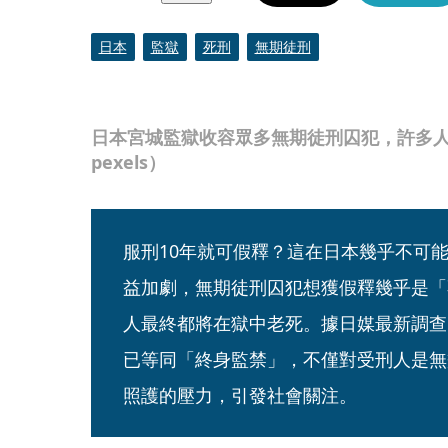
日本
監獄
死刑
無期徒刑
日本宮城監獄收容眾多無期徒刑囚犯，許多
pexels）
服刑10年就可假釋？這在日本幾乎不可
益加劇，無期徒刑囚犯想獲假釋幾乎是「
人最終都將在獄中老死。據日媒最新調查
已等同「終身監禁」，不僅對受刑人是無
照護的壓力，引發社會關注。