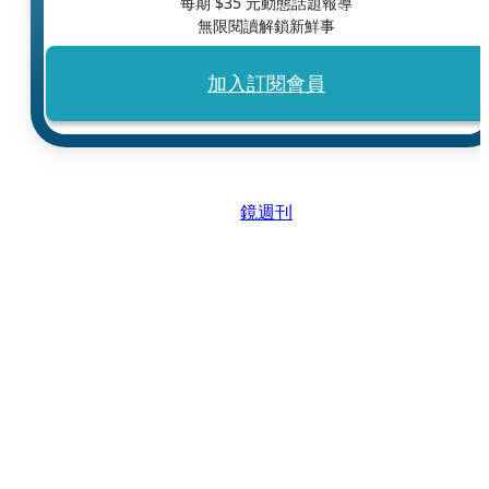
每期 $
35
元動態話題報導
無限閱讀解鎖新鮮事
加入訂閱會員
鏡週刊