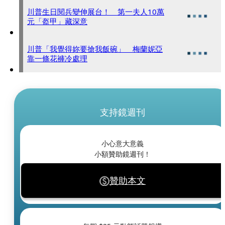
川普生日閱兵變伸展台！ 第一夫人10萬
元「盔甲」藏深意
川普「我覺得妳要搶我飯碗」 梅蘭妮亞
靠一條花褲冷處理
支持鏡週刊
小心意大意義
小額贊助鏡週刊！
贊助本文