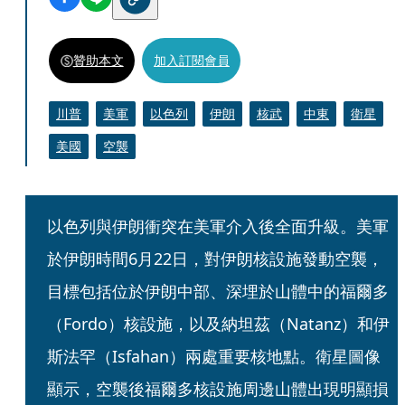
贊助本文
加入訂閱會員
川普
美軍
以色列
伊朗
核武
中東
衛星
美國
空襲
以色列與伊朗衝突在美軍介入後全面升級。美軍
於伊朗時間6月22日，對伊朗核設施發動空襲，
目標包括位於伊朗中部、深埋於山體中的福爾多
（Fordo）核設施，以及納坦茲（Natanz）和伊
斯法罕（Isfahan）兩處重要核地點。衛星圖像
顯示，空襲後福爾多核設施周邊山體出現明顯損