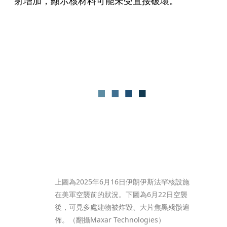
射增加，顯示核材料可能未受直接破壞。
上圖為2025年6月16日伊朗伊斯法罕核設施
在美軍空襲前的狀況。下圖為6月22日空襲
後，可見多處建物被炸毀、大片焦黑殘骸遍
佈。（翻攝Maxar Technologies）