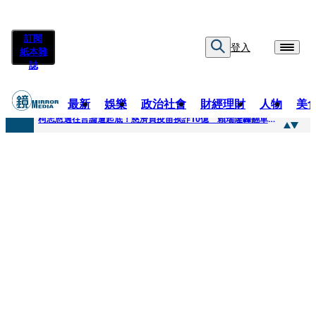
訂閱
登入
紙本雜
誌
最新
娛樂
政治社會
財經理財
人物
美
快訊
柯志恩過往言論遭起底！慈濟買疫苗挨詐10億 賴瑞隆轟翻車：應為當年錯誤道歉
快訊
善款不是私房錢！慈濟採購疫苗被騙10億沒報案遭炎上 基金會緊急說明
快訊
王凱靈堂遺照曝！選用3年前「白衣燦笑照」背後故事洋蔥超大顆... 70歲媽媽打破禁忌送愛子