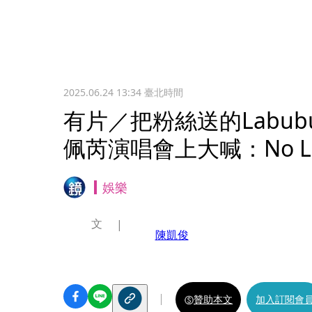
2025.06.24 13:34
臺北時間
有片／把粉絲送的Labu
佩芮演唱會上大喊：No La
娛樂
文
陳凱俊
贊助本文
加入訂閱會