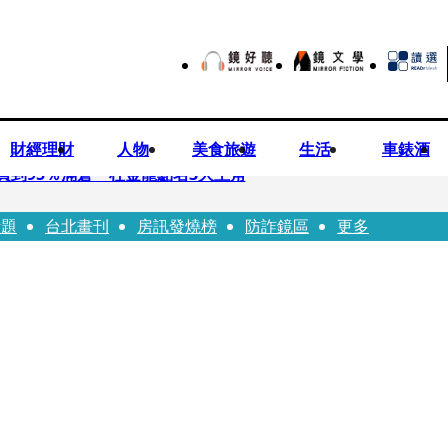
財經理財
人物
美食旅遊
生活
車錶酒
買到95％滿倉 杜金龍點名3大主角
話題
台北畫刊
房訊發燒榜
防詐鏡區
更多
偕獸醫師提醒飼主四大照護誤區
！ 團隊發文證實：肥大叔8/5離開了