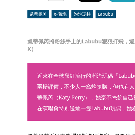
凱蒂佩芮
好萊塢
泡泡瑪特
Labubu
凱蒂佩芮將粉絲手上的Labubu狠狠打飛，還大
X）
近來在全球竄紅流行的潮流玩偶「Labu
兩極評價，不少人一窩蜂搶購，但也有人
蒂佩芮（Katy Perry），她毫不掩飾自
在演唱會特別送她一隻Labubu玩偶，