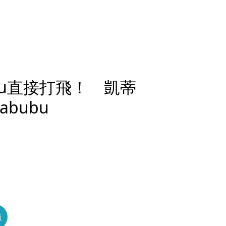
bu直接打飛！ 凱蒂
bubu
員