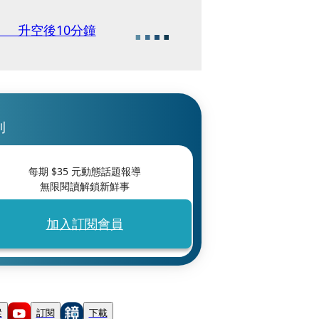
 升空後10分鐘
刊
每期 $
35
元動態話題報導
無限閱讀解鎖新鮮事
加入訂閱會員
蹤
訂閱
下載