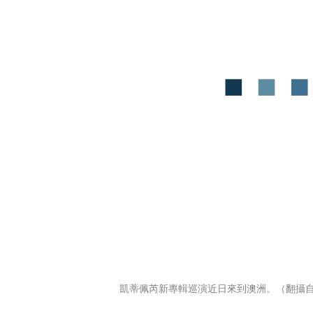
凱蒂佩芮新專輯巡演近日來到澳洲。（翻攝自X @