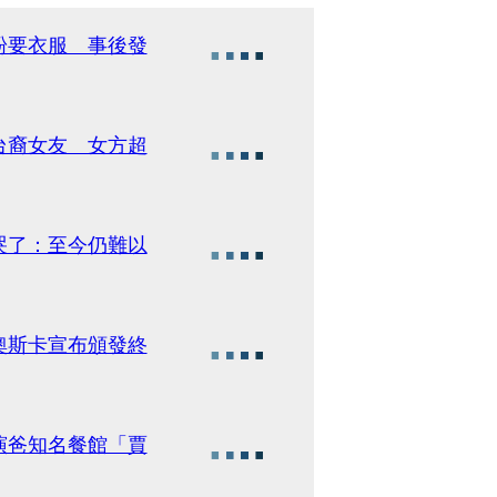
粉要衣服 事後發
台裔女友 女方超
哭了：至今仍難以
奧斯卡宣布頒發終
演爸知名餐館「賈