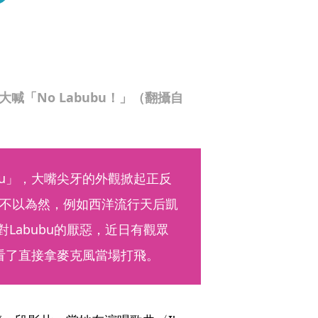
喊「No Labubu！」（翻攝自
bu」，大嘴尖牙的外觀掀起正反
不以為然，例如西洋流行天后凱
己對Labubu的厭惡，近日有觀眾
她看了直接拿麥克風當場打飛。