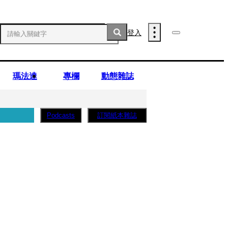
登入
瑪法達
專欄
動態雜誌
訂閱紙本雜誌
Podcasts