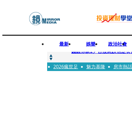
最新
娛樂
政治社會
快訊
錢鏡你家2／台股急跌他逆勢
2026瘋世足
快訊
魅力基隆
房市熱
八月寵物月 寵物食品大廠
快訊
97萬粉絲料理網紅驚傳病逝