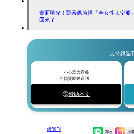
畫面曝光！凱蒂佩芮搭「全女性太空船」
回來了
支持鏡週
小心意大意義
小額贊助鏡週刊！
贊助本文
鏡週刊
加入
追