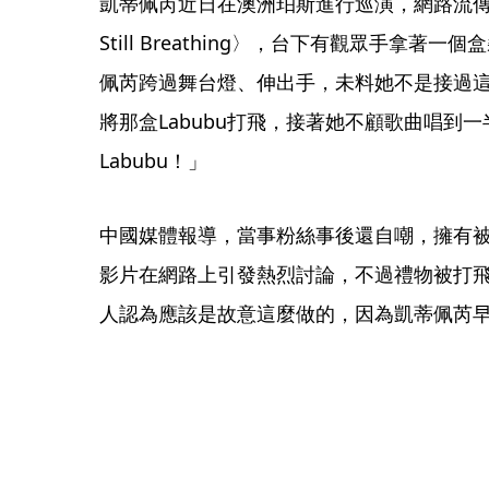
凱蒂佩芮近日在澳洲珀斯進行巡演，網路流傳一
Still Breathing〉，台下有觀眾手拿著
佩芮跨過舞台燈、伸出手，未料她不是接過
將那盒Labubu打飛，接著她不顧歌曲唱到一
Labubu！」
中國媒體報導，當事粉絲事後還自嘲，擁有被凱
影片在網路上引發熱烈討論，不過禮物被打
人認為應該是故意這麼做的，因為凱蒂佩芮早已