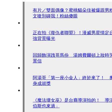
有片／雙面偶像？蜜桃貓朵佳被爆跟男
文嗆別碰我！粉絲傻眼
正在拍《復仇者聯盟》！漫威男星情定
強背景曝光
回歸飾演跩哥馬份 湯姆費爾頓上妝時
置信
阿湯哥「第一座小金人」終於來了！ 
身成就獎
《魔法壞女巫》是台裔導演拍的！ 導
伯斯也來過」