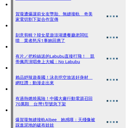
賀瓏遭爆讓前女友墮胎、無縫接軌 奇美
家電切割下架合作宣傳
刻意剪輯？韓女星遊澎湖遭餐廳老闆狂
噴 業者怒斥1事她回應了
有片／把粉絲送的Labubu直接打飛！ 凱
蒂佩芮演唱會上大喊：No Labubu
賴品妤辣遊泰國！泳衣挖空放送好身材
網狂讚：動漫走出來
有過熱燃燒風險！中國大廠行動電源召回
70萬顆 台灣1型號急下架
爆賀瓏無縫接軌Albee 她感嘆：天殘像被
踩進泥地的破布娃娃