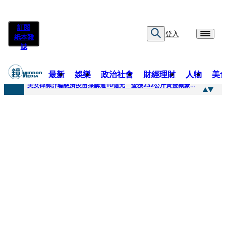
訂閱
登入
紙本雜
誌
最新
娛樂
政治社會
財經理財
人物
美
快訊
美女律師詐騙慈濟疫苗採購逾10億元 查獲232公斤黃金藏豪宅地板下
快訊
才爆「皮克敏」爭議又來！柯文哲生日照撞《VOGUE》 陳智菡遭轟侵權急改圖
快訊
SJ始源真的可以 驚喜現身早餐店認證應援 幽默提醒「記得常換照」