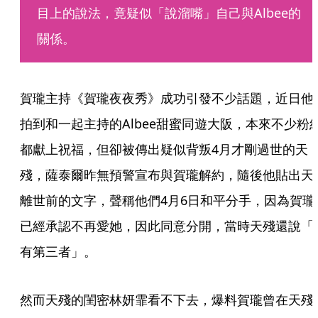
目上的說法，竟疑似「說溜嘴」自己與Albee的
關係。
賀瓏主持《賀瓏夜夜秀》成功引發不少話題，近日他
拍到和一起主持的Albee甜蜜同遊大阪，本來不少粉
都獻上祝福，但卻被傳出疑似背叛4月才剛過世的天
殘，薩泰爾昨無預警宣布與賀瓏解約，隨後他貼出天
離世前的文字，聲稱他們4月6日和平分手，因為賀瓏
已經承認不再愛她，因此同意分開，當時天殘還說「
有第三者」。
然而天殘的閨密林妍霏看不下去，爆料賀瓏曾在天殘