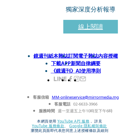
獨家深度分析報導
線上閱讀
鏡週刊紙本雜誌
訂閱電子雜誌
內容授權
下載APP
新聞自律綱要
《鏡週刊》AI使用準則
客服信箱
MM-onlineservice@mirrormedia.mg
客服電話
02-6633-3966
服務時間
週一至週五上午10時至下午6時
本網頁使用
YouTube API 服務
， 詳見
YouTube 服務條款
、
Google 隱私權與條款
瀏覽此頁面即代表您同意上述授權條款及細則