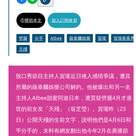
贊助本文
加入訂閱會員
劈腿
分手
Albee
薩泰爾娛樂
賀瓏
賀瓏夜夜秀
天殘
脫口秀節目主持人賀瓏近日捲入感情爭議，遭其
所屬的薩泰爾娛樂公司解約。他被爆出和另一名
主持人Albee甜蜜同遊日本，遭質疑劈腿4月才過
世的前女友「天殘」（翁芝瑩）。賀瓏昨（23
日）公開天殘的生前文字，說明他們是4月6日和
平分手的，未料有網友翻出他今年2月在廣播節