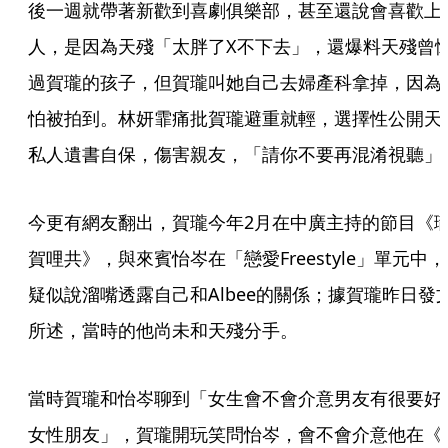
後一週就帶著新歡到喜劇俱樂部，甚至還說會喜歡上
人，是因為天殘「太胖了X不下去」，還爆料天殘曾
過賀瓏的孩子，但賀瓏叫她自己去婦產科拿掉，因為
怕被拍到。林妍霏痛批賀瓏避重就輕，選擇性公開天
私人遺書自保，傷害親友，「請你不要再混淆視聽」
今更有網友翻出，賀瓏今年2月在中廣主持的節目《
賀哩共》，與來賓怡岑在「戀愛Freestyle」單元中，
疑似說溜嘴透露自己和Albee的關係；據賀瓏昨日發
所述，當時的他尚未和天殘分手。
當時賀瓏和怡岑聊到「女生會不會介意男友有很要好
女性朋友」，賀瓏開玩笑問怡岑，會不會介意他在《