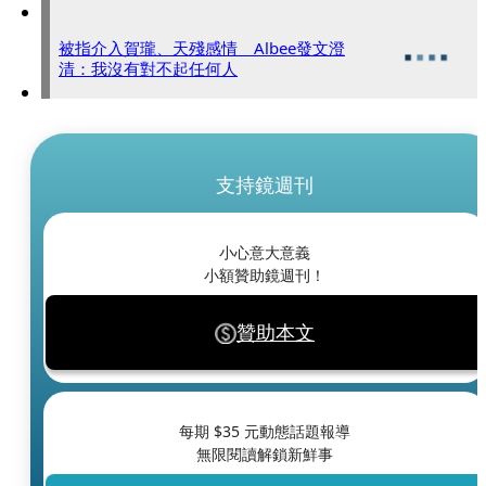
被指介入賀瓏、天殘感情 Albee發文澄
清：我沒有對不起任何人
支持鏡週刊
小心意大意義
小額贊助鏡週刊！
贊助本文
每期 $
35
元動態話題報導
無限閱讀解鎖新鮮事