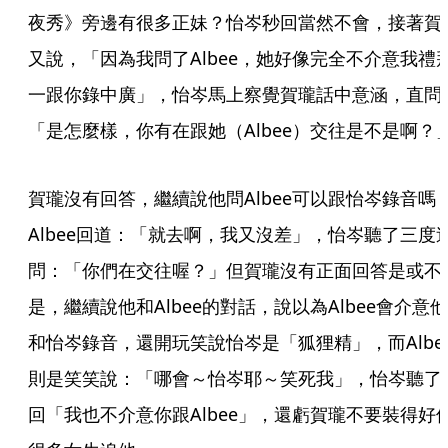
夜秀》旁邊有很多正妹？怡岑秒回當然不會，接著賀
又說，「因為我問了Albee，她好像完全不介意我禮
一跟你錄中廣」，怡岑馬上察覺賀瓏話中意涵，直問
「是怎麼樣，你有在跟她（Albee）交往是不是啊？
賀瓏沒有回答，繼續說他問Albee可以跟怡岑錄音嗎
Albee回道：「就去啊，我又沒差」，怡岑聽了三度
問：「你們在交往喔？」但賀瓏沒有正面回答是或不
是，繼續說他和Albee的對話，說以為Albee會介意他
和怡岑錄音，還開玩笑說怡岑是「狐狸精」，而Albe
則是笑笑說：「哪會～怡岑耶～笑死我」，怡岑聽了
回「我也不介意你跟Albee」，還虧賀瓏不要裝得好