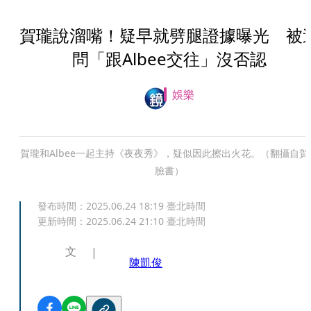
賀瓏說溜嘴！疑早就劈腿證據曝光 被
問「跟Albee交往」沒否認
娛樂
賀瓏和Albee一起主持《夜夜秀》，疑似因此擦出火花。（翻攝自賀
臉書）
發布時間：
2025.06.24 18:19
臺北時間
更新時間：
2025.06.24 21:10
臺北時間
文
陳凱俊