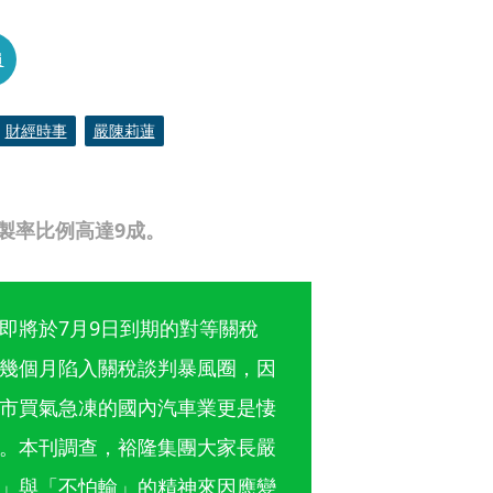
員
財經時事
嚴陳莉蓮
自製率比例高達9成。
即將於7月9日到期的對等關稅
幾個月陷入關稅談判暴風圈，因
市買氣急凍的國內汽車業更是悽
。本刊調查，裕隆集團大家長嚴
」與「不怕輸」的精神來因應變