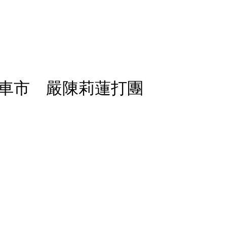
車市 嚴陳莉蓮打團