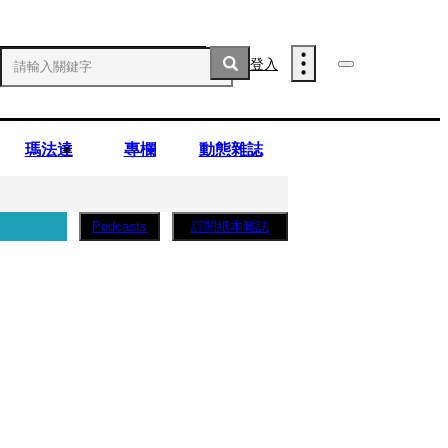
登入
瑪法達
專欄
動態雜誌
訂閱紙本雜誌
Podcasts