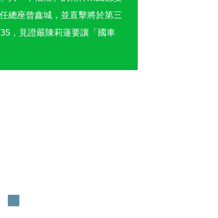
任總座曾鑫城，並直擊將於第三
35，見證嚴陳莉蓮要讓「國車