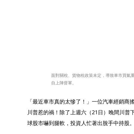
面對關稅、貨物稅政策未定，導致車市買氣
自上陣督軍。
「最近車市真的太慘了！」一位汽車經銷商
川普惹的禍！除了上週六（21日）晚間川普
球股市嚇到腿軟，投資人忙著出脫手中持股