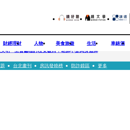
財經理財
人物
美食旅遊
生活
車錶酒
恐失明 工會籲檢討校安破口：老師不是肉身盾牌
話題
台北畫刊
房訊發燒榜
防詐鏡區
更多
跟騷偷拍 台中女師控校方霸凌成幫凶
資登創新板 永悅健康搶當亞洲AI健康第一股