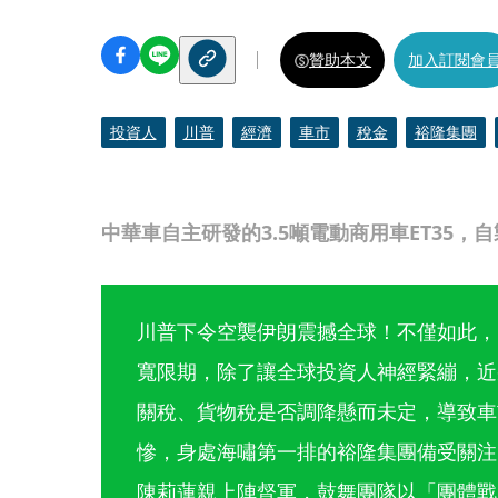
贊助本文
加入訂閱會
投資人
川普
經濟
車市
稅金
裕隆集團
中華車自主研發的3.5噸電動商用車ET35，
川普下令空襲伊朗震撼全球！不僅如此，
寬限期，除了讓全球投資人神經緊繃，近
關稅、貨物稅是否調降懸而未定，導致車
慘，身處海嘯第一排的裕隆集團備受關注
陳莉蓮親上陣督軍，鼓舞團隊以「團體戰