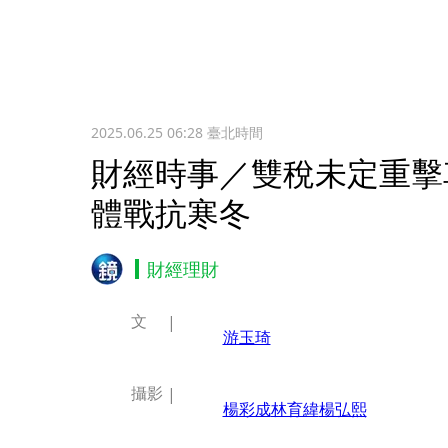
2025.06.25 06:28
臺北時間
財經時事／雙稅未定重擊
體戰抗寒冬
財經理財
文
游玉琦
攝影
楊彩成
林育緯
楊弘熙