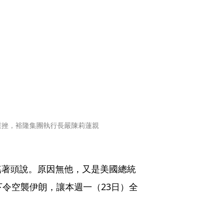
重挫，裕隆集團執行長嚴陳莉蓮親
搖著頭說。原因無他，又是美國總統
下令空襲伊朗，讓本週一（23日）全
。