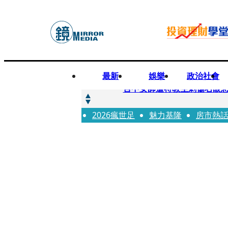
最新
娛樂
政治社會
快訊
台中女師遭特教生刺傷右眼
2026瘋世足
快訊
魅力基隆
房市熱
新聞傳真／男同事追求不成
快訊
財經時事／郭台銘首樁個人投