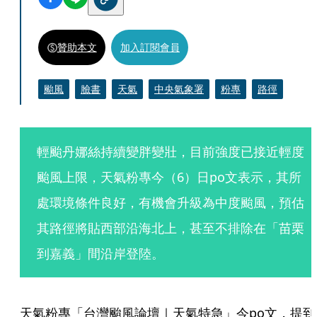
贊助本文
加入訂閱會員
颱風
臉書
天氣
中央氣象署
粉專
路徑
輕颱丹娜絲持續變胖變壯，目前強度已接近輕度
颱風上限，天氣粉專今（6）日po文表示，其所
處環境條件良好，有機會升級為中度颱風，預估
其路徑將貼西部沿海北上，甚至不排除在「苗栗
到嘉義」間沿岸登陸。
天氣粉專「台灣颱風論壇｜天氣特急」今po文，提到