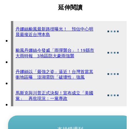
延伸閱讀
丹娜絲颱風最新路徑曝光！ 預估中心明
晨最接近台灣本島
颱風丹娜絲今發威「雨彈襲台」！19縣市
大雨特報 3地區防大豪雨強襲
丹娜絲以「最強之姿」逼近！台灣首當其
衝地區曝 澎湖需防「破壞性」強風
馬斯克與川普正式決裂！宣布成立「美國
黨」 再批現況：一黨專政