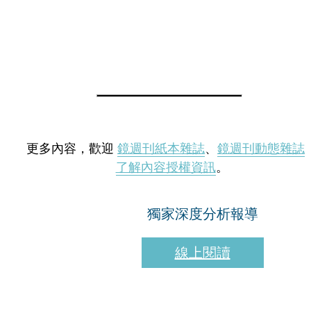
更多內容，歡迎
鏡週刊紙本雜誌
、
鏡週刊動態雜誌
了解內容授權資訊
。
獨家深度分析報導
線上閱讀