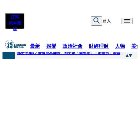
訂閱
登入
紙本雜
誌
最新
娛樂
政治社會
財經理財
人物
美
快訊
都更停擺3／營造成本翻倍 都更爆「棄嬰潮」：老屋拆了卻蓋不下去
快訊
SWAROVSKI把愛繫成一個蝴蝶結 七夕推出大中華區特別款
快訊
車內強吻女藝人「知名經紀人身分曝光」 硬辯「又沒伸舌頭」！法官判決書罕見批噁心