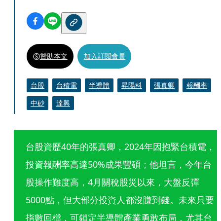
贊助本文
加入訂閱會員
台股
台積電
半導體
昇陽科
張真卿
報酬率
中砂
達興
台股資歷40年的張真卿，2024年因抱緊台積電，
投資報酬率高達50%成果豐碩；他坦言，今年台
股操作難度高，4月關稅股災以來，大盤反彈
5000點，但大部分投資人都沒賺到錢。未來只要
指數回檔，可鎖定半導體產業勇敢布局，尤其台