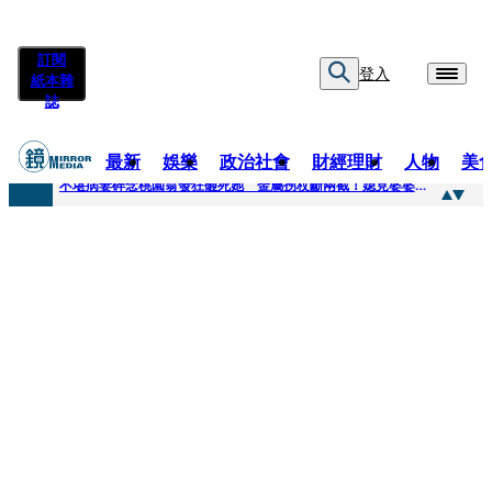
訂閱
登入
紙本雜
誌
最新
娛樂
政治社會
財經理財
人物
美
快訊
不堪病妻碎念桃園翁發狂砸死她 金屬拐杖斷兩截！媳見婆婆屍右臉全爛
快訊
廖峻中風前妻「父親節餵飯照顧」 兒曬溫馨背影感慨：不計前嫌的真愛
快訊
與AOP仲裁案二階段判斷出爐 藥華藥：財務、業務無重大影響