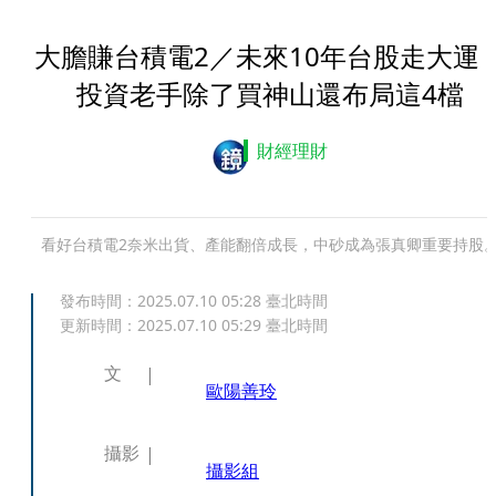
大膽賺台積電2／未來10年台股走大
投資老手除了買神山還布局這4檔
財經理財
看好台積電2奈米出貨、產能翻倍成長，中砂成為張真卿重要持股
發布時間：
2025.07.10 05:28
臺北時間
更新時間：
2025.07.10 05:29
臺北時間
文
歐陽善玲
攝影
攝影組