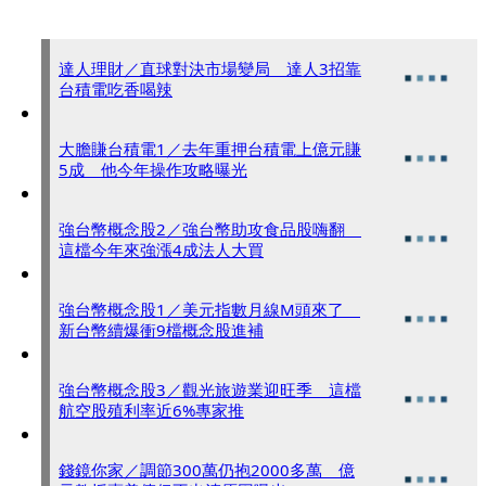
達人理財／直球對決市場變局 達人3招靠
台積電吃香喝辣
大膽賺台積電1／去年重押台積電上億元賺
5成 他今年操作攻略曝光
強台幣概念股2／強台幣助攻食品股嗨翻
這檔今年來強漲4成法人大買
強台幣概念股1／美元指數月線M頭來了
新台幣續爆衝9檔概念股進補
強台幣概念股3／觀光旅遊業迎旺季 這檔
航空股殖利率近6%專家推
錢鏡你家／調節300萬仍抱2000多萬 億