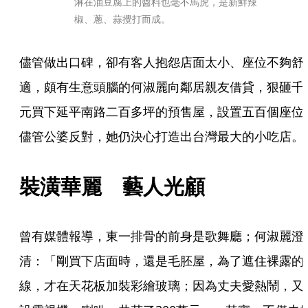
淋在油豆腐上的醬料也毫不馬虎，是新鮮辣
椒、蔥、蒜攪打而成。
儘管做出口碑，卻有客人抱怨店面太小、座位不夠舒
適，頗有生意頭腦的何淑麗向鄰居親友借貸，狠砸千
元買下延平南路二百多坪的預售屋，設置五百個座位
儘管公婆反對，她仍決心打造出台灣最大的小吃店。
裝潢華麗　藝人光顧
曾有媒體報導，東一排骨的前身是歌舞廳；何淑麗澄
清：「剛買下店面時，還是毛胚屋，為了遮住裸露的
線，才在天花板加裝彩繪玻璃；因為丈夫愛熱鬧，又