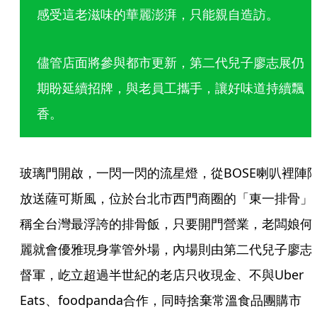
感受這老滋味的華麗澎湃，只能親自造訪。
儘管店面將參與都市更新，第二代兒子廖志展仍
期盼延續招牌，與老員工攜手，讓好味道持續飄
香。
玻璃門開啟，一閃一閃的流星燈，從BOSE喇叭裡陣
放送薩可斯風，位於台北市西門商圈的「東一排骨」
稱全台灣最浮誇的排骨飯，只要開門營業，老闆娘何
麗就會優雅現身掌管外場，內場則由第二代兒子廖志
督軍，屹立超過半世紀的老店只收現金、不與Uber 
Eats、foodpanda合作，同時捨棄常溫食品團購市