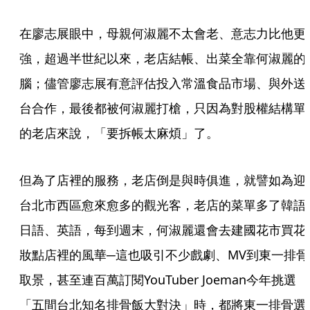
在廖志展眼中，母親何淑麗不太會老、意志力比他更
強，超過半世紀以來，老店結帳、出菜全靠何淑麗的
腦；儘管廖志展有意評估投入常溫食品市場、與外送
台合作，最後都被何淑麗打槍，只因為對股權結構單
的老店來說，「要拆帳太麻煩」了。
但為了店裡的服務，老店倒是與時俱進，就譬如為迎
台北市西區愈來愈多的觀光客，老店的菜單多了韓語
日語、英語，每到週末，何淑麗還會去建國花市買花
妝點店裡的風華─這也吸引不少戲劇、MV到東一排骨
取景，甚至連百萬訂閱YouTuber Joeman今年挑選
「五間台北知名排骨飯大對決」時，都將東一排骨選