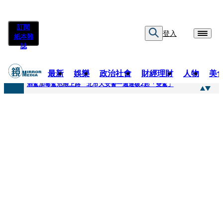
訂閱
登入
紙本雜
誌
最新
娛樂
政治社會
財經理財
人物
美
快訊
酒駕加毒駕危險上路 北市大安警一週連破2起「雙駕」
快訊
Ozone黃文廷、FEniX夏浦洋組「神隊友」 邱以太、林亭莉熱血狂奔殺青淚崩
快訊
AKIRA台北唱到一半突收兒子告白「爸爸I LOVE YOU」 驚喜林志玲同步曝光父親節「披薩蛋糕」