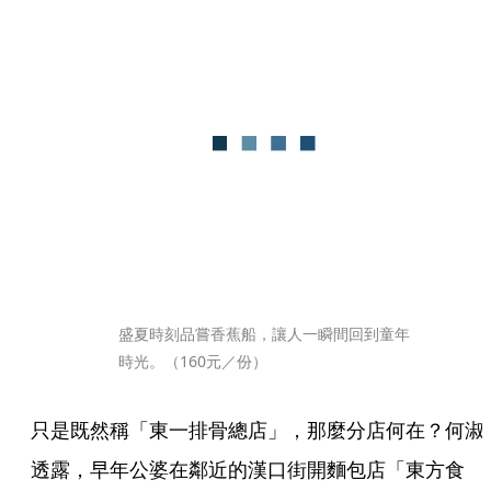
盛夏時刻品嘗香蕉船，讓人一瞬間回到童年
時光。（160元／份）
只是既然稱「東一排骨總店」，那麼分店何在？何淑
透露，早年公婆在鄰近的漢口街開麵包店「東方食