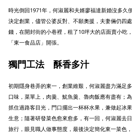
時光倒回1971年，何淑麗和夫婿廖福達新婚沒多久便
決定創業，儘管公婆反對、不願奧援，夫妻倆仍四處
錢，在開封街的小巷裡，租了10坪大的店面賣小吃，
「東一食品店」開張。
獨門工法　酥香多汁
初期隱身巷弄的東一，創業維艱，何淑麗盡力滿足多
口味，菜單上，肉羹、魷魚羹、魯肉飯應有盡有；為
抓住過路客目光，門口擺出一杯杯水果，兼做起冰果
生意；隨著研發菜色愈來愈多，有一回，何淑麗去日
旅行，眼見職人做事態度，最後決定簡化東一菜色，