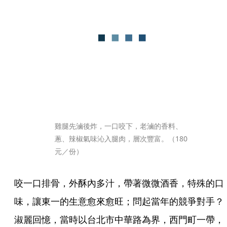
雞腿先滷後炸，一口咬下，老滷的香料、
蔥、辣椒氣味沁入腿肉，層次豐富。（180
元／份）
咬一口排骨，外酥內多汁，帶著微微酒香，特殊的口
味，讓東一的生意愈來愈旺；問起當年的競爭對手？
淑麗回憶，當時以台北市中華路為界，西門町一帶，