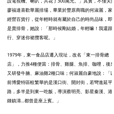
設電視機、喇叭，共花了300萬元。」其實，不僅夫
廖福達喜歡華麗排場，畢業於豐原商職的何淑麗，家
經營百貨行，從年輕時就有屬於自己的時尚品味，即
是賣排骨，她說：「那時候剛結婚，年輕嘛！我還跟
行、穿迷你裙攬客呢。」
1979年，東一食品店遷入現址，改名「東一排骨總
店」，力推4種便當：排骨、雞腿、魚排、咖哩，後
又研發牛腩、麻油雞2種口味；何淑麗自豪地說：「
前博愛特區較繁華的是漢口街、開封街，若彎進延平
路，多半是到東一吃飯，導演蔡明亮、影星秦漢、港
鍾鎮濤…都曾是座上賓。」