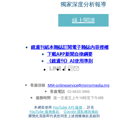
獨家深度分析報導
線上閱讀
鏡週刊紙本雜誌
訂閱電子雜誌
內容授權
下載APP
新聞自律綱要
《鏡週刊》AI使用準則
客服信箱
MM-onlineservice@mirrormedia.mg
客服電話
02-6633-3966
服務時間
週一至週五上午10時至下午6時
本網頁使用
YouTube API 服務
， 詳見
YouTube 服務條款
、
Google 隱私權與條款
瀏覽此頁面即代表您同意上述授權條款及細則