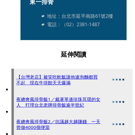
東一排骨
地址：台北市延平南路61號2樓
電話：（02）2381-1487
延伸閱讀
【台灣老店】被笑吃軟飯讓他連泡麵都買
不起 現在牛排館天天爆滿
夜總會風排骨飯1／戴著單邊珍珠耳環的女
人 打理台北老牌排骨飯逾半世紀
夜總會風排骨飯2／抗議越大越賺錢 一天
曾做4000個便當