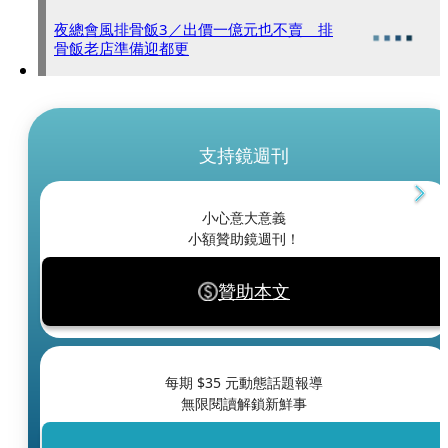
夜總會風排骨飯3／出價一億元也不賣 排
骨飯老店準備迎都更
支持鏡週刊
小心意大意義
小額贊助鏡週刊！
贊助本文
每期 $
35
元動態話題報導
無限閱讀解鎖新鮮事