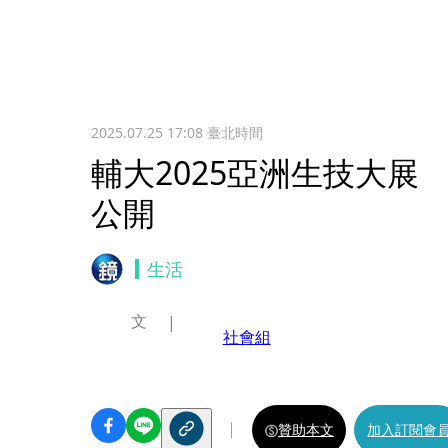
2025.07.25 17:08
臺北時間
輔大2025亞洲生技大展
公開
生活
文
社會組
贊助本文
加入訂閱會