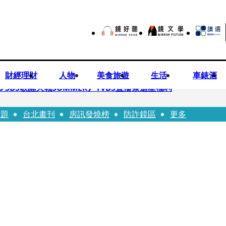
財經理財
人物
美食旅遊
生活
車錶酒
 SBS歌謠大戰SUMMER》TVBS直播祭追星福利
話題
台北畫刊
房訊發燒榜
防詐鏡區
更多
任李文詳接掌兆基屋管2天就喊撤出！
持斷掃把戳女代課老師眼睛大失血近失明