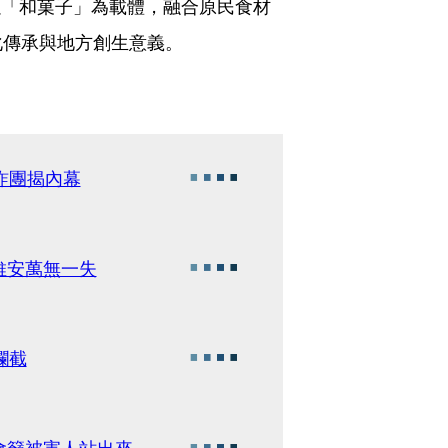
以「和菓子」為載體，融合原民食材
化傳承與地方創生意義。
詐團揭內幕
維安萬無一失
攔截