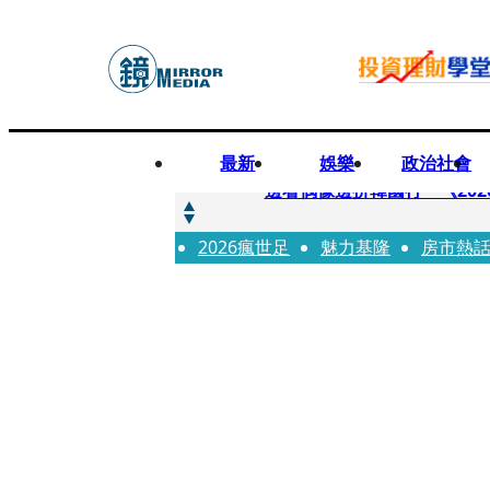
最新
娛樂
政治社會
快訊
邊看偶像邊拚韓國行 《2026
2026瘋世足
快訊
魅力基隆
房市熱
代誌大條火急跳船？ 宏碁派
快訊
一句「請回去坐好」 特教生