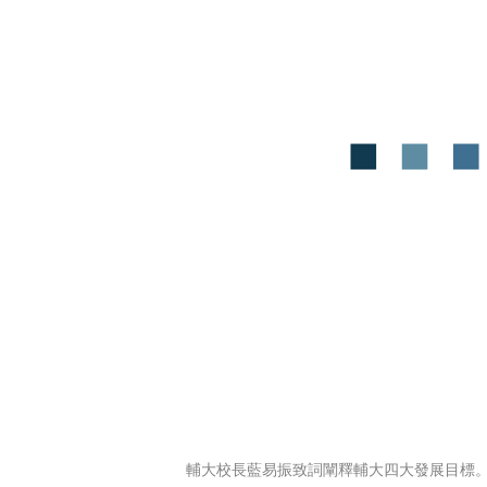
輔大校長藍易振致詞闡釋輔大四大發展目標