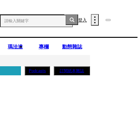
登入
瑪法達
專欄
動態雜誌
訂閱紙本雜誌
Podcasts