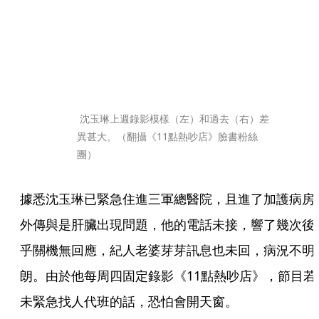
 沈玉琳上週錄影模樣（左）和過去（右）差
異甚大。（翻攝《11點熱吵店》臉書粉絲
團）
據悉沈玉琳已緊急住進三軍總醫院，且進了加護病房
外傳與是肝臟出現問題，他的電話未接，響了幾次後
乎關機無回應，紀人老婆芽芽訊息也未回，病況不明
朗。由於他每周四固定錄影《11點熱吵店》，節目若
未緊急找人代班的話，恐怕會開天窗。