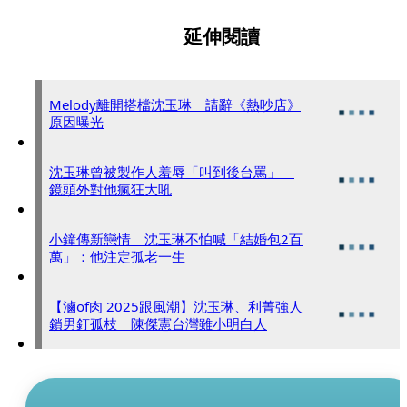
延伸閱讀
Melody離開搭檔沈玉琳 請辭《熱吵店》
原因曝光
沈玉琳曾被製作人羞辱「叫到後台罵」
鏡頭外對他瘋狂大吼
小鐘傳新戀情 沈玉琳不怕喊「結婚包2百
萬」：他注定孤老一生
【滷of肉 2025跟風潮】沈玉琳、利菁強人
鎖男釘孤枝 陳傑憲台灣雖小明白人