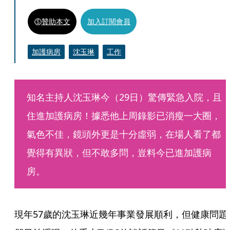
贊助本文
加入訂閱會員
加護病房
沈玉琳
工作
知名主持人沈玉琳今（29日）驚傳緊急入院，且
住進加護病房！據悉他上周錄影已消瘦一大圈，
氣色不佳，鏡頭外更是十分虛弱，在場人看了都
覺得有異狀，但不敢多問，豈料今已進加護病
房。
現年57歲的沈玉琳近幾年事業發展順利，但健康問題