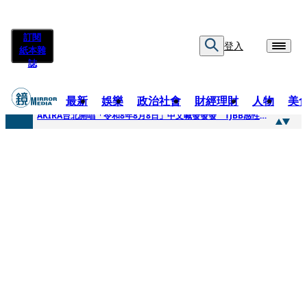
訂閱
登入
紙本雜
誌
最新
娛樂
政治社會
財經理財
人物
美
快訊
AKIRA台北開唱「令和8年8月8日」中文喊發發發 TJBB感性喊「謝謝AKIRA桑」
快訊
台灣新冠期間沒疫苗可打？ 律師列3款嗆：陳時中唯一擋的叫科興
快訊
沉寂12年…鐵肺歌后遇人生低谷 「遭親弟賞巴掌、父親出軌自己閨密」辛酸人生曝光