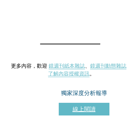
更多內容，歡迎
鏡週刊紙本雜誌
、
鏡週刊動態雜誌
了解內容授權資訊
。
獨家深度分析報導
線上閱讀