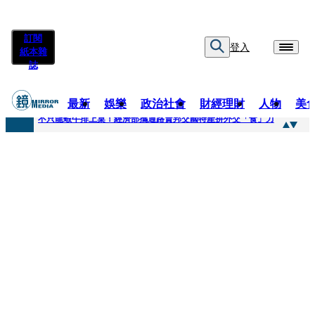
訂閱
登入
紙本雜
誌
最新
娛樂
政治社會
財經理財
人物
美
快訊
不只龍蝦牛排上桌！經濟部攜通路賣邦交國特產拚外交「食」力
快訊
Dreamcatcher韓東忍住零食誘惑 笑喊「意志力戰勝食慾」10月台北開唱
快訊
高胥崴演副隊長巧合撞名〈里昂〉 笑喊終於當一回「顏值擔當」