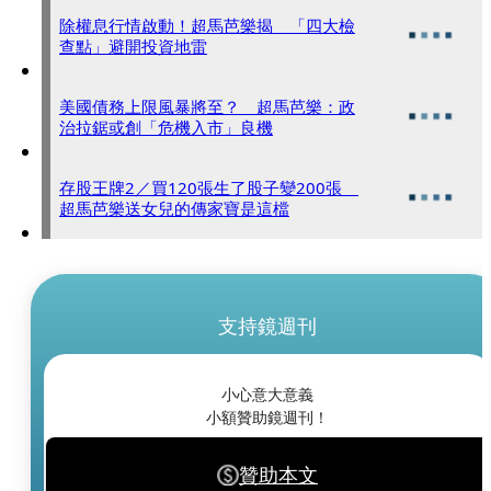
除權息行情啟動！超馬芭樂揭 「四大檢
查點」避開投資地雷
美國債務上限風暴將至？ 超馬芭樂：政
治拉鋸或創「危機入市」良機
存股王牌2／買120張生了股子變200張
超馬芭樂送女兒的傳家寶是這檔
支持鏡週刊
小心意大意義
小額贊助鏡週刊！
贊助本文