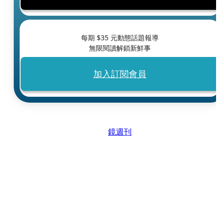
每期 $
35
元動態話題報導
無限閱讀解鎖新鮮事
加入訂閱會員
鏡週刊