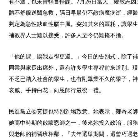
有不適，也未曾輕言停課。7月26日當天，鄭敏志因
體不舒服送醫急救，隔日早晨仍不敵病魔病逝，經醫
判定為急性缺血性腦中風。突如其來的噩耗，讓學生
補教界人士難以接受，許多人至今仍難掩不捨。
「他的課，讓我走得更遠。」今日的告別式，除了補
同業與家長出席外，還有許多學生專程前來道別。現
不乏已踏入社會的學生，也有剛畢業不久的學子，神
哀戚、手持白花，向恩師行最後一禮。
民進黨立委黃捷也特別到場致意。她表示，鄭奇老師
她高中時期的啟蒙恩師之一，後來她投入政治，服務
與老師的補習班相鄰，「去年選舉期間，還曾巧遇老