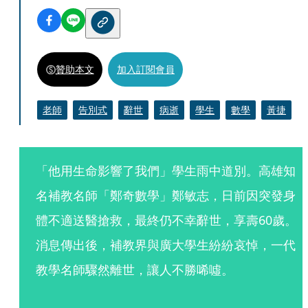
贊助本文
加入訂閱會員
老師
告別式
辭世
病逝
學生
數學
黃捷
「他用生命影響了我們」學生雨中道別。高雄知
名補教名師「鄭奇數學」鄭敏志，日前因突發身
體不適送醫搶救，最終仍不幸辭世，享壽60歲。
消息傳出後，補教界與廣大學生紛紛哀悼，一代
教學名師驟然離世，讓人不勝唏噓。