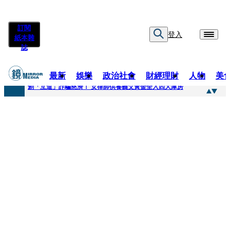
訂閱
登入
紙本雜
誌
最新
娛樂
政治社會
財經理財
人物
美
快訊
創「互道」詐騙慈濟！ 女律師供養義父黃金全入四大庫房
快訊
前時力黨魁表態「反對刪公視預算」 盼在野三思：改凍結處理受質疑項目
快訊
六強片齊聚桃影 小薰《祖先鬼》回桃影娘家 《長安的荔枝》桃影加映一票難求