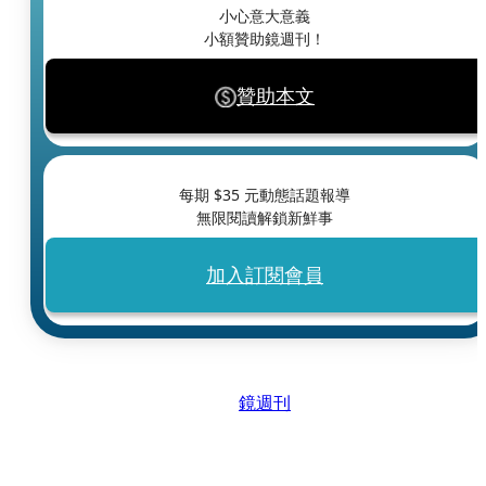
小心意大意義
小額贊助鏡週刊！
贊助本文
每期 $
35
元動態話題報導
無限閱讀解鎖新鮮事
加入訂閱會員
鏡週刊