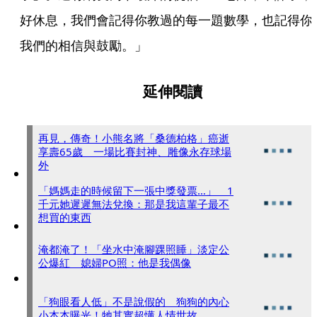
好休息，我們會記得你教過的每一題數學，也記得你
我們的相信與鼓勵。」
延伸閱讀
再見，傳奇！小熊名將「桑德柏格」癌逝
享壽65歲 一場比賽封神、雕像永存球場
外
「媽媽走的時候留下一張中獎發票…」 1
千元她遲遲無法兌換：那是我這輩子最不
想買的東西
淹都淹了！「坐水中淹腳踝照睡」淡定公
公爆紅 媳婦PO照：他是我偶像
「狗眼看人低」不是說假的 狗狗的內心
小本本曝光！牠其實超懂人情世故