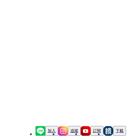
加入
追蹤
訂閱
下載