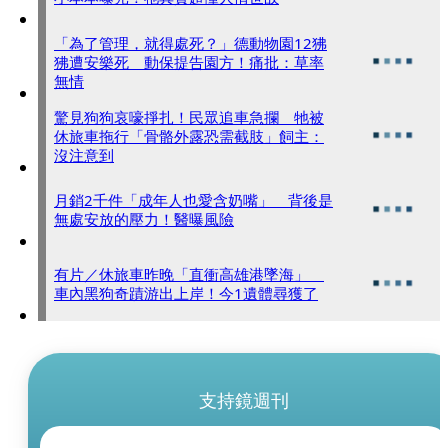
「為了管理，就得處死？」德動物園12狒
狒遭安樂死 動保提告園方！痛批：草率
無情
驚見狗狗哀嚎掙扎！民眾追車急攔 牠被
休旅車拖行「骨骼外露恐需截肢」飼主：
沒注意到
月銷2千件「成年人也愛含奶嘴」 背後是
無處安放的壓力！醫曝風險
有片／休旅車昨晚「直衝高雄港墜海」
車內黑狗奇蹟游出上岸！今1遺體尋獲了
支持鏡週刊