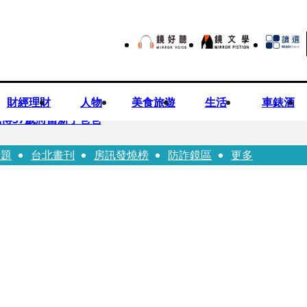
財經理財
人物
美食旅遊
生活
車錶酒
博57歲將當新手爸爸
話題
台北畫刊
房訊發燒榜
防詐鏡區
更多
首登台「1人分飾4角」 觀眾驚艷：錯怪星二代了
歲女友爆當小三「大鬧病房氣孕婦」 姜厚任不忍回應了