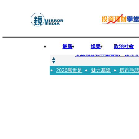
最新
娛樂
政治社會
快訊
父親節宣布再婚喜訊 及川光
2026瘋世足
快訊
魅力基隆
房市熱
改姓斷開阿湯哥！20歲舒莉
快訊
「愛露奶」私訊流出！小24