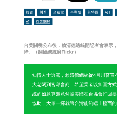
投資
川普
台積電
半導體
英特爾
AIT
AI
對等關稅
台美關稅公布後，賴清德總統開記者會表示，
降。（翻攝總統府Flickr）
知情人士透露，賴清德總統從4月川普宣
大老闆到官邸會商，希望業者以糾團方式
統的如意算盤竟然被美國在台協會打回票
協助，大筆一揮就讓台灣能夠端上檯面的