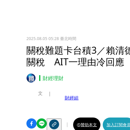
2025.08.05 05:28
臺北時間
關稅難題卡台積3／賴清
關稅 AIT一理由冷回應
財經理財
文
財經組
贊助本文
加入訂閱會