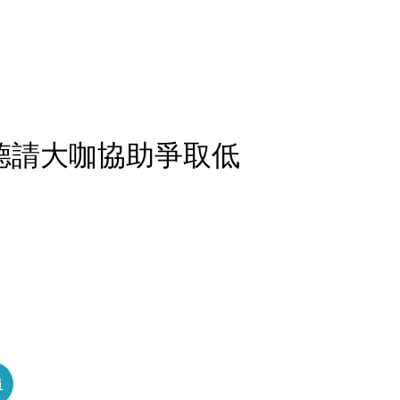
德請大咖協助爭取低
員