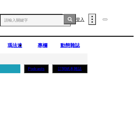
登入
瑪法達
專欄
動態雜誌
訂閱紙本雜誌
Podcasts