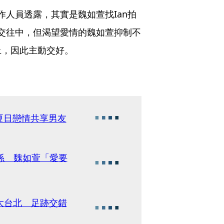
作人員透露，其實是魏如萱找Ian拍
交往中，但渴望愛情的魏如萱抑制不
上，因此主動交好。
夏日戀情共享男友
係 魏如萱「愛要
大台北 足跡交錯