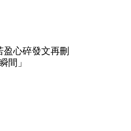
紅若盈心碎發文再刪
眼瞬間」