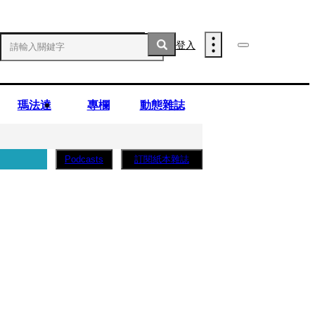
登入
瑪法達
專欄
動態雜誌
訂閱紙本雜誌
Podcasts