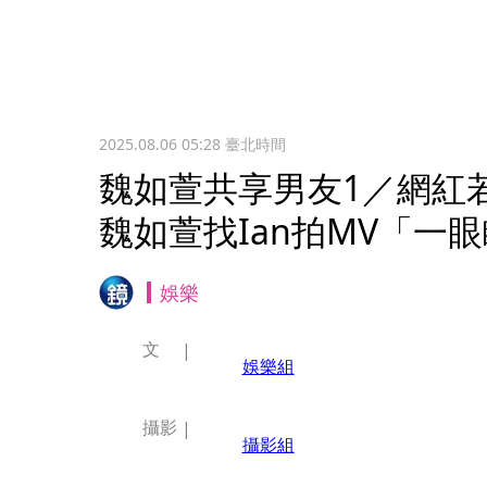
2025.08.06 05:28
臺北時間
魏如萱共享男友1／網
魏如萱找Ian拍MV「一
娛樂
文
娛樂組
攝影
攝影組