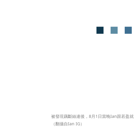
被發現藕斷絲連後，8月1日當晚Ian跟若盈
（翻攝自Ian IG）