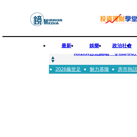
最新
娛樂
政治社會
快訊
AKIRA台北開唱「令和8年8
2026瘋世足
快訊
魅力基隆
房市熱
台灣新冠期間沒疫苗可打？ 
快訊
沉寂12年…鐵肺歌后遇人生