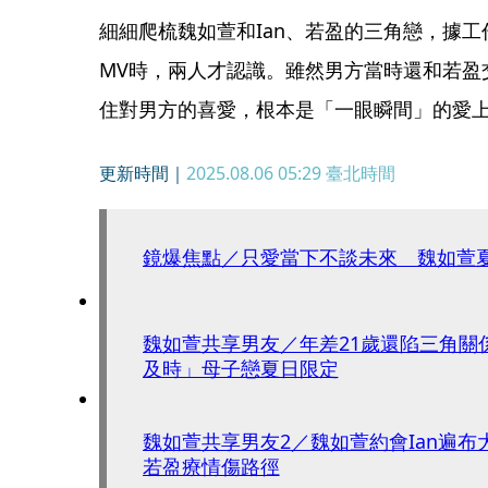
細細爬梳魏如萱和Ian、若盈的三角戀，據工
MV時，兩人才認識。雖然男方當時還和若盈
住對男方的喜愛，根本是「一眼瞬間」的愛
更新時間｜
2025.08.06 05:29
臺北時間
鏡爆焦點／只愛當下不談未來 魏如萱
魏如萱共享男友／年差21歲還陷三角關
及時」母子戀夏日限定
魏如萱共享男友2／魏如萱約會Ian遍布
若盈療情傷路徑