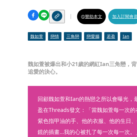
贊助本文
加入訂閱會
魏如萱
戀情
三角戀
戀愛腦
若盈
Ian
魏如萱被爆出和小21歲的網紅Ian三角戀，
追愛的決心。
回顧魏如萱和Ian的熱戀之所以會曝光，
盈在Threads發文：「當魏如萱每一次
紫色指甲油的手、他的衣服、他的生日、
鏡的插畫…我的心被扎了每一次每一次。