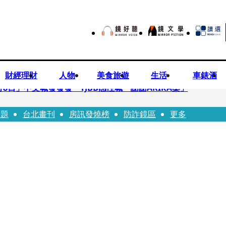
財經理財
人物
美食旅遊
生活
車錶酒
月8日」中文喊發發發 TJBB感性喊「謝謝AKIRA桑」
話題
台北畫刊
房訊發燒榜
防詐鏡區
更多
律師列3款嗆：陳時中唯一擋的叫科興
低谷 「遭親弟賞巴掌、父親出軌自己閨密」辛酸人生曝光