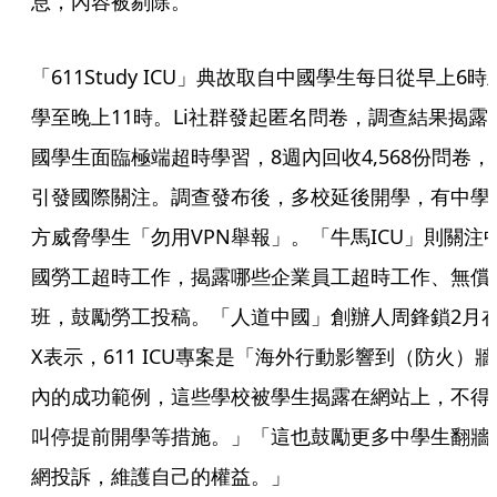
息，內容被剔除。
「611Study ICU」典故取自中國學生每日從早上6時
學至晚上11時。Li社群發起匿名問卷，調查結果揭露
國學生面臨極端超時學習，8週內回收4,568份問卷，
引發國際關注。調查發布後，多校延後開學，有中學
方威脅學生「勿用VPN舉報」。「牛馬ICU」則關注
國勞工超時工作，揭露哪些企業員工超時工作、無償
班，鼓勵勞工投稿。「人道中國」創辦人周鋒鎖2月
X表示，611 ICU專案是「海外行動影響到（防火）牆
內的成功範例，這些學校被學生揭露在網站上，不得
叫停提前開學等措施。」「這也鼓勵更多中學生翻牆
網投訴，維護自己的權益。」