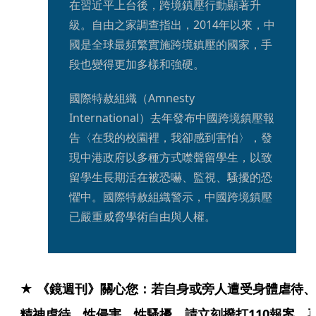
在習近平上台後，跨境鎮壓行動顯著升
級。自由之家調查指出，2014年以來，中
國是全球最頻繁實施跨境鎮壓的國家，手
段也變得更加多樣和強硬。
國際特赦組織（Amnesty 
International）去年發布中國跨境鎮壓報
告〈在我的校園裡，我卻感到害怕〉，發
現中港政府以多種方式噤聲留學生，以致
留學生長期活在被恐嚇、監視、騷擾的恐
懼中。國際特赦組織警示，中國跨境鎮壓
已嚴重威脅學術自由與人權。
★ 《鏡週刊》關心您：若自身或旁人遭受身體虐待、
精神虐待、性侵害、性騷擾，請立刻撥打110報案，