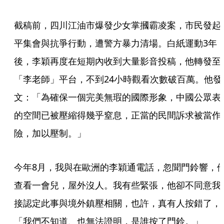
截稿前，四川江油市爆發少女掌摑霸凌案，市民發起
平集會與抗爭行動，遭警方暴力清場。白紙運動3年
後，李穎再度在短期內收到大量影音投稿，他轉發至
「李老師」平台，不到24小時觀看次數破百萬。他發
文：「為確保一個完美無瑕的國際形象，中國公眾表
的空間已被壓縮得幾乎窒息，正當的民間訴求被當作
險，加以壓制。」
今年8月，我與在歐洲的李穎通電話，忽聞門鈴響，
查看一會兒，屋外沒人。我有些緊張，他卻不同意我
接認定此事與境外鎮壓相關，也許，真有人按錯了，
「我們不知道、也無法證明，是誰按了門鈴。」