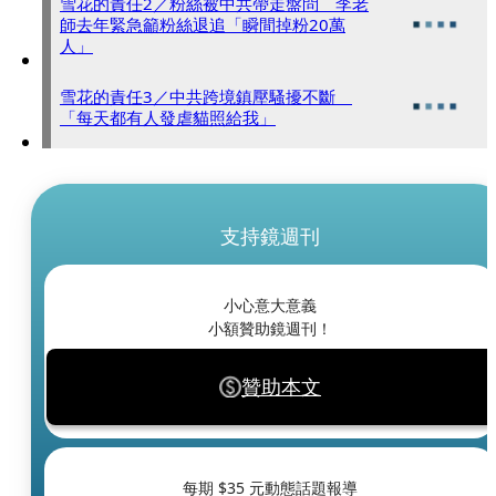
雪花的責任2／粉絲被中共帶走盤問 李老
師去年緊急籲粉絲退追「瞬間掉粉20萬
人」
雪花的責任3／中共跨境鎮壓騷擾不斷
「每天都有人發虐貓照給我」
支持鏡週刊
小心意大意義
小額贊助鏡週刊！
贊助本文
每期 $
35
元動態話題報導