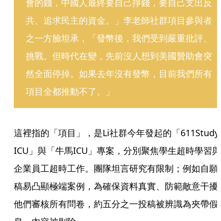
會的錢，中國人最終要自己掙錢，要自己支出反
共、追求民主的資金。」李老師社群項目參與者
之一方臉坦承，「發幣後，我們受到嚴重批評、
挑戰。但時代在變，先前沒人想到美國贊助會突
然全面停掉。如果去年沒有發幣，目前我們所有
項目全都推動不了。」
這裡指的「項目」，是Li社群今年發起的「611Study 
ICU」與「牛馬ICU」專案，分別聚焦學生超時學習與
企業員工超時工作。團隊坦言研究有限制；例如自願
稿易凸顯極端案例，為確保資料真實、防範敵意干擾
他們審核所有問卷，約五分之一投稿被辨識為夾帶假