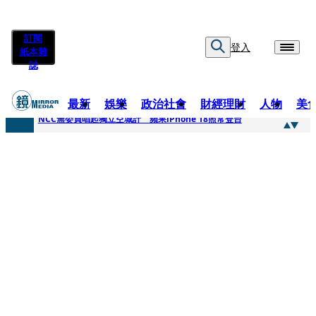
訂閱
登入
紙本雜
誌
最新
娛樂
政治社會
財經理財
人物
美
快訊
NCC無委員唱起獨立空城計 蘋果iPhone 18照常登台
快訊
六強片齊聚桃影 小薰《祖先鬼》回桃影娘家 《長安的荔枝》桃影加映一票難求
快訊
8年磨一劍 陳法拉自編自導《Bloodline》進軍多倫多 柯林法洛姊弟相挺