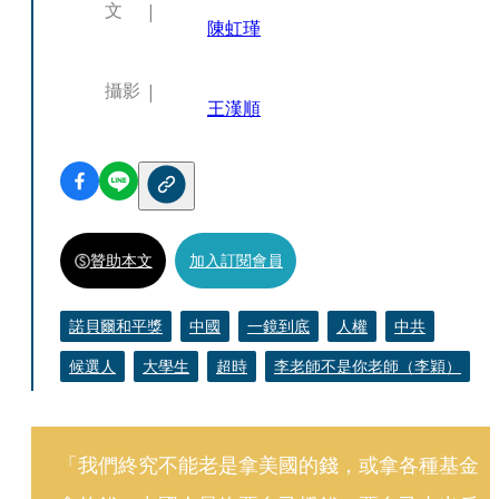
文
陳虹瑾
攝影
王漢順
贊助本文
加入訂閱會員
諾貝爾和平獎
中國
一鏡到底
人權
中共
候選人
大學生
超時
李老師不是你老師（李穎）
「我們終究不能老是拿美國的錢，或拿各種基金