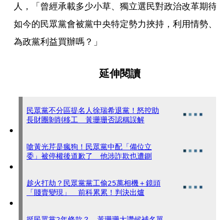
人，「曾經承載多少小草、獨立選民對政治改革期待
如今的民眾黨會被黨中央特定勢力挾持，利用情勢、
為政黨利益買辦嗎？」
延伸閱讀
民眾黨不分區提名人徐瑞希退黨！怒控助
長財團剝削移工 黃珊珊否認稱誤解
嗆黃光芹是瘋狗！民眾黨中配「備位立
委」被停權後道歉了 他涉詐欺也遭鍘
趁火打劫？民眾黨黨工偷25萬相機＋鏡頭
「賤賣變現」 前科累累！判決出爐
挺民眾黨2年條款？ 黃珊珊大讚候補名單