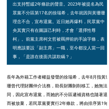
出支持暫緩2年條款的聲音。2023年被提名為民
眾黨不分區第17名的徐瑞希，去年就因與黃珊珊
理念不合，宣布退黨。近日她再爆料，民眾黨中
央其實只有在圖謀己利時，才會「選擇性尊
柯」。前黨主席柯文哲被羈押前的手諭字條，表
明應該要設「副主席」一職，至今都沒人當一回
事，「是誰在後面共謀欺瞞？」
長年為外籍工作者權益發聲的徐瑞希，去年8月指黃
珊曾代理財團仲介法務，助長財團剝削移工，她無法
同，因此宣布退黨，而她的不分區遞補資格也隨著退
而被放棄，若民眾黨要實行2年條款，將由排序第19