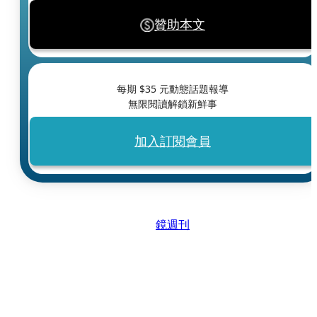
贊助本文
每期 $
35
元動態話題報導
無限閱讀解鎖新鮮事
加入訂閱會員
鏡週刊