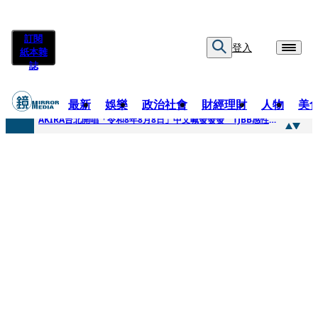
訂閱
登入
紙本雜
誌
最新
娛樂
政治社會
財經理財
人物
美
快訊
AKIRA台北開唱「令和8年8月8日」中文喊發發發 TJBB感性喊「謝謝AKIRA桑」
快訊
台灣新冠期間沒疫苗可打？ 律師列3款嗆：陳時中唯一擋的叫科興
快訊
沉寂12年…鐵肺歌后遇人生低谷 「遭親弟賞巴掌、父親出軌自己閨密」辛酸人生曝光