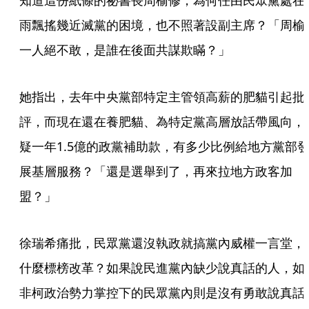
知道這份紙條的祕書長周榆修，為何任由民眾黨處在
雨飄搖幾近滅黨的困境，也不照著設副主席？「周榆
一人絕不敢，是誰在後面共謀欺瞞？」
她指出，去年中央黨部特定主管領高薪的肥貓引起批
評，而現在還在養肥貓、為特定黨高層放話帶風向，
疑一年1.5億的政黨補助款，有多少比例給地方黨部
展基層服務？「還是選舉到了，再來拉地方政客加
盟？」
徐瑞希痛批，民眾黨還沒執政就搞黨內威權一言堂，
什麼標榜改革？如果說民進黨內缺少說真話的人，如
非柯政治勢力掌控下的民眾黨內則是沒有勇敢說真話