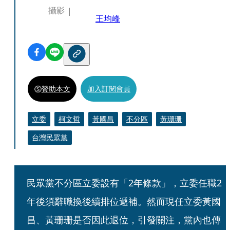
攝影
王均峰
贊助本文
加入訂閱會員
立委
柯文哲
黃國昌
不分區
黃珊珊
台灣民眾黨
民眾黨不分區立委設有「2年條款」，立委任職2
年後須辭職換後續排位遞補。然而現任立委黃國
昌、黃珊珊是否因此退位，引發關注，黨內也傳