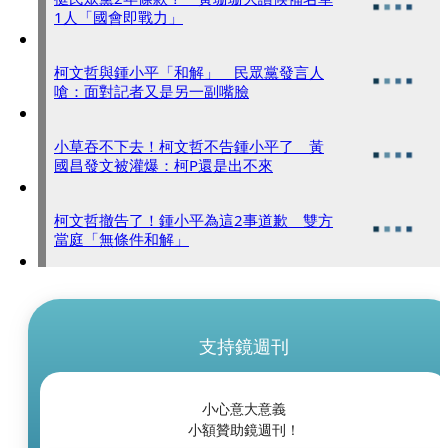
1人「國會即戰力」
柯文哲與鍾小平「和解」 民眾黨發言人
嗆：面對記者又是另一副嘴臉
小草吞不下去！柯文哲不告鍾小平了 黃
國昌發文被灌爆：柯P還是出不來
柯文哲撤告了！鍾小平為這2事道歉 雙方
當庭「無條件和解」
支持鏡週刊
小心意大意義
小額贊助鏡週刊！