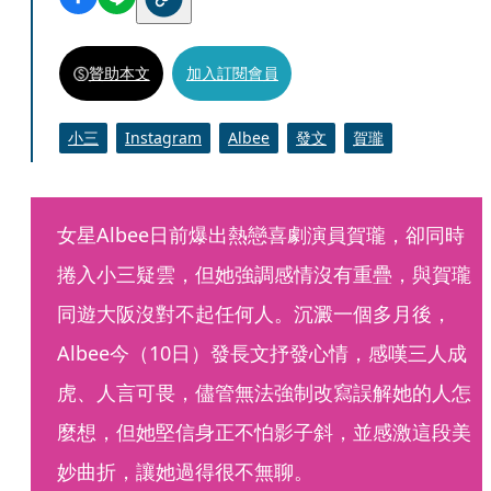
贊助本文
加入訂閱會員
小三
Instagram
Albee
發文
賀瓏
女星Albee日前爆出熱戀喜劇演員賀瓏，卻同時
捲入小三疑雲，但她強調感情沒有重疊，與賀瓏
同遊大阪沒對不起任何人。沉澱一個多月後，
Albee今（10日）發長文抒發心情，感嘆三人成
虎、人言可畏，儘管無法強制改寫誤解她的人怎
麼想，但她堅信身正不怕影子斜，並感激這段美
妙曲折，讓她過得很不無聊。