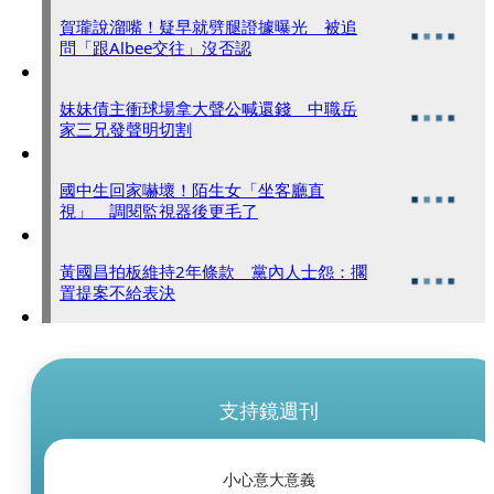
賀瓏說溜嘴！疑早就劈腿證據曝光 被追
問「跟Albee交往」沒否認
妹妹債主衝球場拿大聲公喊還錢 中職岳
家三兄發聲明切割
國中生回家嚇壞！陌生女「坐客廳直
視」 調閱監視器後更毛了
黃國昌拍板維持2年條款 黨內人士怨：擱
置提案不給表決
支持鏡週刊
小心意大意義