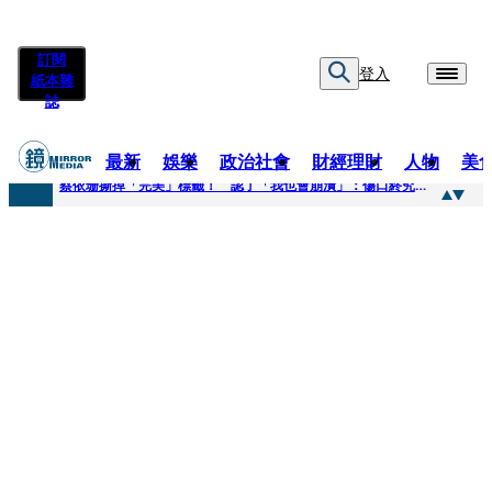
訂閱
登入
紙本雜
誌
最新
娛樂
政治社會
財經理財
人物
美
快訊
蔡依珊撕掉「完美」標籤！ 認了「我也會崩潰」：傷口終究會癒合
快訊
超模米蘭達離婚奧蘭多布魯13年！ 罕談前夫「像哥哥一樣」曝相處模式
快訊
酒駕加毒駕危險上路 北市大安警一週連破2起「雙駕」