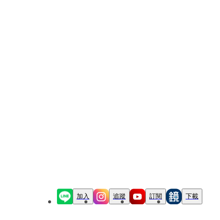
加入
追蹤
訂閱
下載