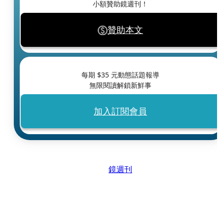
小額贊助鏡週刊！
贊助本文
每期 $
35
元動態話題報導
無限閱讀解鎖新鮮事
加入訂閱會員
鏡週刊