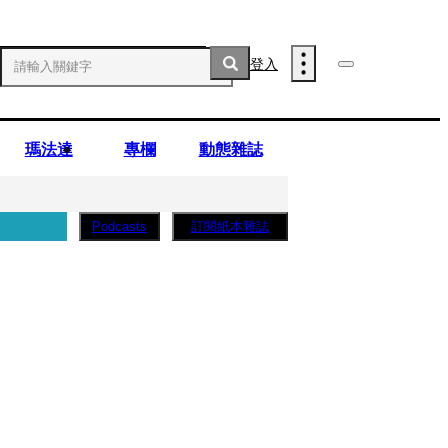
登入
瑪法達
專欄
動態雜誌
訂閱紙本雜誌
Podcasts
實死訊