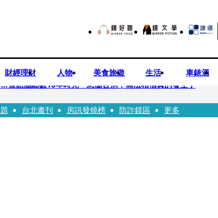
財經理財
人物
美食旅遊
生活
車錶酒
…張韶涵細數10年時光 悲慟告別：無法相信真的發生了
話題
台北畫刊
房訊發燒榜
防詐鏡區
更多
師詐慈濟10億買BNT 郭董親自具狀打臉
「26歲日籍正妹粉絲遭網暴」 生前直播震撼畫面全網瘋傳！警方證