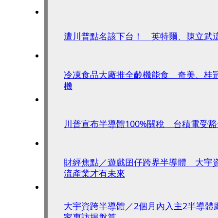
遭川普點名該下台！ 英特爾、陳立武
冷凍食品大廠推全齡機能食 奇美、桂冠
機
川普宣布半導體100%關稅 台積電受
財經焦點／遊戲囝仔跨界半導體 大宇
流產業才有未來
大宇資跨半導體／2個月內入主2半導體
家專訪揭盤算