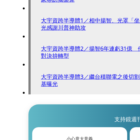
大宇資跨半導體1／相中揚智、光罩「
光感謝川普神助攻
大宇資跨半導體2／揚智6年連虧31億 
對決拚轉型
大宇資跨半導體3／繼台積聯電之後切
基曝光
支持鏡週
小心意大意義