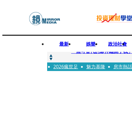
最新
娛樂
政治社會
快訊
「無可替代的夥伴離開了我」
2026瘋世足
快訊
魅力基隆
房市熱
扯「郭台銘也找我」！美女律
快訊
ENHYPEN西村力1句話