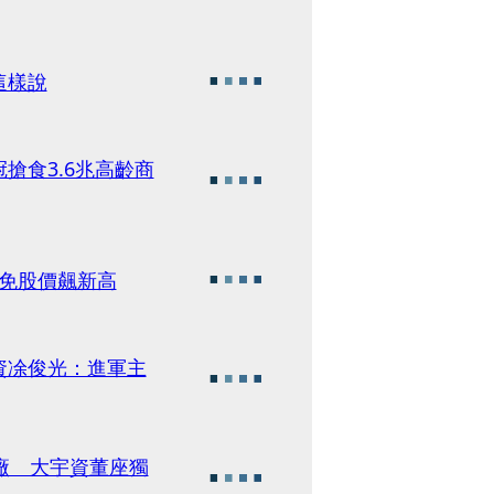
這樣說
搶食3.6兆高齡商
豁免股價飆新高
資凃俊光：進軍主
廠 大宇資董座獨