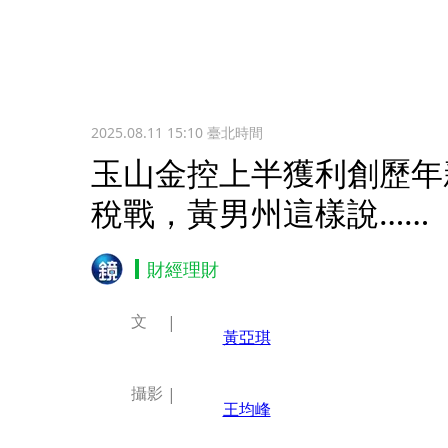
2025.08.11 15:10
臺北時間
玉山金控上半獲利創歷年
稅戰，黃男州這樣說……
財經理財
文
黃亞琪
攝影
王均峰