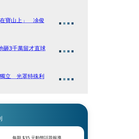
坐在寶山上」 凃俊
他砸3千萬留才直球
割獨立 光罩特殊利
刊
每期 $
35
元動態話題報導