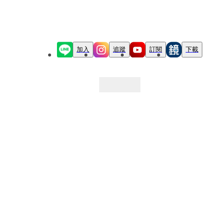
加入
追蹤
訂閱
下載
最新文章