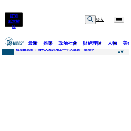
訂閱
登入
紙本雜
誌
最新
娛樂
政治社會
財經理財
人物
美
快訊
股后值萬金！ 滑軌大廠川湖上半年大賺逾11個股本
快訊
詐騙慈濟10億元佣金案 中院裁定女律師4人羈押禁見1人交保
快訊
國民黨控台糖董事「綠友友」點名陳其邁 高市府駁斥：毫無事實依據