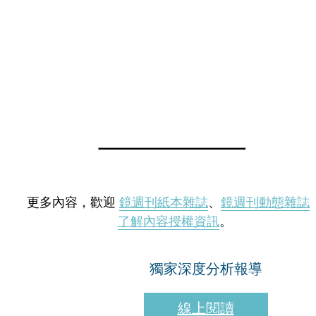
更多內容，歡迎
鏡週刊紙本雜誌
、
鏡週刊動態雜誌
了解內容授權資訊
。
獨家深度分析報導
線上閱讀