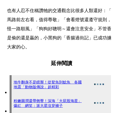
也有人忍不住稱讚牠的交通觀念比很多人類還好：「
馬路前左右看，值得尊敬」「會看燈號還遵守規則，
怪一路順風」「狗狗好聰明～還會注意安全」不管香
是偷的還是贏的，小黑狗的「香腸過街記」已成功擄
大家的心。
延伸閱讀
地牛翻身不是瞎掰！從鰲魚到鯰魚 各國
地震「動物版傳說」超精彩
粉嫩圓潤還帶翹臀！深海「大屁股海星」
爆紅 網笑：派大星沒穿褲子