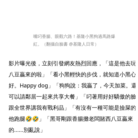
嘴叼香腸、眼觀六路！基隆小黑狗過馬路爆
紅。（翻攝自臉書 @基隆人日常）
影片曝光後，立刻引發網友熱烈回應，「這是他去玩
八豆贏來的啦」「看小黑輕快的步伐，就知道小黑心
好。Happy dog」「狗狗說：我贏了，今天加菜。還
可以請鄰居一起來共享大餐」「叼著用好好驕傲的臉
跟全世界講我有戰利品」「有沒有一種可能是撿屎的
他跑腿🤣🤣」「黑哥剛跟香腸攤老闆賭西八豆贏來
的......別亂說」