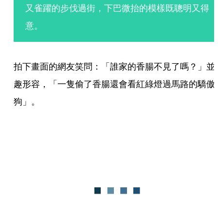
又雀躍的步伐過街，下巴微抬的模樣既聰明又得
意。
拍下畫面的網友笑問：「誰家的香腸不見了嗎？」並
趣形容，「一隻偷了香腸還會看紅綠燈過馬路的驕傲
狗」。