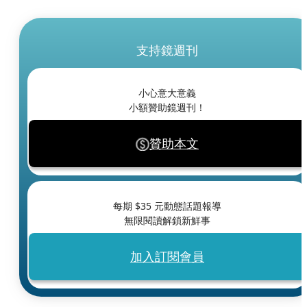
支持鏡週刊
小心意大意義
小額贊助鏡週刊！
贊助本文
每期 $
35
元動態話題報導
無限閱讀解鎖新鮮事
加入訂閱會員