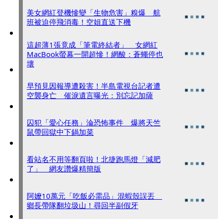
美女網紅登機慘變「生物危害」糗爆 航
班被迫停飛消毒！空姐直送下機
這超薄1張竟成「筆電終結者」 女網紅
MacBook螢幕一開超慘！網酸：蒼蠅停也
壞
早預見因報導遭殺害！半島電視台記者遭
空襲身亡 催淚遺言曝光：別忘記加薩
囚犯「愛心任務」淪恐怖事件 爆將天竺
鼠帶回獄中下鍋加菜
看站名不用等翻頁啦！北捷跑馬燈「減肥
了」 網友讚爆精簡版
阿嬤10萬元「吃飯必需品」混蝦殼誤丟
鄉長帶隊翻垃圾山！尋回半副假牙