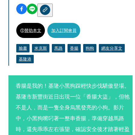
贊助本文
加入訂閱會員
臉書
米克斯
馬路
香腸
狗狗
網友分享文
基隆港
香腸是我的！基隆小黑狗踩輕快步伐驕傲登場。
基隆市新豐街近日出現一位「香腸大盜」，但牠
不是人，而是一隻全身烏黑發亮的小狗。影片
中，小黑狗嘴叼著一整串香腸，準備穿越馬路
時，還先乖乖左右張望，確認安全後才踏著輕盈