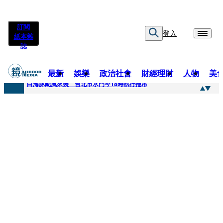
訂閱
登入
紙本雜
誌
最新
娛樂
政治社會
財經理財
人物
美
快訊
白海豚颱風來襲 台北市水門今18時執行拖吊
快訊
AKIRA台北唱到一半突收兒子告白「爸爸I LOVE YOU」 驚喜林志玲同步曝光父親節「披薩蛋糕」
快訊
獨家／TWICE Mina一進華山「天空秒變臉」！ONCE狂風暴雨死守 畫面曝光2.5萬人笑翻