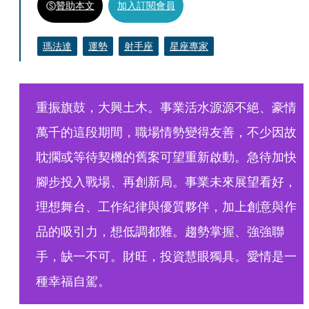
贊助本文
加入訂閱會員
瑪法達
運勢
射手座
星座專家
重振旗鼓，大興土木。事業活水源源不絕、豪情
萬千的這段期間，職場情勢變得友善，不少因故
耽擱或等待契機的舊案可望重新啟動。急待加快
腳步投入戰場、再創新局。事業未來展望看好，
理想舞台、工作紀律與優質夥伴，加上創意與作
品的吸引力，想低調都難。趨勢掌握、強強聯
手，缺一不可。財旺，投資慧眼獨具。愛情是一
種幸福自駕。