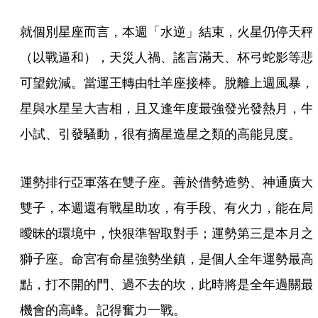
就個別星座而言，本週「水逆」結束，火星仍停天秤
（以戰逼和），天災人禍、謠言滿天、杯弓蛇影等悲
可望銳減。當運王轉由牡羊座接棒。脫離上週風暴，
星與水星呈大吉相，且又逢年度最強發光發熱月，牛
小試、引發騷動，很有摘星造星之類的高能見度。
運勢排行亞軍落在雙子座。善於借勢造勢、神通廣大
雙子，本週還有戰星助攻，有手段、有火力，能在局
曖昧的環境中，快狠準智取對手；運勢第三是本月之
獅子座。命宮有命星強勢坐鎮，是個人全年運勢最高
點，打不開的門、過不去的坎，此時將是全年過關最
機會的高峰。記得奮力一戰。