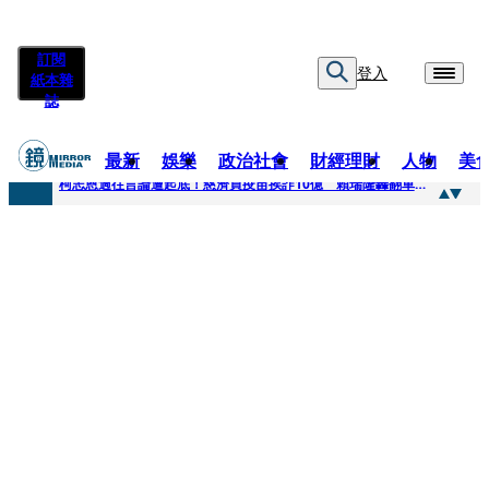
訂閱
登入
紙本雜
誌
最新
娛樂
政治社會
財經理財
人物
美
快訊
柯志恩過往言論遭起底！慈濟買疫苗挨詐10億 賴瑞隆轟翻車：應為當年錯誤道歉
快訊
善款不是私房錢！慈濟採購疫苗被騙10億沒報案遭炎上 基金會緊急說明
快訊
王凱靈堂遺照曝！選用3年前「白衣燦笑照」背後故事洋蔥超大顆... 70歲媽媽打破禁忌送愛子