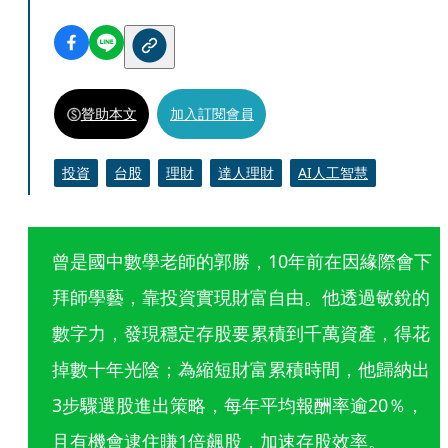
贊助本文
加入訂閱會員
投資
台股
理財
達人理財
AI人工智慧
曾是國中數學老師的郭勝，10年前在因緣際會下
拜師學藝，靠投資實現財富自由。他透過敏銳的
數字力，發現穩定存股要累積到千萬資產，得花
掉數十年光陰；為縮短財富累積時間，他歸納出
3步驟選股進出策略，每年平均報酬率逾20％，
且有機會逮住賺1倍飆股，加速存股效率。