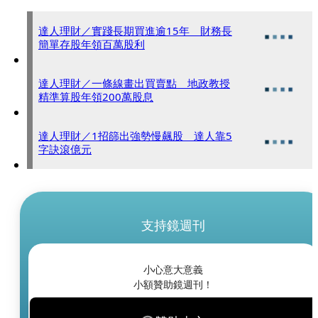
達人理財／實踐長期買進逾15年 財務長
簡單存股年領百萬股利
達人理財／一條線畫出買賣點 地政教授
精準算股年領200萬股息
達人理財／1招篩出強勢慢飆股 達人靠5
字訣滾億元
支持鏡週刊
小心意大意義
小額贊助鏡週刊！