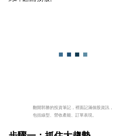
翻開郭勝的投資筆記，裡面記滿個股資訊，
包括線型、營收產能、訂單表現。
步驟一：抓住大趨勢