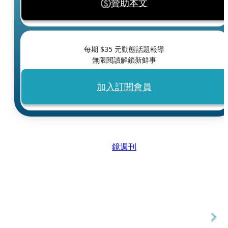
贊助本文
每期 $
35
元動態話題報導
無限閱讀解鎖新鮮事
加入訂閱會員
鏡週刊