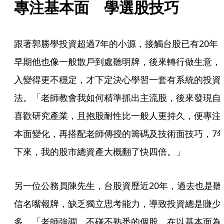
專注基本面　學選股技巧
跟著郭勝學投資超過7年的小源，接觸台股已有20年
早期他也像一般散戶到處聽明牌，後來轉行做生意，
入變得更不穩定，才下定決心學習一套有系統的投資
法。「老師教會我如何精準抓出主流股，後來發現自
喜歡研究產業，且抱股耐性比一般人更持久，便專注
本面變化，再搭配老師傳授的籌碼及技術面技巧，7
下來，我的股市總資產大概翻了快四倍。」
另一位公務員陳先生，台股資歷近20年，過去也是聽
信名嘴報牌，缺乏獨立思考能力，導致投資總是賺少
多。「老師強調，不碰不熟悉的個股，在以基本面為