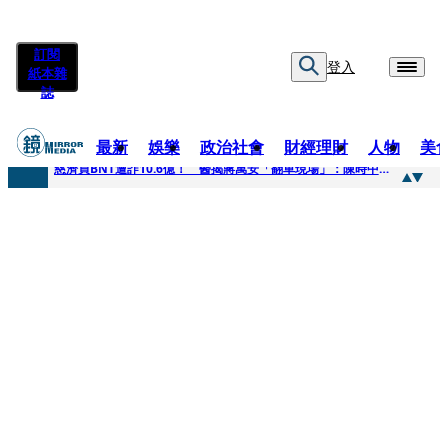
訂閱
登入
紙本雜
誌
最新
娛樂
政治社會
財經理財
人物
美
快訊
慈濟買BNT遭詐10.6億！ 醫揭蔣萬安「翻車現場」：陳時中當年是阻止被騙
快訊
慈濟挨詐十億／跟陳時中道歉？ 蔣萬安嗆：當時政府買夠疫苗民間就不用採購
快訊
員工建文陪睡機場爆紅！狂接20業配 Joeman幫算「買房頭期款」驚喊：換作我也想離職