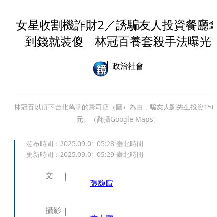
女星收割機詐財2／誘騙友人投資餐廳
到錢就裝傻 林冠百養套殺手法曝光
政治社會
林冠百以頂下台北萬華的壽司店（圖）為由，騙友人劉先生投資150
元。（翻攝Google Maps）
發布時間：
2025.09.01 05:28
臺北時間
更新時間：
2025.09.01 05:29
臺北時間
文
張馥暄
攝影