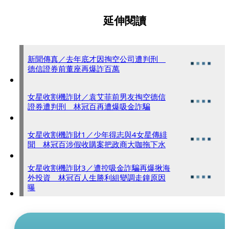
延伸閱讀
新聞傳真／去年底才因掏空公司遭判刑
德信證券前董座再爆詐百萬
女星收割機詐財／袁艾菲前男友掏空德信
證券遭判刑 林冠百再遭爆吸金詐騙
女星收割機詐財1／少年得志與4女星傳緋
聞 林冠百涉假收購案把政商大咖拖下水
女星收割機詐財3／遭控吸金詐騙再爆揪海
外投資 林冠百人生勝利組變調走鐘原因
曝