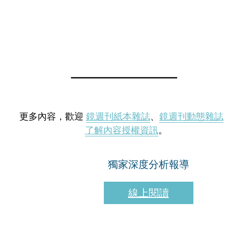
更多內容，歡迎
鏡週刊紙本雜誌
、
鏡週刊動態雜誌
了解內容授權資訊
。
獨家深度分析報導
線上閱讀