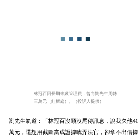
林冠百因長期未繳管理費，曾向劉先生周轉
三萬元（紅框處）。（投訴人提供）
劉先生氣道：「林冠百沒頭沒尾傳訊息，說我欠他40
萬元，還想用截圖當成證據唬弄法官，卻拿不出借據