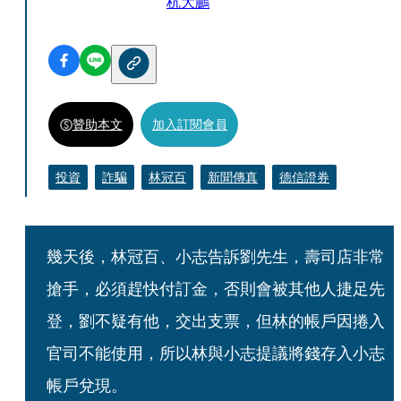
杭大鵬
贊助本文
加入訂閱會員
投資
詐騙
林冠百
新聞傳真
德信證券
幾天後，林冠百、小志告訴劉先生，壽司店非常
搶手，必須趕快付訂金，否則會被其他人捷足先
登，劉不疑有他，交出支票，但林的帳戶因捲入
官司不能使用，所以林與小志提議將錢存入小志
帳戶兌現。