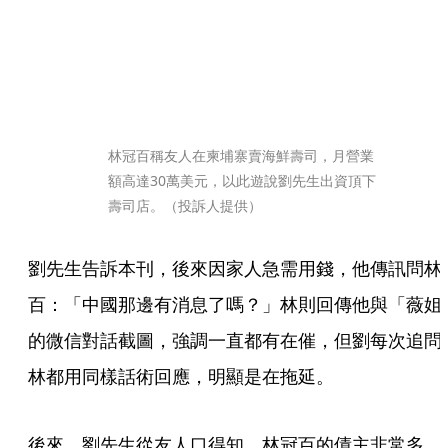
林冠百稱友人在柬埔寨賣海鮮壽司，月營業
額高達30萬美元，以此遊說劉先生出資頂下
壽司店。（投訴人提供）
劉先生告訴本刊，後來因家人急需用錢，他傳訊問林
百：「中國那邊有消息了嗎？」林則回傳他與「薇姐
的微信對話截圖，強調一直都有在催，但劉每次追問
林都用同樣話術回應，明顯是在拖延。
後來，劉先生從友人口得知，林冠百的債主非常多，