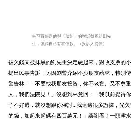
林冠百傳送他與「薇姐」的對話截圖給劉先
生，強調自己有在催款。（投訴人提供）
被欠錢又被抹黑的劉先生決定硬起來，對收支票的小
提出民事告訴；另因劉曾介紹不少朋友給林，特別傳
警告林：「不要找我朋友投資，你不老實、又不尊重
人，我們法院見！」沒想到林竟回：「我以前覺得你
子不好過，就沒想跟你催討…我這邊很多證據，光欠
的錢，加起來起碼有四百萬元！」讓劉看了一頭霧水