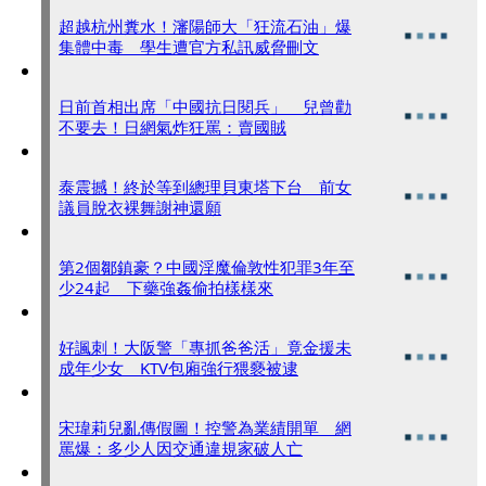
超越杭州糞水！瀋陽師大「狂流石油」爆
集體中毒 學生遭官方私訊威脅刪文
日前首相出席「中國抗日閱兵」 兒曾勸
不要去！日網氣炸狂罵：賣國賊
泰震撼！終於等到總理貝東塔下台 前女
議員脫衣裸舞謝神還願
第2個鄒鎮豪？中國淫魔倫敦性犯罪3年至
少24起 下藥強姦偷拍樣樣來
好諷刺！大阪警「專抓爸爸活」竟金援未
成年少女 KTV包廂強行猥褻被逮
宋瑋莉兒亂傳假圖！控警為業績開單 網
罵爆：多少人因交通違規家破人亡