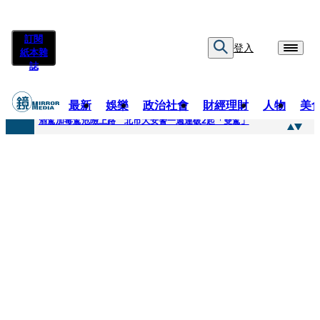
訂閱
登入
紙本雜
誌
最新
娛樂
政治社會
財經理財
人物
美
快訊
酒駕加毒駕危險上路 北市大安警一週連破2起「雙駕」
快訊
Ozone黃文廷、FEniX夏浦洋組「神隊友」 邱以太、林亭莉熱血狂奔殺青淚崩
快訊
AKIRA台北唱到一半突收兒子告白「爸爸I LOVE YOU」 驚喜林志玲同步曝光父親節「披薩蛋糕」