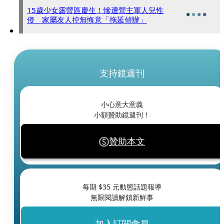
15歲少女露營區慶生！慘遭營主軍人兒性
侵 家屬友人控無悔意「拖延偵辦」
支持鏡週刊
小心意大意義
小額贊助鏡週刊！
贊助本文
每期 $
35
元動態話題報導
無限閱讀解鎖新鮮事
加入訂閱會員