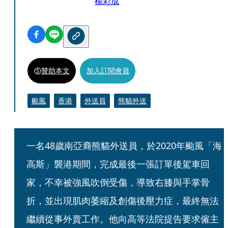
楊彩成
贊助本文
加入訂閱會員
颱風
香港
外送員
熊貓外送
一名48歲南亞裔熊貓外送員，於2020年颱風「海
高斯」襲港期間，完成最後一張訂單後駕車回
家，不幸被強風吹倒受傷，導致右膝與手掌骨
折，並出現肌肉萎縮及創傷後壓力症，最終無法
繼續從事外賣工作。他向高等法院提告要求僱主